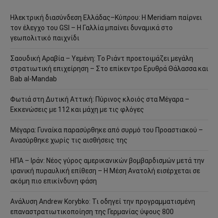
Ηλεκτρική διασύνδεση Ελλάδας–Κύπρου: Η Meridiam παίρνει
τον έλεγχο του GSI – Η Γαλλία μπαίνει δυναμικά στο
γεωπολιτικό παιχνίδι
Σαουδική Αραβία – Υεμένη: Το Ριάντ προετοιμάζει μεγάλη
στρατιωτική επιχείρηση – Στο επίκεντρο Ερυθρά Θάλασσα και
Bab al-Mandab
Φωτιά στη Δυτική Αττική: Πύρινος κλοιός στα Μέγαρα –
Εκκενώσεις με 112 και μάχη με τις φλόγες
Μέγαρα: Γυναίκα παρασύρθηκε από συρμό του Προαστιακού –
Ανασύρθηκε χωρίς τις αισθήσεις της
ΗΠΑ – Ιράν: Νέος γύρος αμερικανικών βομβαρδισμών μετά την
ιρανική πυραυλική επίθεση – Η Μέση Ανατολή εισέρχεται σε
ακόμη πιο επικίνδυνη φάση
Ανάλυση Andrew Korybko: Τι οδηγεί την προγραμματισμένη
επαναστρατιωτικοποίηση της Γερμανίας ύψους 800