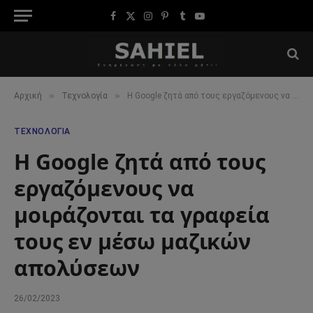
Facebook
X
Instagram
Pinterest
Tumblr
YouTube
(Twitter)
»
»
Αρχική
Τεχνολογία
Η Google ζητά από τους εργαζόμενους να μοιράζονται τα γραφεία τους εν μέσω μαζικών απολύσεων
ΤΕΧΝΟΛΟΓΊΑ
Η Google ζητά από τους
εργαζόμενους να
μοιράζονται τα γραφεία
τους εν μέσω μαζικών
απολύσεων
26/02/2023