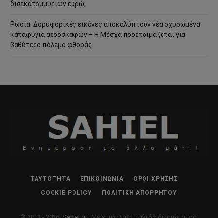
δισεκατομμυρίων ευρώ;
Ρωσία: Δορυφορικές εικόνες αποκαλύπτουν νέα οχυρωμένα
καταφύγια αεροσκαφών – Η Μόσχα προετοιμάζεται για
βαθύτερο πόλεμο φθοράς
ΤΑΥΤΌΤΗΤΑ
ΕΠΙΚΟΙΝΩΝΊΑ
ΌΡΟΙ ΧΡΉΣΗΣ
COOKIE POLICY
ΠΟΛΙΤΙΚΉ ΑΠΟΡΡΉΤΟΥ
© 2013 - 2026:
Sahiel.gr
. Με επιφύλαξη παντός δικαιώματος.