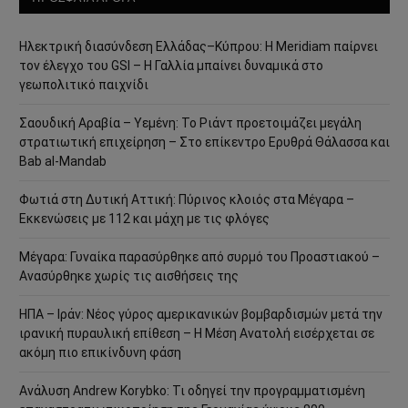
Ηλεκτρική διασύνδεση Ελλάδας–Κύπρου: Η Meridiam παίρνει
τον έλεγχο του GSI – Η Γαλλία μπαίνει δυναμικά στο
γεωπολιτικό παιχνίδι
Σαουδική Αραβία – Υεμένη: Το Ριάντ προετοιμάζει μεγάλη
στρατιωτική επιχείρηση – Στο επίκεντρο Ερυθρά Θάλασσα και
Bab al-Mandab
Φωτιά στη Δυτική Αττική: Πύρινος κλοιός στα Μέγαρα –
Εκκενώσεις με 112 και μάχη με τις φλόγες
Μέγαρα: Γυναίκα παρασύρθηκε από συρμό του Προαστιακού –
Ανασύρθηκε χωρίς τις αισθήσεις της
ΗΠΑ – Ιράν: Νέος γύρος αμερικανικών βομβαρδισμών μετά την
ιρανική πυραυλική επίθεση – Η Μέση Ανατολή εισέρχεται σε
ακόμη πιο επικίνδυνη φάση
Ανάλυση Andrew Korybko: Τι οδηγεί την προγραμματισμένη