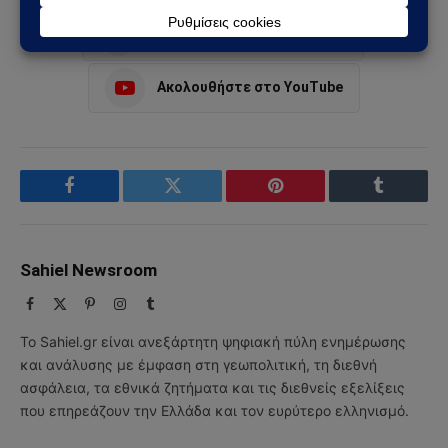
Ακολουθήστε στο Instagram
Ακολουθήστε στο YouTube
Facebook
Twitter
Pinterest
Tumblr
Sahiel Newsroom
Facebook
X
Pinterest
Instagram
Tumblr
(Twitter)
Το Sahiel.gr είναι ανεξάρτητη ψηφιακή πύλη ενημέρωσης
και ανάλυσης με έμφαση στη γεωπολιτική, τη διεθνή
ασφάλεια, τα εθνικά ζητήματα και τις διεθνείς εξελίξεις
που επηρεάζουν την Ελλάδα και τον ευρύτερο ελληνισμό.