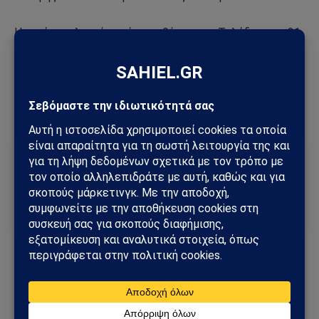
H συνέχεια λοιπόν επί της οθόνης στο Τολέδο, στις 31
Αυγούστου 2023.
ΑΠΟ ΤΗΝ ΕΚΔΟΣΗ ΤΗΣ ΕΦΗΜΕΡΙΔΑΣ POLITICAL
Ακολούθησε το Sahiel στο Google News
Πρόσθεσε το Sahiel ως προτιμώμενη πηγή για να λαμβάνεις
πρώτος τις σημαντικότερες ειδήσεις και αναλύσεις.
Add as a preferred source
ισπανική
προεδρία
Τουρκίας