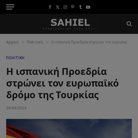
Facebook
X
Instagram
Pinterest
Tumblr
YouTube
(Twitter)
»
»
Αρχική
Πολιτική
Η ισπανική Προεδρία στρώνει τον ευρωπαϊκό δρόμο της Τουρκίας
ΠΟΛΙΤΙΚΉ
Η ισπανική Προεδρία
στρώνει τον ευρωπαϊκό
δρόμο της Τουρκίας
29/08/2023