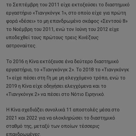
το Σεπτέμβρη του 2011 είχε εκτοξεύσει το διαστημικό
εργαστήριο «Τιανγκόνγκ 1», στο οποίο είχε για πρώτη
φορά «δέσει» το μη επανδρωμένο σκάφος «Σεντσού 8»
το Νοέμβρη του 2011, ενώ τον Ιούνη του 2012 είχε
υποδεχθεί τους πρώτους τρεις Κινέζους
αστροναύτες.
Το 2016 η Κίνα εκτόξευσε ένα δεύτερο διαστημικό
εργαστήριο, το «Τιανγκόνγκ 2». Το 2018 το «Τιανγκόνγκ
1» είχε πέσει στη Γη με μη ελεγχόμενο τρόπο, ενώ το
2019 η Κίνα είχε οδηγήσει ελεγχόμενα και το
«Τιανγκόνγκ 2» να πέσει στο Νότιο Ειρηνικό.
Η Κίνα σχεδιάζει συνολικά 11 αποστολές μέσα στο
2021 και 2022 για να ολοκληρώσει το διαστημικό
σταθμό της, μεταξύ των οποίων τέσσερις
επανδρωμένες.