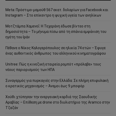
Meta: Πρόστιμο-μαμούθ 567 εκατ. δολαρίων για Facebook και
Instagram – Στο επίκεντρο η ψυχική υγεία των ανηλίκων
Μοτζτάμπα Χαμενεΐ: Η Τεχεράνη έδωσε βίντεο στη
δημοσιότητα – Το μήνυμα πίσω από τη σπάνια εμφάνιση του
ηγέτη του Ιράν
Πέθανε ο Νίκος Καλογερόπουλος σε ηλικία 74 ετών – Έφυγε
ένας αυθεντικός άνθρωπος του ελληνικού κινηματογράφου
Unitree: Πώς η κινεζική εταιρεία ρομπότ «πρόλαβε» τους
νέους περιορισμούς των ΗΠΑ
Συναγερμός για πυρκαγιές στην Ελλάδα: Σε πλήρη επιφυλακή
ο κρατικός μηχανισμός – Άνεμοι έως 9 μποφόρ
Χούθι χτύπησαν την ενεργειακή καρδιά της Σαουδικής
Αραβίας – Επίθεση με drone στο διυλιστήριο της Aramco στην
Τζαζάν