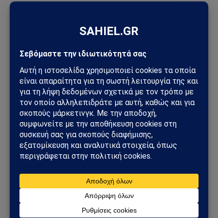
Ακολουθήστε στο Instagram
Ακολουθήστε στο YouTube
Facebook
Twitter
Pinterest
Tumblr
Sahiel Newsroom
Facebook
X
Pinterest
Instagram
Tumblr
(Twitter)
Το Sahiel.gr είναι ανεξάρτητη ψηφιακή πύλη ενημέρωσης
και ανάλυσης με έμφαση στη γεωπολιτική, τη διεθνή
ασφάλεια, τα εθνικά ζητήματα και τις διεθνείς εξελίξεις
που επηρεάζουν την Ελλάδα και τον ευρύτερο ελληνισμό.