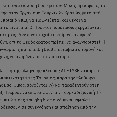
αι επιμένει σε λύση δύο κρατών. Μόλις πρόσφατα, το
τής στον Οργανισμό Τουρκικών Κρατών, μετά από
κυπριακό ΥπΕξ να ειρωνεύεται και ξένοι να
ότητα είναι μία: Οι Τούρκοι πυρετωδώς εργάζονται
τότητας. Δεν είναι τυχαία η επίμονη αναφορά
Έθνη, ότι το ψευδοκράτος πρέπει να αναγνωριστεί. Η
αγνώρισης και επειδή διαθέτει ιώβεια υπομονή και
ανή, να αναμένονται τα χειρότερα.
ολιτική της ελληνικής πλευράς ΑΠΕΤΥΧΕ να κάμψει
αρπακτικότητα της Τουρκίας, παρά την πληθώρα
μας. Όμως, αρνούνται: Α) Να παραδεχτούν ότι η
 Β) Τρέμουν να απορρίψουν την τουρκοδιζωνική. Γ)
ντιμετώπισης του ήδη διαφαινόμενου εφιάλτη
οδεύσουν, σε συνεννόηση και απαίτηση από την