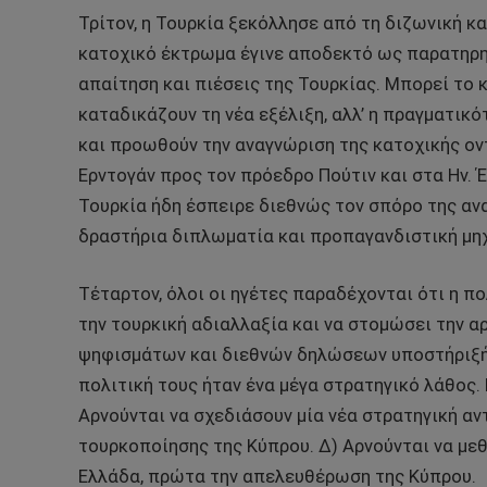
Τρίτον, η Τουρκία ξεκόλλησε από τη διζωνική κ
κατοχικό έκτρωμα έγινε αποδεκτό ως παρατηρη
απαίτηση και πιέσεις της Τουρκίας. Μπορεί το 
καταδικάζουν τη νέα εξέλιξη, αλλ’ η πραγματικ
και προωθούν την αναγνώριση της κατοχικής ον
Ερντογάν προς τον πρόεδρο Πούτιν και στα Ην. 
Τουρκία ήδη έσπειρε διεθνώς τον σπόρο της αν
δραστήρια διπλωματία και προπαγανδιστική μηχ
Τέταρτον, όλοι οι ηγέτες παραδέχονται ότι η π
την τουρκική αδιαλλαξία και να στομώσει την 
ψηφισμάτων και διεθνών δηλώσεων υποστήριξής 
πολιτική τους ήταν ένα μέγα στρατηγικό λάθος.
Αρνούνται να σχεδιάσουν μία νέα στρατηγική α
τουρκοποίησης της Κύπρου. Δ) Αρνούνται να μεθ
Ελλάδα, πρώτα την απελευθέρωση της Κύπρου.