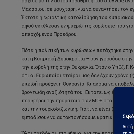
άρχισε με την αυτοϋποβάθμιση του διεθνώς αν
Μακαρίου, σε μουχτάρη, για να συναντήσει τον 
Έκτοτε η εφιαλτική κατολίσθηση του Κυπριακο
αφού εκτέλεσαν εν ψυχρώ τις κυρώσεις που για 
απερχόμενου Προέδρου.
Πότε η πολιτική των κυρώσεων πετάχτηκε στην 
και η Κυπριακή Δημοκρατία – συνηγορούσε στη
την εισβολή της στην Ουκρανία. Όταν ο ΥπΕξ, Γ.
ότι οι Ευρωπαίοι εταίροι μας δεν έχουν χρόνο (
επειδή προέχει η Ουκρανία. Κι ακόμα να υποβάλ
βροντώδη αναξιότητά του. Έκτοτε, ως θλιβερός
περιφέρει την πραμάτεια των ΜΟΕ στο εξωτερικό
και την τουρκοδιζωνική. Γιατί να είναι βασιλικ
εμποδίσουν να αυτοκτονήσουμε κρατικά και εθν
Όλοι σχεδόν οι υποψήφιοι για την προεδρία είν