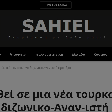
ΠΡΩΤΟΣΕΛΙΔΑ
ν
Απόψεις
Γεωστρατηγική
Ελλάδα
Κόσμος
τία από τον επόμενο διζωνικo-Αναν-ιστή Πρόεδρο;
εί σε μια νέα τουρκ
 διζωνικo-Αναν-ιστή