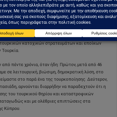
 ανάστημα ενός Μαντέλα. Και στη Νότια Αφρική
υλετικό, εθνικό, κοινωνικό, κ.λπ – λευκών και
ταθείσα διαιρετική, αντιδημοκρατική, ρατσιστική
παίνων και βαΐων, οι δικοί μας σπιθαμιαίοι ηγέτες!
 για απελευθέρωση πρώτα, και μετά λύση. Αρνούνται,
 τουρκικών κατοχικών στρατευμάτων και εποίκων
ν Τουρκία.
ν από πέντε χρόνια, όταν ήδη: Πρώτον, μετά από 46
με σε λειτουργική, βιώσιμη, δημοκρατική λύση, στο
 είμαστε στο παρά ένα της τουρκοποίησης. Δεύτερον,
τασιάδη, αρνούνται διαρρήδην να παραδεχτούν ότι η
σης του τουρκικού θηρίου και καταστροφικών
αταγωδώς και με ολέθριες επιπτώσεις στα
ης Κύπρου.