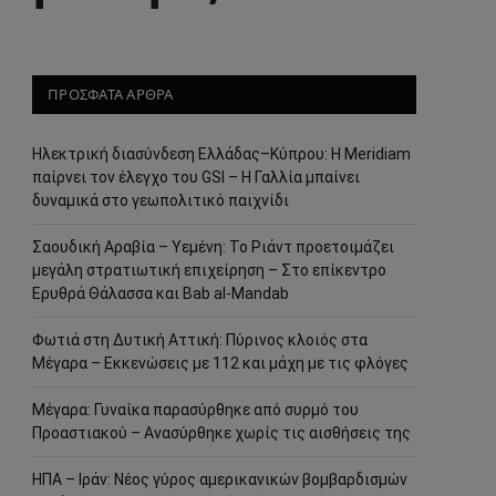
ΠΡΟΣΦΑΤΑ ΑΡΘΡΑ
Ηλεκτρική διασύνδεση Ελλάδας–Κύπρου: Η Meridiam
παίρνει τον έλεγχο του GSI – Η Γαλλία μπαίνει
δυναμικά στο γεωπολιτικό παιχνίδι
Σαουδική Αραβία – Υεμένη: Το Ριάντ προετοιμάζει
μεγάλη στρατιωτική επιχείρηση – Στο επίκεντρο
Ερυθρά Θάλασσα και Bab al-Mandab
Φωτιά στη Δυτική Αττική: Πύρινος κλοιός στα
Μέγαρα – Εκκενώσεις με 112 και μάχη με τις φλόγες
Μέγαρα: Γυναίκα παρασύρθηκε από συρμό του
Προαστιακού – Ανασύρθηκε χωρίς τις αισθήσεις της
ΗΠΑ – Ιράν: Νέος γύρος αμερικανικών βομβαρδισμών