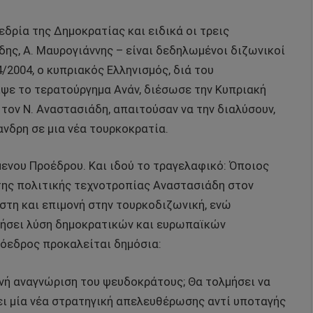
δρία της Δημοκρατίας και ειδικά οι τρεις
δης, Α. Μαυρογιάννης – είναι δεδηλωμένοι διζωνικοί
4/2004, ο κυπριακός Ελληνισμός, διά του
ιψε το τερατούργημα Ανάν, διέσωσε την Κυπριακή
 τον Ν. Αναστασιάδη, απαιτούσαν να την διαλύσουν,
νδρη σε μια νέα τουρκοκρατία.
όμενου Προέδρου. Και ιδού το τραγελαφικό: Όποιος
ς της πολιτικής τεχνοτροπίας Αναστασιάδη στον
ίστη και επιμονή στην τουρκοδιζωνική, ενώ
ητήσει λύση δημοκρατικών και ευρωπαϊκών
όεδρος προκαλείται δημόσια:
νή αναγνώριση του ψευδοκράτους; Θα τολμήσει να
ει μία νέα στρατηγική απελευθέρωσης αντί υποταγής