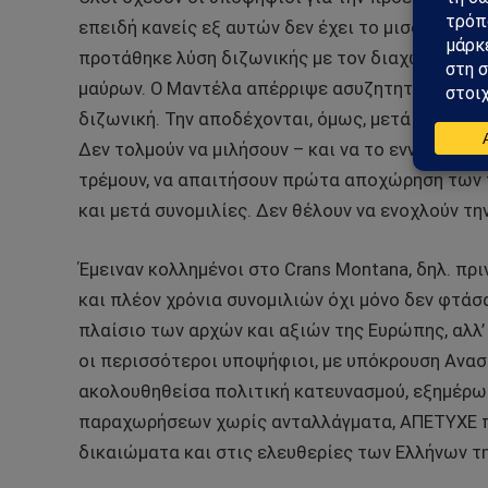
επειδή κανείς εξ αυτών δεν έχει το μισό, έστω,
προτάθηκε λύση διζωνικής με τον διαχωρισμό – φ
μαύρων. Ο Μαντέλα απέρριψε ασυζητητί την προ
διζωνική. Την αποδέχονται, όμως, μετά πολλών ε
Δεν τολμούν να μιλήσουν – και να το εννοούν! –
τρέμουν, να απαιτήσουν πρώτα αποχώρηση των
και μετά συνομιλίες. Δεν θέλουν να ενοχλούν τη
Έμειναν κολλημένοι στο Crans Montana, δηλ. πρι
και πλέον χρόνια συνομιλιών όχι μόνο δεν φτάσα
πλαίσιο των αρχών και αξιών της Ευρώπης, αλλ’
οι περισσότεροι υποψήφιοι, με υπόκρουση Ανασ
ακολουθηθείσα πολιτική κατευνασμού, εξημέρω
παραχωρήσεων χωρίς ανταλλάγματα, ΑΠΕΤΥΧΕ π
δικαιώματα και στις ελευθερίες των Ελλήνων τ