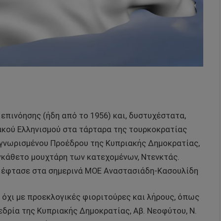
 επινόησης (ήδη από το 1956) και, δυστυχέστατα,
ακού Ελληνισμού στα τάρταρα της τουρκοκρατίας
αγνωρισμένου Προέδρου της Κυπριακής Δημοκρατίας,
εγκάθετο μουχτάρη των κατεχομένων, Ντενκτάς.
ύ έφτασε στα σημερινά ΜΟΕ Αναστασιάδη-Κασουλίδη
ι όχι με προεκλογικές φιοριτούρες και λήρους, όπως
εδρία της Κυπριακής Δημοκρατίας, Αβ. Νεοφύτου, Ν.