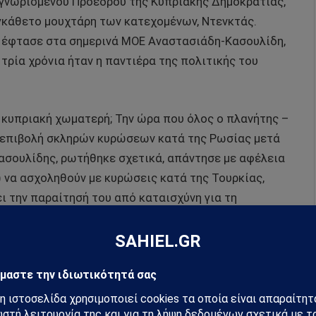
αγνωρισμένου Προέδρου της Κυπριακής Δημοκρατίας,
εγκάθετο μουχτάρη των κατεχομένων, Ντενκτάς.
ύ έφτασε στα σημερινά ΜΟΕ Αναστασιάδη-Κασουλίδη,
τρία χρόνια ήταν η παντιέρα της πολιτικής του
κυπριακή χωματερή; Την ώρα που όλος ο πλανήτης –
ν επιβολή σκληρών κυρώσεων κατά της Ρωσίας μετά
 Κασουλίδης, ρωτήθηκε σχετικά, απάντησε με αφέλεια
!) να ασχοληθούν με κυρώσεις κατά της Τουρκίας,
ει την παραίτησή του από καταισχύνη για τη
 γυρολόγος, με την υποστήριξη Αναστασιάδη,
. Φυσικά, όλοι οι ξένοι υποστηρίζουν και τα ΜΟΕ
ότεροι των ημετέρων αναξίων ηγετών; Γιατί να μας
ικά;
αι στερρώς αγκιστρωμένοι στην τουρκοδιζωνική,