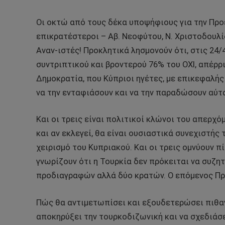
Οι οκτώ από τους δέκα υποψήφιους για την Προε
επικρατέστεροι – Αβ. Νεοφύτου, Ν. Χριστοδουλί
Αναν-ιστές! Προκλητικά λησμονούν ότι, στις 24/
συντριπτικού και βροντερού 76% του ΟΧΙ, απέρρ
Δημοκρατία, που Κύπριοι ηγέτες, με επικεφαλής
να την ενταφιάσουν και να την παραδώσουν αύτα
Και οι τρεις είναι πολιτικοί κλώνοι του απερχ
και αν εκλεγεί, θα είναι ουσιαστικά συνεχιστή
χειρισμό του Κυπριακού. Και οι τρεις ομνύουν π
γνωρίζουν ότι η Τουρκία δεν πρόκειται να συζ
προδιαγραφών αλλά δύο κρατών. Ο επόμενος Πρ
Πώς θα αντιμετωπίσει και εξουδετερώσει πιθα
αποκηρύξει την τουρκοδιζωνική και να σχεδιάσ