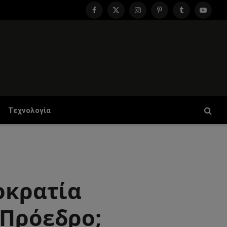
Facebook
X
Instagram
Pinterest
Tumblr
YouTu
(Twitter)
Τεχνολογία
οκρατία
 Πρόεδρο;