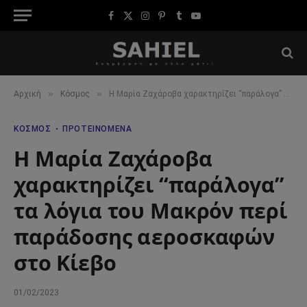
Facebook
X
Instagram
Pinterest
Tumblr
YouTube
(Twitter)
»
»
Αρχική
Κόσμος
Η Μαρία Ζαχάροβα χαρακτηρίζει “παράλογα” τα λόγια του Μακρόν περί παράδοσης αεροσκαφών στο Κίεβο
ΚΌΣΜΟΣ
ΠΡΟΤΕΙΝΌΜΕΝΑ
Η Μαρία Ζαχάροβα
χαρακτηρίζει “παράλογα”
τα λόγια του Μακρόν περί
παράδοσης αεροσκαφών
στο Κίεβο
01/02/2023