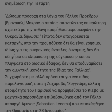
ενημέρωση την Τετάρτη.
“Δώσαμε προσοχή στα λόγια του Γάλλου Προέδρου
[Εμανουέλ] Μακρόν, ο οποίος, απαντώντας σε ερώτηση
σχετικά με την πιθανή προμήθεια αεροσκαφών στην
Ουκρανία, δήλωσε: “Τίποτα δεν απαγορεύεται
καταρχήν, υπό την προϋπόθεση ότι θα είναι χρήσιμο,
ιδίως για τις ουκρανικές ένοπλες δυνάμεις, δεν θα
οδηγήσει σε κλιμάκωση της σύγκρουσης και σε
πλήγματα στο ρωσικό έδαφος, δεν θα αποδυναμώσει
την αμυντική ικανότητα της ίδιας της Γαλλίας”.
Συγχωρέστε με, αλλά πρόκειται για ένα είδος
παραλογισμού”, είπε η Ζαχάροβα, “Συγγνώμη, αλλά η
ετοιμότητα του Παρισιού να προμηθεύσει το Κίεβο με
μαχητικά αεροσκάφη επιβεβαιώθηκε από τον Γάλλο
υπουργό Άμυνας [Sebastien Lecornu] που επισκέφθηκε
την Ουκρανία στις 28 Ιανουαρίου”.