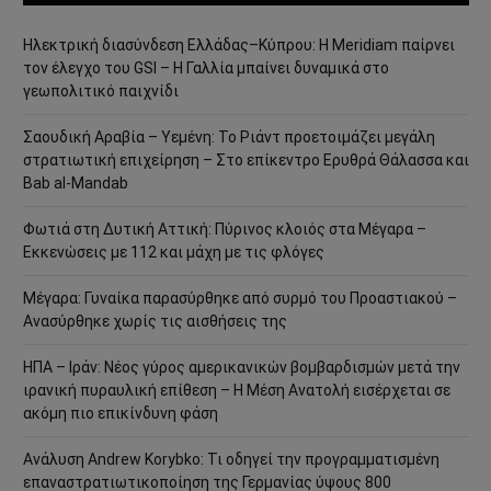
Ηλεκτρική διασύνδεση Ελλάδας–Κύπρου: Η Meridiam παίρνει
τον έλεγχο του GSI – Η Γαλλία μπαίνει δυναμικά στο
γεωπολιτικό παιχνίδι
Σαουδική Αραβία – Υεμένη: Το Ριάντ προετοιμάζει μεγάλη
στρατιωτική επιχείρηση – Στο επίκεντρο Ερυθρά Θάλασσα και
Bab al-Mandab
Φωτιά στη Δυτική Αττική: Πύρινος κλοιός στα Μέγαρα –
Εκκενώσεις με 112 και μάχη με τις φλόγες
Μέγαρα: Γυναίκα παρασύρθηκε από συρμό του Προαστιακού –
Ανασύρθηκε χωρίς τις αισθήσεις της
ΗΠΑ – Ιράν: Νέος γύρος αμερικανικών βομβαρδισμών μετά την
ιρανική πυραυλική επίθεση – Η Μέση Ανατολή εισέρχεται σε
ακόμη πιο επικίνδυνη φάση
Ανάλυση Andrew Korybko: Τι οδηγεί την προγραμματισμένη
επαναστρατιωτικοποίηση της Γερμανίας ύψους 800