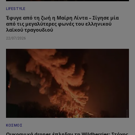
LIFESTYLE
Έφυγε από τη ζωή η Μαίρη Λίντα – Σίγησε μία
από τις μεγαλύτερες φωνές του ελληνικού
λαϊκού τραγουδιού
22/07/2026
ΚΌΣΜΟΣ
Ουκρανικά drones έπληξαν τη Wildberries: Στόχος