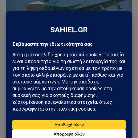
ΓΕΩΣΤΡΑΤΗΓΙΚΉ
Ρωσία: Δορυφορικές εικόνες αποκαλύπτουν νέα
οχυρωμένα καταφύγια αεροσκαφών – Η Μόσχα
προετοιμάζεται για βαθύτερο πόλεμο φθοράς
31/07/2026