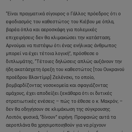
“Είναι πραγματικά σίγουρος ο Γάλλος πρόεδρος ότι ο
εφοδιασμός του καθεστώτος του Κιέβου με όπλα,
βαρέα όπλα και αεροσκάφη για πολεμικές
επιχειρήσεις δεν θα κλιμακώσει την κατάσταση;
Αρνούμαι να πιστέψω ότι ένας ενήλικας άνθρωπος
μπορεί να έχει τέτοια λογική”, πρόσθεσε ο
διπλωμάτης, “Τέτοιες δηλώσεις απλώς αυξάνουν την
ήδη ακατάσχετη όρεξη του καθεστώτος [του Ουκρανού
προέδρου Βλαντίμιρ] Ζελένσκι, το οποίο,
βομβαρδίζοντας νοσοκομεία και σφαγιάζοντας
αμάχους, έχει αποδείξει ξεκάθαρα ότι οι δυτικές
στρατιωτικές ενέσεις – πώς το έθεσε ο κ. Μακρόν; –
δεν θα οδηγήσουν σε κλιμάκωση της σύγκρουσης.
Λοιπόν, φυσικά, “δίνουν” ειρήνη. Προφανώς αυτά τα
αεροπλάνα θα χρησιμοποιηθούν για να ρίχνουν