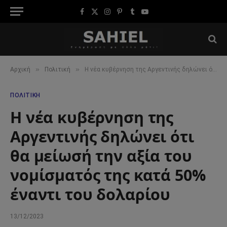
Facebook
X
Instagram
Pinterest
Tumblr
YouTube
(Twitter)
»
»
Αρχική
Πολιτική
Η νέα κυβέρνηση της Αργεντινής δηλώνει ότι θα μείωσή την αξία του νομίσματός της κατά 50% έναντι του δολαρίου
ΠΟΛΙΤΙΚΉ
Η νέα κυβέρνηση της
Αργεντινής δηλώνει ότι
θα μείωσή την αξία του
νομίσματός της κατά 50%
έναντι του δολαρίου
13/12/2023