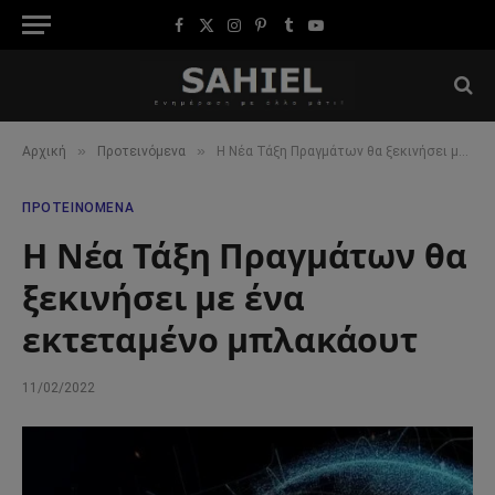
Facebook
X
Instagram
Pinterest
Tumblr
YouTube
(Twitter)
»
»
Αρχική
Προτεινόμενα
Η Νέα Τάξη Πραγμάτων θα ξεκινήσει με ένα εκτεταμένο μπλακάουτ
ΠΡΟΤΕΙΝΌΜΕΝΑ
Η Νέα Τάξη Πραγμάτων θα
ξεκινήσει με ένα
εκτεταμένο μπλακάουτ
11/02/2022