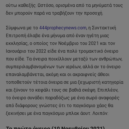
ούτω καθεξής. Ωστόσο, ορισμένα από τα μηνύματά τους
δεν μπορούν παρά να τραβήξουν την προσοχή.
Σύμφωνα με το
444prophecynews.com
, η Συντακτική
Επιτροπή έλαβε ένα μήνυμα από έναν ηγέτη μιας
εκκλησίας, ο οποίος τον Νοέμβριο του 2021 και τον
Ιανουάριο του 2022 είδε ένα πολύ τρομακτικό όνειρο
που είδε. Τα όνειρα ποικίλλουν μεταξύ των ανθρώπων,
συμπεριλαμβανομένων των ιερέων, αλλά αν το όνειρο
επαναλαμβάνεται, ακόμη και οι ακραιφνείς άθεοι
τοποθετούν τέτοια όνειρα σε μια ξεχωριστή κατηγορία
και ξύνουν το κεφάλι τους σε βαθιά σκέψη. Επιπλέον,
το όνειρο συνάδει παραδόξως με ένα σωρό αναφορές
από διάφορους γνώστες ότι το παγκόσμιο χάος θα
ξεκινήσει με ένα παγκόσμιο μπλακ άουτ. Λοιπόν:
Το πρώτο όνειρο (10 Νοεμβρίου 2021).