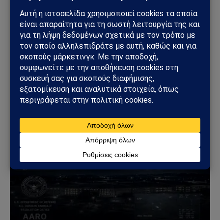
(Twitter)
Το Sahiel.gr είναι ανεξάρτητη ψηφιακή πύλη ενημέρωσης
και ανάλυσης με έμφαση στη γεωπολιτική, τη διεθνή
ασφάλεια, τα εθνικά ζητήματα και τις διεθνείς εξελίξεις
που επηρεάζουν την Ελλάδα και τον ευρύτερο ελληνισμό.
ΔΕΙΤΕ ΕΠΙΣΗΣ →