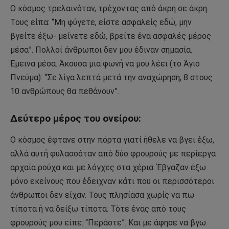
Ο κόσμος τρελαινόταν, τρέχοντας από άκρη σε άκρη.
Τους είπα: “Μη φύγετε, είστε ασφαλείς εδώ, μην
βγείτε έξω- μείνετε εδώ, βρείτε ένα ασφαλές μέρος
μέσα”. Πολλοί άνθρωποι δεν μου έδιναν σημασία.
Έμεινα μέσα. Άκουσα μια φωνή να μου λέει (το Άγιο
Πνεύμα): “Σε λίγα λεπτά μετά την αναχώρηση, 8 στους
10 ανθρώπους θα πεθάνουν”.
Δεύτερο μέρος του ονείρου:
Ο κόσμος έφτανε στην πόρτα γιατί ήθελε να βγει έξω,
αλλά αυτή φυλασσόταν από δύο φρουρούς με περίεργα
αρχαία ρούχα και με λόγχες στα χέρια. Έβγαζαν έξω
μόνο εκείνους που έδειχναν κάτι που οι περισσότεροι
άνθρωποι δεν είχαν. Τους πλησίασα χωρίς να πω
τίποτα ή να δείξω τίποτα. Τότε ένας από τους
φρουρούς μου είπε: “Περάστε”. Και με άφησε να βγω.