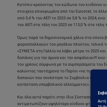
Κατόπιν κρούοντας τον κώδωνα του κινδύνου για
στοιχεία επικυρωμένα από την Eurostat, το έλλ
από 5,4 % του ΑΕΠ το 2023 σε 5,8 % το 2024, εν
του ΑΕΠ στα τέλη του 2023 σε 113,0 % στα τέλη τ
Όμως παρά τα δημοσιονομικά χάλια στα οποία β
φοροαπαλλαγών του μεγάλου πλούτου, τελικά το
«ΣΥΝΙΣΤΑ στη Γαλλία να λάβει μέτρα το 2025 και
δαπάνες για την άμυνα και την ασφάλεια»!!! εν
του χρέους σύμφωνα με τα συμπεράσματα του Ε
καλώντας ταυτόχρονα το Παρίσι «να τηρήσει τ
δαπανών που συνέστησε το Συμβούλιο στις 21 Ια
κατάσταση υπερβολικού ελλείμματος».
Και όλα αυτά παρότι στην ίδια Σύσταση το Συμβ
αντιμετωπίζουν υψηλότερο κίνδυνο φτώχειας κα