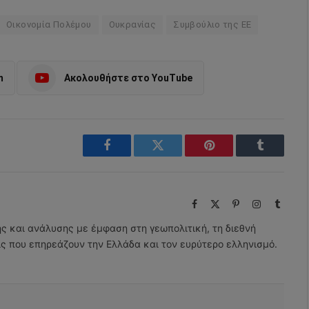
Οικονομία Πολέμου
Ουκρανίας
Συμβούλιο της ΕΕ
m
Ακολουθήστε στο YouTube
Facebook
Twitter
Pinterest
Tumblr
Facebook
X
Pinterest
Instagram
Tumbl
(Twitter)
ης και ανάλυσης με έμφαση στη γεωπολιτική, τη διεθνή
εις που επηρεάζουν την Ελλάδα και τον ευρύτερο ελληνισμό.