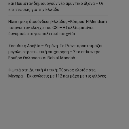
και Πακιστάν δημιουργούν νέο αμυντικό άξονα – Οι
επιπτώσεις για την Ελλάδα
Ηλεκτρική διασύνδεση Ελλάδας–Κύπρου: Η Meridiam
παίρνει τον έλεγχο του GSI – Η Γαλλία μπαίνει
δυναμικά στο γεωπολιτικό παιχνίδι
Σαουδική Αραβία – Υεμένη: Το Ριάντ προετοιμάζει
μεγάλη στρατιωτική επιχείρηση – Στο επίκεντρο
Ερυθρά Θάλασσα και Bab al-Mandab
Φωτιά στη Δυτική Αττική: Πύρινος κλοιός στα
Μέγαρα – Εκκενώσεις με 112 και μάχη με τις φλόγες