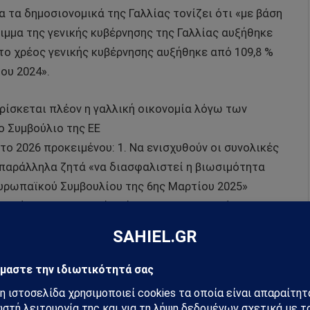
 τα δημοσιονομικά της Γαλλίας τονίζει ότι «με βάση
ειμμα της γενικής κυβέρνησης της Γαλλίας αυξήθηκε
ώ το χρέος γενικής κυβέρνησης αυξήθηκε από 109,8 %
ου 2024».
ρίσκεται πλέον η γαλλική οικονομία λόγω των
 Συμβούλιο της ΕΕ
 το 2026 προκειμένου: 1. Να ενισχυθούν οι συνολικές
ώ παράλληλα ζητά «να διασφαλιστεί η βιωσιμότητα
υρωπαϊκού Συμβουλίου της 6ης Μαρτίου 2025»
ους μέγιστους ρυθμούς αύξησης των καθαρών
νουαρίου 2025, προκειμένου να τερματιστεί η
ούλιο διαπιστώνει ότι «τα παιδιά στη Γαλλία
ι κοινωνικού αποκλεισμού σε σύγκριση με τον