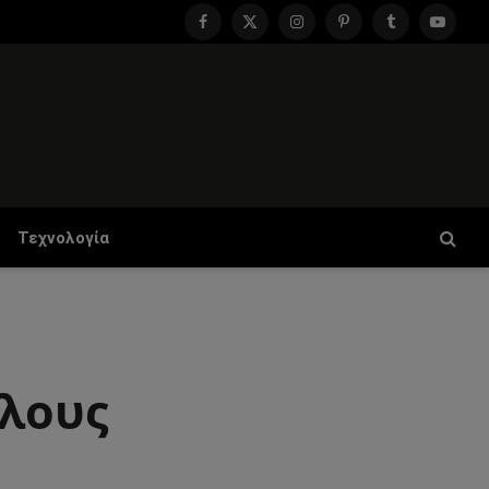
Facebook
X
Instagram
Pinterest
Tumblr
YouTu
(Twitter)
Τεχνολογία
λλους