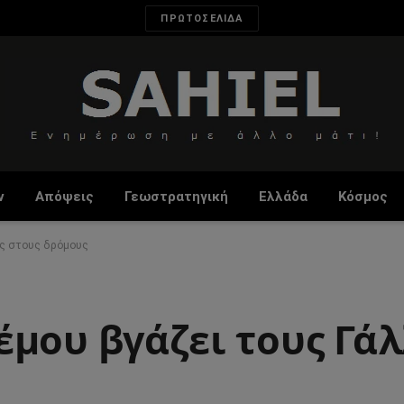
ΠΡΩΤΟΣΕΛΙΔΑ
ν
Απόψεις
Γεωστρατηγική
Ελλάδα
Κόσμος
υς στους δρόμους
έμου βγάζει τους Γά