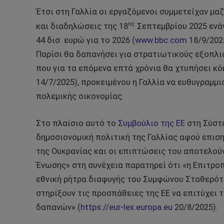
Έτσι στη Γαλλία οι εργαζόμενοι συμμετείχαν μα
ης
και διαδηλώσεις της 18
Σεπτεμβρίου 2025 ενά
44 δισ. ευρώ για το 2026 (
www.bbc.com
18/9/2025
Παρίσι θα δαπανήσει για στρατιωτικούς εξοπλισ
που για τα επόμενα επτά χρόνια θα χτυπήσει κό
14/7/2025), προκειμένου η Γαλλία να ευθυγραμμισ
πολεμικής οικονομίας.
Στο πλαίσιο αυτό το
Συμβούλιο της ΕΕ
στη Σύστα
δημοσιονομική πολιτική της Γαλλίας αφού επιση
της Ουκρανίας και οι επιπτώσεις του αποτελούν
Ένωσης» στη συνέχεια παρατηρεί ότι «η Επιτρο
εθνική ρήτρα διαφυγής του Συμφώνου Σταθερότη
στηρίξουν τις προσπάθειες της ΕΕ να επιτύχει 
δαπανών» (
https://eur-lex.europa.eu
20/8/2025).