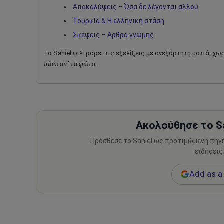
Αποκαλύψεις – Όσα δε λέγονται αλλού
Τουρκία & Η ελληνική στάση
Σκέψεις – Άρθρα γνώμης
Το Sahiel φιλτράρει τις εξελίξεις με ανεξάρτητη ματιά, χ
πίσω απ’ τα φώτα
.
Ακολούθησε το Sa
Πρόσθεσε το Sahiel ως προτιμώμενη πηγ
ειδήσεις
Add as a 