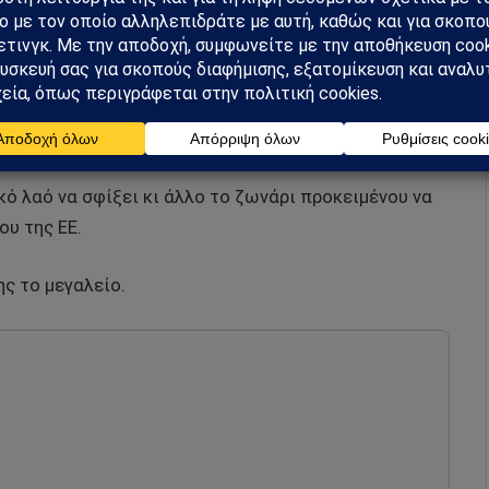
και με άλλες χώρες της ΕΕ (26,2 % έναντι 24,2 % το
χειας και κοινωνικού αποκλεισμού έχει επίσης
πήλθε βελτίωση το 2023 και το 2024, και το
 νοικοκυριά ανέργων ανήλθε σε 9 % το 2024, ένα από
κό λαό να σφίξει κι άλλο το ζωνάρι προκειμένου να
υ της ΕΕ.
ς το μεγαλείο.