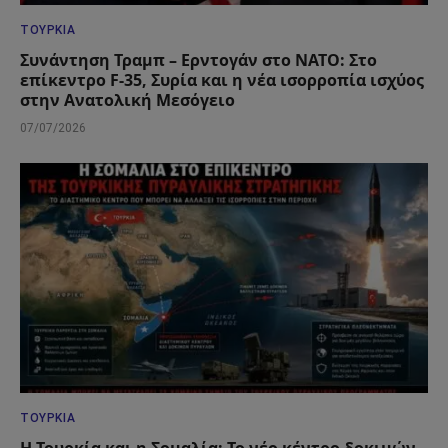
ΤΟΥΡΚΊΑ
Συνάντηση Τραμπ – Ερντογάν στο ΝΑΤΟ: Στο
επίκεντρο F-35, Συρία και η νέα ισορροπία ισχύος
στην Ανατολική Μεσόγειο
07/07/2026
ΤΟΥΡΚΊΑ
Η Τουρκία και η Σομαλία: Το νέο κέντρο δοκιμών