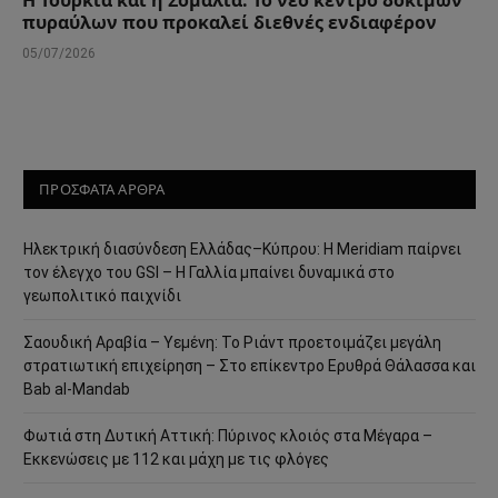
πυραύλων που προκαλεί διεθνές ενδιαφέρον
05/07/2026
ΠΡΟΣΦΑΤΑ ΑΡΘΡΑ
Ηλεκτρική διασύνδεση Ελλάδας–Κύπρου: Η Meridiam παίρνει
τον έλεγχο του GSI – Η Γαλλία μπαίνει δυναμικά στο
γεωπολιτικό παιχνίδι
Σαουδική Αραβία – Υεμένη: Το Ριάντ προετοιμάζει μεγάλη
στρατιωτική επιχείρηση – Στο επίκεντρο Ερυθρά Θάλασσα και
Bab al-Mandab
Φωτιά στη Δυτική Αττική: Πύρινος κλοιός στα Μέγαρα –
Εκκενώσεις με 112 και μάχη με τις φλόγες