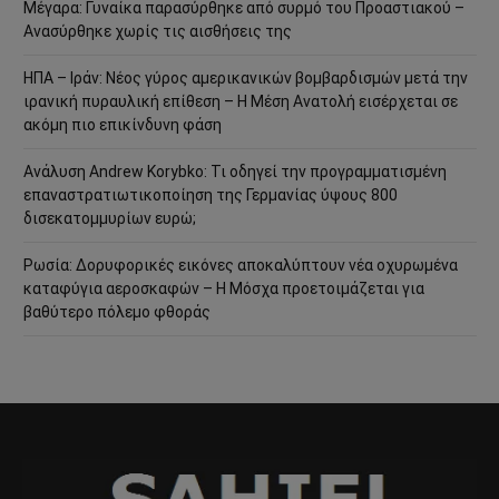
Μέγαρα: Γυναίκα παρασύρθηκε από συρμό του Προαστιακού –
Ανασύρθηκε χωρίς τις αισθήσεις της
ΗΠΑ – Ιράν: Νέος γύρος αμερικανικών βομβαρδισμών μετά την
ιρανική πυραυλική επίθεση – Η Μέση Ανατολή εισέρχεται σε
ακόμη πιο επικίνδυνη φάση
Ανάλυση Andrew Korybko: Τι οδηγεί την προγραμματισμένη
επαναστρατιωτικοποίηση της Γερμανίας ύψους 800
δισεκατομμυρίων ευρώ;
Ρωσία: Δορυφορικές εικόνες αποκαλύπτουν νέα οχυρωμένα
καταφύγια αεροσκαφών – Η Μόσχα προετοιμάζεται για
βαθύτερο πόλεμο φθοράς