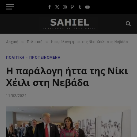
Facebook
X
Instagram
Pinterest
Tumblr
YouTube
(Twitter)
»
»
Αρχική
Πολιτική
Η παράλογη ήττα της Νίκι Χέιλι στη Νεβάδα
ΠΟΛΙΤΙΚΉ
ΠΡΟΤΕΙΝΌΜΕΝΑ
Η παράλογη ήττα της Νίκι
Χέιλι στη Νεβάδα
11/02/2024