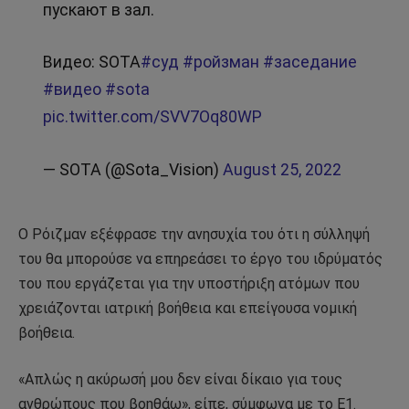
пускают в зал.
Видео: SOTA
#суд
#ройзман
#заседание
#видео
#sota
pic.twitter.com/SVV7Oq80WP
— SOTA (@Sota_Vision)
August 25, 2022
Ο Ρόιζμαν εξέφρασε την ανησυχία του ότι η σύλληψή
του θα μπορούσε να επηρεάσει το έργο του ιδρύματός
του που εργάζεται για την υποστήριξη ατόμων που
χρειάζονται ιατρική βοήθεια και επείγουσα νομική
βοήθεια.
«Απλώς η ακύρωσή μου δεν είναι δίκαιο για τους
ανθρώπους που βοηθάω», είπε, σύμφωνα με το E1.