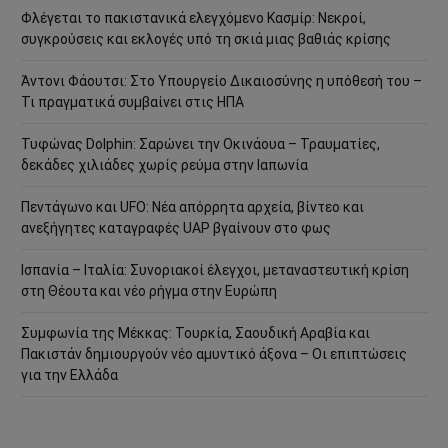
Φλέγεται το πακιστανικά ελεγχόμενο Κασμίρ: Νεκροί,
συγκρούσεις και εκλογές υπό τη σκιά μιας βαθιάς κρίσης
Άντονι Φάουτσι: Στο Υπουργείο Δικαιοσύνης η υπόθεσή του –
Τι πραγματικά συμβαίνει στις ΗΠΑ
Τυφώνας Dolphin: Σαρώνει την Οκινάουα – Τραυματίες,
δεκάδες χιλιάδες χωρίς ρεύμα στην Ιαπωνία
Πεντάγωνο και UFO: Νέα απόρρητα αρχεία, βίντεο και
ανεξήγητες καταγραφές UAP βγαίνουν στο φως
Ισπανία – Ιταλία: Συνοριακοί έλεγχοι, μεταναστευτική κρίση
στη Θέουτα και νέο ρήγμα στην Ευρώπη
Συμφωνία της Μέκκας: Τουρκία, Σαουδική Αραβία και
Πακιστάν δημιουργούν νέο αμυντικό άξονα – Οι επιπτώσεις
για την Ελλάδα