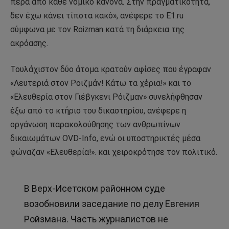
πέρα ​​από κάθε νομικό κανόνα. Στην πραγματικότητα,
δεν έχω κάνει τίποτα κακό», ανέφερε το E1.ru
σύμφωνα με τον Roizman κατά τη διάρκεια της
ακρόασης.
Τουλάχιστον δύο άτομα κρατούν αφίσες που έγραφαν
«Λευτεριά στον Ροϊζμάν! Κάτω τα χέρια!» και το
«Ελευθερία στον Γιέβγκενι Ρόιζμαν» συνελήφθησαν
έξω από το κτήριο του δικαστηρίου, ανέφερε η
οργάνωση παρακολούθησης των ανθρωπίνων
δικαιωμάτων OVD-Info, ενώ οι υποστηρικτές μέσα
φώναζαν «Ελευθερία!». και χειροκρότησε τον πολιτικό.
В Верх-Исетском районном суде
возобновили заседание по делу Евгения
Ройзмана. Часть журналистов не