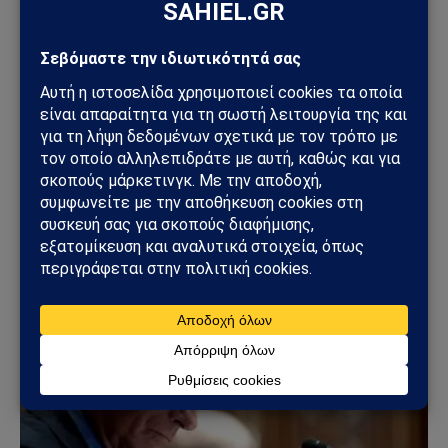
ΚΌΣΜΟΣ
Στενά του Ορμούζ: Το μεγάλο όπλο στρατηγικής
ισχύος του Ιράν – Οι 6 όροι που θέτει η Τεχεράνη
στις ΗΠΑ
09/08/2026