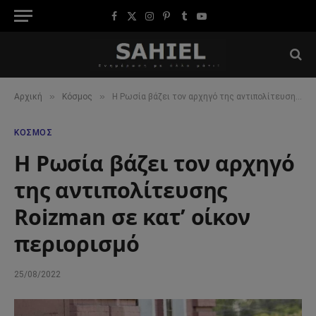
Facebook
X
Instagram
Pinterest
Tumblr
YouTube
(Twitter)
»
»
Αρχική
Κόσμος
Η Ρωσία βάζει τον αρχηγό της αντιπολίτευσης Roizman σε κατ’ οίκον περιορισμό
ΚΌΣΜΟΣ
Η Ρωσία βάζει τον αρχηγό
της αντιπολίτευσης
Roizman σε κατ’ οίκον
περιορισμό
25/08/2022