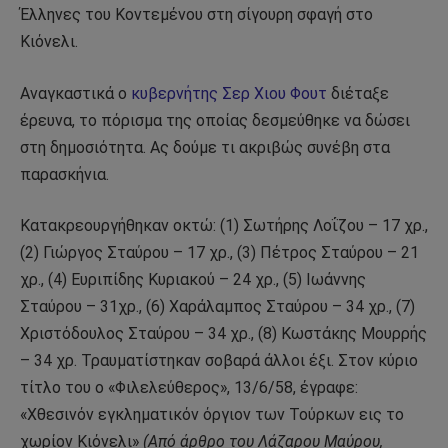
Έλληνες του Κοντεμένου στη σίγουρη σφαγή στο
Κιόνελι.
Αναγκαστικά ο
κυβερνήτης Σερ Χιου Φουτ
διέταξε
έρευνα, το πόρισμα της οποίας δεσμεύθηκε να δώσει
στη δημοσιότητα. Ας δούμε τι ακριβώς συνέβη στα
παρασκήνια.
Κατακρεουργήθηκαν οκτώ: (1) Σωτήρης Λοΐζου – 17 χρ.,
(2) Γιώργος Σταύρου – 17 χρ., (3) Πέτρος Σταύρου – 21
χρ., (4) Ευριπίδης Κυριακού – 24 χρ., (5) Ιωάννης
Σταύρου – 31χρ., (6) Χαράλαμπος Σταύρου – 34 χρ., (7)
Χριστόδουλος Σταύρου – 34 χρ., (8) Κωστάκης Μουρρής
– 34 χρ. Τραυματίστηκαν σοβαρά άλλοι έξι. Στον κύριο
τίτλο του ο «Φιλελεύθερος», 13/6/58, έγραφε:
«Χθεσινόν εγκληματικόν όργιον των Τούρκων εις το
χωρίον Κιόνελι»
(Από άρθρο του Λάζαρου Μαύρου,