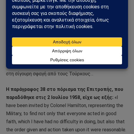
Τελικά, και αφού προηγήθηκαν έντονες παρασκηνιακές
διαβουλεύσεις, ο Αρχιδικαστής δέχθηκε και έγιναν
μετατροπές. Αφαιρέθηκε η ενοχλητική πρόταση στην
παράγραφο 38, που αποκαλούσε
παράνομο
τον τρόπο
με τον οποίο χειρίστηκαν το όλο θέμα τα σώματα
ασφαλείας και αφαιρέθηκε και από την παράγραφο 32 η
επί λέξει αναφορά του Συνταγματάρχη Redgrave, o
οποίος και κατεύθυνε τους Έλληνες του Κοντεμένου
στη σίγουρη σφαγή από τους Τούρκους…
Η
παράγραφος 38
στο
πόρισμα
της
Επιτροπής,
που
παραδόθηκε
στις 2 Ιουλίου 1958,
είχε
ως
εξής:
«I
have been invited by Colonel Hamilton, representing the
Military, to find not only that everyone acted in good
faith, which I have had no difficulty in doing, but also that
the order given and action taken upon it were reasonable.