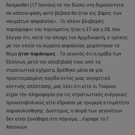
δεσμευθεί (17 Ιουνίου) να την δώσει στη δημοσιότητα
σε κάποια φάση, αυτό βέβαια θα ήταν εις βάρος των
«σωμάτων ασφαλείας»… Οι πλέον βλαβερές
παράγραφοι του πορίσματος ήταν η 37 και η 38, που
έλεγαν ότι, κατά την άποψη του Αρχιδικαστή, ο τρόπος
με τον οποίο τα σώματα ασφαλείας χειρίστηκαν το
θέμα
ήταν παράνομος
… Το γεγονός ότι η ομάδα των
Ελλήνων, μετά την αποβίβασή τους από τα
στρατιωτικά οχήματα, βρέθηκε μέσα σε μια
προετοιμασμένη παγίδα εντός μιας συγκριτικά
κοντινής απόστασης, μας λέει ότι είτε οι Τούρκοι
είχαν την πληροφορία για τις στρατιωτικές ενέργειες
προκαταβολικώς είτε έδρασαν με τρομερή ετοιμότητα
παρακολούθησης. Δυστυχώς, η σειρά των γεγονότων
δεν είναι ξεκάθαρη στο πόρισμα…, έγραψε το Γ.
Αποικιών.