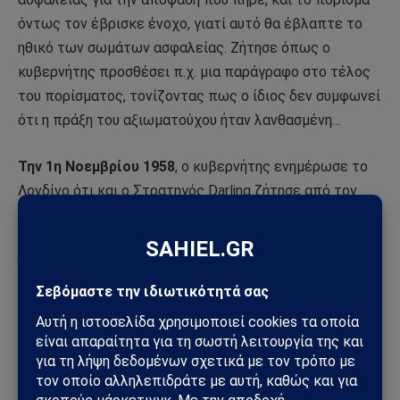
όντως τον έβρισκε ένοχο, γιατί αυτό θα έβλαπτε το
ηθικό των σωμάτων ασφαλείας. Ζήτησε όπως ο
κυβερνήτης προσθέσει π.χ. μια παράγραφο στο τέλος
του πορίσματος, τονίζοντας πως ο ίδιος δεν συμφωνεί
ότι η πράξη του αξιωματούχου ήταν λανθασμένη…
Την 1η Νοεμβρίου 1958
, ο κυβερνήτης ενημέρωσε το
Λονδίνο ότι και ο Στρατηγός Darling ζήτησε από τον
Αρχιδικαστή να αφαιρεθεί η παράγραφος 38 που
ενοχοποιούσε, αλλά ήταν ανένδοτος ο τελευταίος.
Όμως, ο Αρχιδικαστής άφησε να νοηθεί ότι δεν θα
έφερνε ένσταση αν ο κυβερνήτης τελικά
δημοσιοποιούσε το πόρισμα, αφαιρώντας κάποιες
προτάσεις…
Οι επεμβάσεις και αλλοιώσεις