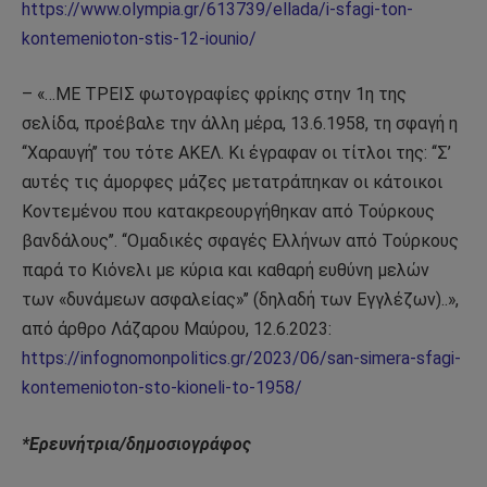
https://www.olympia.gr/613739/ellada/i-sfagi-ton-
kontemenioton-stis-12-iounio/
– «…ΜΕ ΤΡΕΙΣ φωτογραφίες φρίκης στην 1η της
σελίδα, προέβαλε την άλλη μέρα, 13.6.1958, τη σφαγή η
‘‘Χαραυγή’’ του τότε ΑΚΕΛ. Κι έγραφαν οι τίτλοι της: ‘‘Σ’
αυτές τις άμορφες μάζες μετατράπηκαν οι κάτοικοι
Κοντεμένου που κατακρεουργήθηκαν από Τούρκους
βανδάλους’’. ‘‘Ομαδικές σφαγές Ελλήνων από Τούρκους
παρά το Κιόνελι με κύρια και καθαρή ευθύνη μελών
των «δυνάμεων ασφαλείας»’’ (δηλαδή των Εγγλέζων)..»,
από άρθρο Λάζαρου Μαύρου, 12.6.2023:
https://infognomonpolitics.gr/2023/06/san-simera-sfagi-
kontemenioton-sto-kioneli-to-1958/
*Ερευνήτρια/δημοσιογράφος