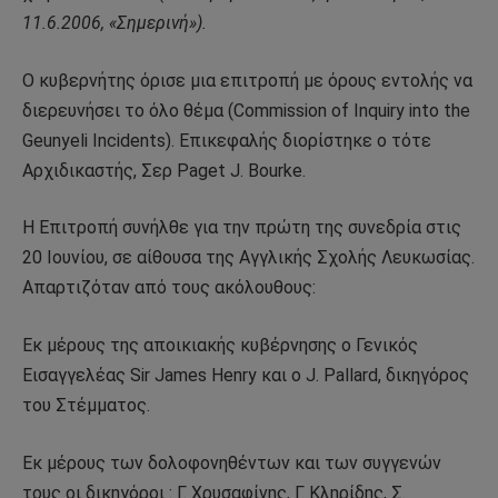
11.6.2006,
«Σημερινή»).
Ο κυβερνήτης όρισε μια επιτροπή με όρους εντολής να
διερευνήσει το όλο θέμα (Commission of Inquiry into the
Geunyeli Incidents). Επικεφαλής διορίστηκε ο τότε
Αρχιδικαστής, Σερ Paget J. Bourke.
Η Επιτροπή συνήλθε για την πρώτη της συνεδρία στις
20 Ιουνίου, σε αίθουσα της Αγγλικής Σχολής Λευκωσίας.
Απαρτιζόταν από τους ακόλουθους:
Εκ μέρους της αποικιακής κυβέρνησης ο Γενικός
Εισαγγελέας Sir James Henry και ο J. Pallard, δικηγόρος
του Στέμματος.
Εκ μέρους των δολοφονηθέντων και των συγγενών
τους οι δικηγόροι : Γ. Χρυσαφίνης, Γ. Κληρίδης, Σ.