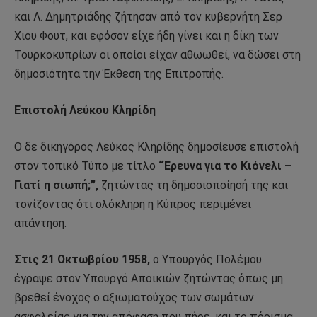
και Λ. Δημητριάδης ζήτησαν από τον κυβερνήτη Σερ
Χιου Φουτ, και εφόσον είχε ήδη γίνει και η δίκη των
Τουρκοκυπρίων οι οποίοι είχαν αθωωθεί, να δώσει στη
δημοσιότητα την Έκθεση της Επιτροπής.
Επιστολή Λεύκου Κληρίδη
Ο δε δικηγόρος Λεύκος Κληρίδης δημοσίευσε επιστολή
στον τοπικό Τύπο με τίτλο
“Έρευνα για το Κιόνελι –
Γιατί η σιωπή;”,
ζητώντας τη δημοσιοποίησή της και
τονίζοντας ότι ολόκληρη η Κύπρος περιμένει
απάντηση.
Στις 21 Οκτωβρίου 1958,
ο Υπουργός Πολέμου
έγραψε στον Υπουργό Αποικιών ζητώντας όπως μη
βρεθεί ένοχος ο αξιωματούχος των σωμάτων
ασφαλείας για την απόφαση που πήρε, και το πόρισμα