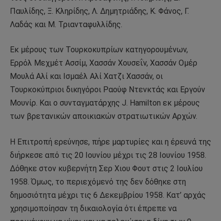
Παυλίδης, Ξ. Κληρίδης, Λ. Δημητριάδης, K. Φάνος, Γ.
Λαδάς και Μ. Τριανταφυλλίδης.
Εκ μέρους των Τουρκοκυπρίων κατηγορουμένων,
Ερρόλ Μεχμέτ Ασσίμ, Χασσάν Χουσεΐν, Χασσάν Ομέρ
Μουλά Αλί και Ισμαέλ Αλί Χατζι Χασσάν, οι
Τουρκοκύπριοι δικηγόροι Ραούφ Ντενκτάς και Εργούν
Μουνίρ. Και ο συνταγματάρχης J. Hamilton εκ μέρους
των βρετανικών αποικιακών στρατιωτικών Αρχών.
Η Επιτροπή ερεύνησε, πήρε μαρτυρίες και η έρευνά της
διήρκεσε από τις 20 Ιουνίου μέχρι τις 28 Ιουνίου 1958.
Δόθηκε στον κυβερνήτη Σερ Χιου Φουτ στις 2 Ιουλίου
1958. Όμως, το περιεχόμενό της δεν δόθηκε στη
δημοσιότητα μέχρι τις 6 Δεκεμβρίου 1958. Κατ’ αρχάς
χρησιμοποίησαν τη δικαιολογία ότι έπρεπε να