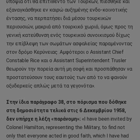
υποψία ότι θα επιτίθεντο των Τούρκων, πιέσθηκε και
εξαναγκάσθηκε εν καιρώ αυξημένης ενδο-κοινοτικής
έντασης, να περπατήσει διά μέσου τουρκικών
περιουσιών, μακριά από τουρκικό χωριό, όμως προς τη
γενική κατεύθυνση ενός τουρκικού συνοικισμού δίχως
την επίβλεψη των σωμάτων ασφαλείας παραμένοντας
στον δρόμο Κερύνειας. Αμφότεροι ο Assistant Chief
Constable Rice και ο Assistant Superintendent Trusler
θεωρούν την πορεία αυτή μη σοφή και προσπάθησαν να
προστατεύσουν τους εαυτούς των από το να φανούν
οξυδερκείς απλώς μετά τα γεγονότα».
Στην
ίδια
παράγραφο 38,
στο
πόρισμα
που
δόθηκε
στη
δημοσιότητα
τελικά
στις 6 Δεκεμβρίου 1958,
δεν
υπήρχε
η
λέξη «παράνομη»:
«I have been invited by
Colonel Hamilton, representing the Military, to find not
only that everyone acted in good faith, which I have had