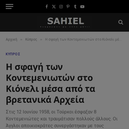
Facebook
X
Instagram
Pinterest
Tumblr
YouTube
(Twitter)
»
»
Αρχική
Κύπρος
Η σφαγή των Κοντεμενιωτών στο Κιόνελι μέσα από τα βρετανικά Αρχεία
ΚΎΠΡΟΣ
Η σφαγή των
Κοντεμενιωτών στο
Κιόνελι μέσα από τα
βρετανικά Αρχεία
Στις 12 Ιουνίου 1958, οι Τούρκοι έσφαξαν 8
Κοντεμενιώτες και τραυμάτισαν πολλούς άλλους. Οι
Άγγλοι αποικιοκράτες συνεργάστηκαν με τους