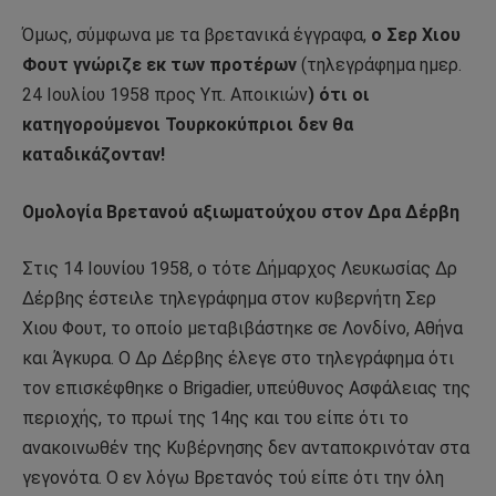
Όμως, σύμφωνα με τα βρετανικά έγγραφα,
ο Σερ Χιου
Φουτ γνώριζε εκ των προτέρων
(τηλεγράφημα ημερ.
24 Ιουλίου 1958 προς Υπ. Αποικιών
) ότι οι
κατηγορούμενοι Τουρκοκύπριοι δεν θα
καταδικάζονταν!
Ομολογία Βρετανού αξιωματούχου στον Δρα Δέρβη
Στις 14 Ιουνίου 1958, ο τότε Δήμαρχος Λευκωσίας Δρ
Δέρβης έστειλε τηλεγράφημα στον κυβερνήτη Σερ
Χιου Φουτ, το οποίο μεταβιβάστηκε σε Λονδίνο, Αθήνα
και Άγκυρα. Ο Δρ Δέρβης έλεγε στο τηλεγράφημα ότι
τον επισκέφθηκε ο Brigadier, υπεύθυνος Ασφάλειας της
περιοχής, το πρωί της 14ης και του είπε ότι το
ανακοινωθέν της Κυβέρνησης δεν ανταποκρινόταν στα
γεγονότα. Ο εν λόγω Βρετανός τού είπε ότι την όλη