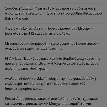
Σαουδική Αραβία – Υεμένη: Το Ριάντ προετοιμάζει μεγάλη
στρατιωτική επιχείρηση – Στο επίκεντρο Ερυθρά Θάλασσα και
Bab al-Mandab
Φωτιά στη Δυτική Αττική: Πύρινος κλοιός στα Μέγαρα –
Εκκενώσεις με 112 και μάχη με τις φλόγες
Μέγαρα: Γυναίκα παρασύρθηκε από συρμό του Προαστιακού –
Ανασύρθηκε χωρίς τις αισθήσεις της
ΗΠΑ – Ιράν: Νέος γύρος αμερικανικών βομβαρδισμών μετά την
ιρανική πυραυλική επίθεση – Η Μέση Ανατολή εισέρχεται σε
ακόμη πιο επικίνδυνη φάση
Ανάλυση Andrew Korybko: Τι οδηγεί την προγραμματισμένη
επαναστρατιωτικοποίηση της Γερμανίας ύψους 800
δισεκατομμυρίων ευρώ;
Ρωσία: Δορυφορικές εικόνες αποκαλύπτουν νέα οχυρωμένα
καταφύγια αεροσκαφών – Η Μόσχα προετοιμάζεται για