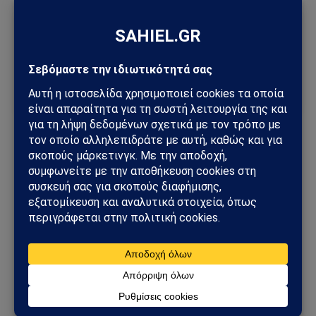
Ακολούθησε το Sahiel στο Google News
Πρόσθεσε το Sahiel ως προτιμώμενη πηγή για να λαμβάνεις
πρώτος τις σημαντικότερες ειδήσεις και αναλύσεις.
Add as a preferred source
Bitcoin
Bitcoin treasury
MSCI
Nasdaq
Strive
δείκτες μετοχών
θεσμικοί επενδυτές
κρυπτονομίσματα
παγκόσμια benchmarks
παθητικά κεφάλαια
χρηματοοικονομικές αγορές
Ακολουθήστε στο Instagram