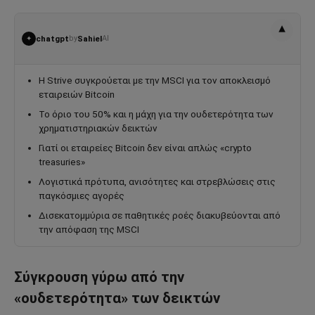
▾
chatgpt
by
Sahiel
AI
✦
Η Strive συγκρούεται με την MSCI για τον αποκλεισμό
εταιρειών Bitcoin
Το όριο του 50% και η μάχη για την ουδετερότητα των
χρηματιστηριακών δεικτών
Γιατί οι εταιρείες Bitcoin δεν είναι απλώς «crypto
treasuries»
Λογιστικά πρότυπα, ανισότητες και στρεβλώσεις στις
παγκόσμιες αγορές
Δισεκατομμύρια σε παθητικές ροές διακυβεύονται από
την απόφαση της MSCI
Σύγκρουση γύρω από την
«ουδετερότητα» των δεικτών