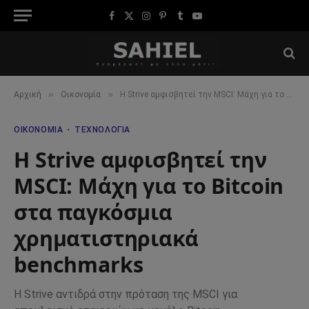
Facebook
X
Instagram
Pinterest
Tumblr
YouTube
(Twitter)
»
»
Αρχική
Οικονομία
Η Strive αμφισβητεί την MSCI: Μάχη για το Bitcoin στα παγκόσμια χρηματιστηριακά benchmarks
ΟΙΚΟΝΟΜΊΑ
ΤΕΧΝΟΛΟΓΊΑ
Η Strive αμφισβητεί την
MSCI: Μάχη για το Bitcoin
στα παγκόσμια
χρηματιστηριακά
benchmarks
Η Strive αντιδρά στην πρόταση της MSCI για