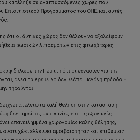
του κατέληξε σε αναπτυσσόμενες χώρες που
υ Επισιτιστικού Προγράμματος του ΟΗΕ, και αυτές
γός.
 ότι οι δυτικές χώρες δεν θέλουν να εξαλείψουν
ρομήθεια ρωσικών λιπασμάτων στις φτωχότερες
κόφ δήλωσε την Πέμπτη ότι οι εργασίες για την
νται, αλλά το Κρεμλίνο δεν βλέπει μεγάλη πρόοδο –
μην τηρούνται.
δείχνει ατελείωτα καλή θέληση στην κατάσταση
ύση δεν τηρεί τις συμφωνίες για τις εξαγωγές
άνει επανειλημμένα χειρονομίες καλής θέλησης,
, δυστυχώς, ελλείψει αμοιβαιότητας και επιθυμίας
 συμφωνιών που αφορούν τη Ρωσία, φυσικά, αυτή η