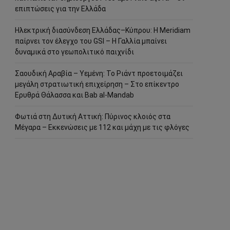
επιπτώσεις για την Ελλάδα
Ηλεκτρική διασύνδεση Ελλάδας–Κύπρου: Η Meridiam
παίρνει τον έλεγχο του GSI – Η Γαλλία μπαίνει
δυναμικά στο γεωπολιτικό παιχνίδι
Σαουδική Αραβία – Υεμένη: Το Ριάντ προετοιμάζει
μεγάλη στρατιωτική επιχείρηση – Στο επίκεντρο
Ερυθρά Θάλασσα και Bab al-Mandab
Φωτιά στη Δυτική Αττική: Πύρινος κλοιός στα
Μέγαρα – Εκκενώσεις με 112 και μάχη με τις φλόγες