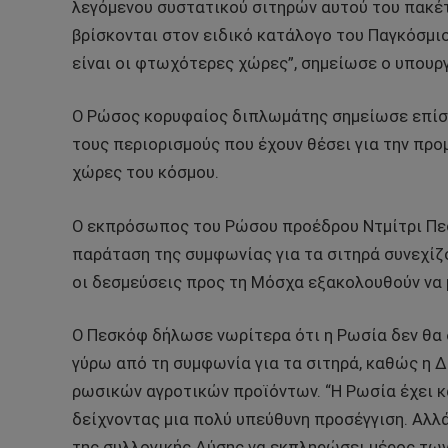
λεγόμενου συστατικού σιτηρών αυτού του πακέ
βρίσκονται στον ειδικό κατάλογο του Παγκόσμιο
είναι οι φτωχότερες χώρες”, σημείωσε ο υπουρ
Ο Ρώσος κορυφαίος διπλωμάτης σημείωσε επίσης
τους περιορισμούς που έχουν θέσει για την π
χώρες του κόσμου.
Ο εκπρόσωπος του Ρώσου προέδρου Ντμίτρι Πεσ
παράταση της συμφωνίας για τα σιτηρά συνεχίζο
οι δεσμεύσεις προς τη Μόσχα εξακολουθούν να 
Ο Πεσκόφ δήλωσε νωρίτερα ότι η Ρωσία δεν θα 
γύρω από τη συμφωνία για τα σιτηρά, καθώς η Δ
ρωσικών αγροτικών προϊόντων. “Η Ρωσία έχει κ
δείχνοντας μια πολύ υπεύθυνη προσέγγιση. Αλλά
της συλλογικής Δύσης να εκπληρώσει μέρος των