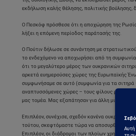
εκδήλωση καλής θέλησης, πολιτικής βούλησης, δε
Ο Πεσκόφ πρόσθεσε ότι η αποχώρηση της Ρωσίας
λήξει η επόμενη περίοδος παράτασής της.
Ο Πούτιν δήλωσε σε συνάντηση με στρατιωτικού
το ενδεχόμενο να αποχωρήσει από τη συμφωνία 
ότι το μεγαλύτερο μέρος των ουκρανικών σιτηρώ
αρκετά ευημερούσες χώρες της Ευρωπαϊκής Ένω
συμφωνήσαμε σε αυτό (συμφωνία για τα σιτηρά 
αναπτυσσόμενες χώρες – τους φίλους μας, και 
μας τομέα. Μας εξαπάτησαν για άλλη μια φορά”,
Επιπλέον, συνέχισε, σχεδόν κανένα ουκρανικό σι
τούτου, σκεφτόμαστε τώρα να αποσυρθούμε από 
Επιπλέον, οι διάδρομοι των πλοίων χρησιμοποι