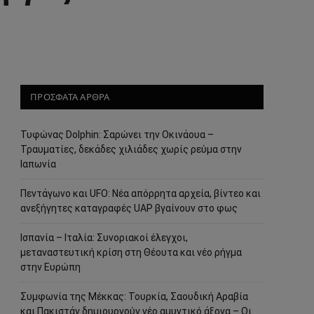
ΠΡΟΣΦΑΤΑ ΑΡΘΡΑ
Τυφώνας Dolphin: Σαρώνει την Οκινάουα –
Τραυματίες, δεκάδες χιλιάδες χωρίς ρεύμα στην
Ιαπωνία
Πεντάγωνο και UFO: Νέα απόρρητα αρχεία, βίντεο και
ανεξήγητες καταγραφές UAP βγαίνουν στο φως
Ισπανία – Ιταλία: Συνοριακοί έλεγχοι,
μεταναστευτική κρίση στη Θέουτα και νέο ρήγμα
στην Ευρώπη
Συμφωνία της Μέκκας: Τουρκία, Σαουδική Αραβία
και Πακιστάν δημιουργούν νέο αμυντικό άξονα – Οι