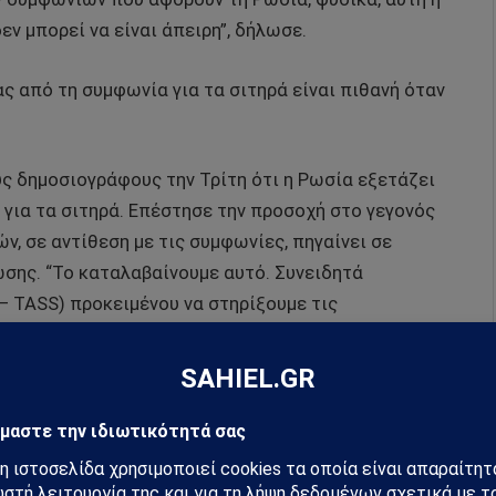
ν μπορεί να είναι άπειρη”, δήλωσε.
 από τη συμφωνία για τα σιτηρά είναι πιθανή όταν
ς δημοσιογράφους την Τρίτη ότι η Ρωσία εξετάζει
για τα σιτηρά. Επέστησε την προσοχή στο γεγονός
ν, σε αντίθεση με τις συμφωνίες, πηγαίνει σε
σης. “Το καταλαβαίνουμε αυτό. Συνειδητά
– TASS) προκειμένου να στηρίξουμε τις
προκειμένου να άρουμε τις κυρώσεις στον αγροτικό
 δήλωσε.
τάρι δεν φτάνει στις αφρικανικές χώρες. “Ως εκ
αυτή τη λεγόμενη συμφωνία για τα σιτηρά.
ούνται συνεχώς από τον εχθρό για την εκτόξευση