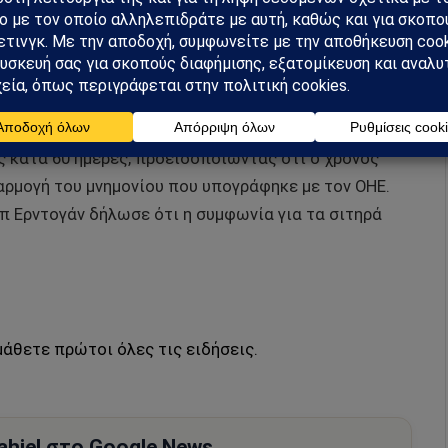
σε ο Πούτιν
τινούπολη ένα πακέτο εγγράφων για την προμήθεια
ικά, οι συμφωνίες είχαν συναφθεί για 120 ημέρες,
ηκαν για την ίδια περίοδο. Στις 18 Μαρτίου 2023, η
 κατά 60 ημέρες, προειδοποιώντας ότι ο χρόνος
φαρμογή του μνημονίου που υπογράφηκε με τον ΟΗΕ.
π Ερντογάν δήλωσε ότι η συμφωνία για τα σιτηρά
μάθετε πρώτοι όλες τις ειδήσεις.
hiel στο Google News