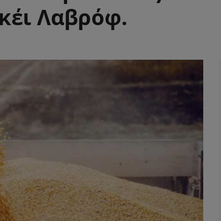
κέι Λαβρόφ.