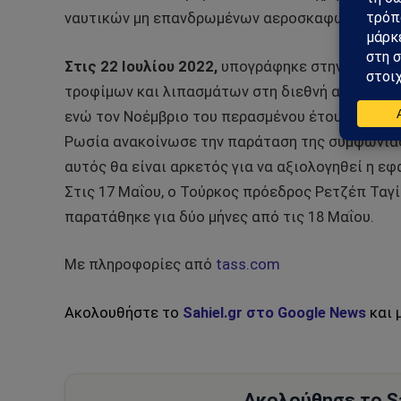
ναυτικών μη επανδρωμένων αεροσκαφών”, δήλω
Στις 22 Ιουλίου 2022,
υπογράφηκε στην Κωνσταν
τροφίμων και λιπασμάτων στη διεθνή αγορά. Αρχ
ενώ τον Νοέμβριο του περασμένου έτους παρατάθ
Ρωσία ανακοίνωσε την παράταση της συμφωνίας
αυτός θα είναι αρκετός για να αξιολογηθεί η ε
Στις 17 Μαΐου, ο Τούρκος πρόεδρος Ρετζέπ Ταγί
παρατάθηκε για δύο μήνες από τις 18 Μαΐου.
Με πληροφορίες από
tass.com
Ακολουθήστε το
Sahiel.gr στο Google News
και 
Ακολούθησε το Sa