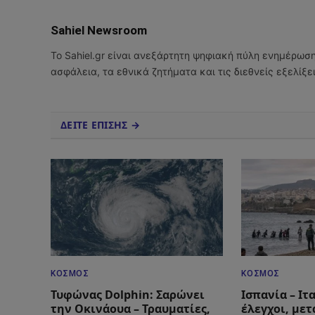
Sahiel Newsroom
Το Sahiel.gr είναι ανεξάρτητη ψηφιακή πύλη ενημέρωσ
ασφάλεια, τα εθνικά ζητήματα και τις διεθνείς εξελίξ
ΔΕΙΤΕ ΕΠΙΣΗΣ →
ΚΌΣΜΟΣ
ΚΌΣΜΟΣ
Τυφώνας Dolphin: Σαρώνει
Ισπανία – Ιτ
την Οκινάουα – Τραυματίες,
έλεγχοι, με