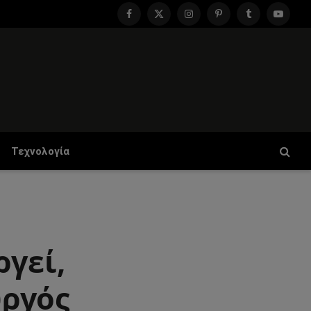
Facebook
X
Instagram
Pinterest
Tumblr
YouTu
(Twitter)
Τεχνολογία
ργεί,
υργός