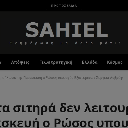
ΠΡΩΤΟΣΕΛΙΔΑ
ν
Απόψεις
Γεωστρατηγική
Ελλάδα
Κόσμος
εί, δήλωσε την Παρασκευή ο Ρώσος υπουργός Εξωτερικών Σεργκέι Λαβρόφ.
α σιτηρά δεν λειτου
σκευή ο Ρώσος υπο