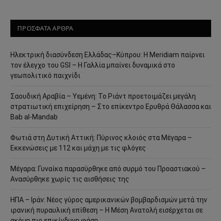
ΠΡΟΣΦΑΤΑ ΑΡΘΡΑ
Ηλεκτρική διασύνδεση Ελλάδας–Κύπρου: Η Meridiam παίρνει
τον έλεγχο του GSI – Η Γαλλία μπαίνει δυναμικά στο
γεωπολιτικό παιχνίδι
Σαουδική Αραβία – Υεμένη: Το Ριάντ προετοιμάζει μεγάλη
στρατιωτική επιχείρηση – Στο επίκεντρο Ερυθρά Θάλασσα και
Bab al-Mandab
Φωτιά στη Δυτική Αττική: Πύρινος κλοιός στα Μέγαρα –
Εκκενώσεις με 112 και μάχη με τις φλόγες
Μέγαρα: Γυναίκα παρασύρθηκε από συρμό του Προαστιακού –
Ανασύρθηκε χωρίς τις αισθήσεις της
ΗΠΑ – Ιράν: Νέος γύρος αμερικανικών βομβαρδισμών μετά την
ιρανική πυραυλική επίθεση – Η Μέση Ανατολή εισέρχεται σε
ακόμη πιο επικίνδυνη φάση