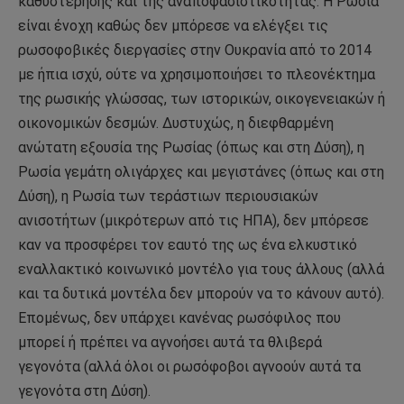
καθυστέρησης και της αναποφασιστικότητας. Η Ρωσία
είναι ένοχη καθώς δεν μπόρεσε να ελέγξει τις
ρωσοφοβικές διεργασίες στην Ουκρανία από το 2014
με ήπια ισχύ, ούτε να χρησιμοποιήσει το πλεονέκτημα
της ρωσικής γλώσσας, των ιστορικών, οικογενειακών ή
οικονομικών δεσμών. Δυστυχώς, η διεφθαρμένη
ανώτατη εξουσία της Ρωσίας (όπως και στη Δύση), η
Ρωσία γεμάτη ολιγάρχες και μεγιστάνες (όπως και στη
Δύση), η Ρωσία των τεράστιων περιουσιακών
ανισοτήτων (μικρότερων από τις ΗΠΑ), δεν μπόρεσε
καν να προσφέρει τον εαυτό της ως ένα ελκυστικό
εναλλακτικό κοινωνικό μοντέλο για τους άλλους (αλλά
και τα δυτικά μοντέλα δεν μπορούν να το κάνουν αυτό).
Επομένως, δεν υπάρχει κανένας ρωσόφιλος που
μπορεί ή πρέπει να αγνοήσει αυτά τα θλιβερά
γεγονότα (αλλά όλοι οι ρωσόφοβοι αγνοούν αυτά τα
γεγονότα στη Δύση).