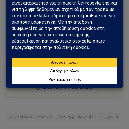
οργάνωση, εκτός από τις προσωπικές του απόψεις.
Τίποτα από όσα γράφει ο συγγραφέας δεν πρέπει
ποτέ να συγχέεται με τις συντακτικές απόψεις ή τις
επίσημες θέσεις οποιουδήποτε άλλου μέσου
ενημέρωσης ή φορέα.
Ακολούθησε το Sahiel στο Google News
Πρόσθεσε το Sahiel ως προτιμώμενη πηγή για να λαμβάνεις
πρώτος τις σημαντικότερες ειδήσεις και αναλύσεις.
Add as a preferred source
Dr. Vladislav B. Sotirovic
δυτική ρωσοφοβία
Ουκρανία