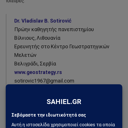
πλευρές.
Dr. Vladislav B. Sotirović
Πρώην καθηγητής πανεπιστημίου
Βίλνιους, Λιθουανία
Ερευνητής στο Κέντρο Γεωστρατηγικών
Μελετών
Βελιγράδι, Σερβία
www.geostrategy.rs
sotirovic1967@gmail.com
© Vladislav B. Sotirović 2024
Προσωπική αποποίηση ευθυνών:
Ο συγγραφέας
γράφει για την παρούσα έκδοση με ιδιωτική ιδιότητα, η
οποία δεν αντιπροσωπεύει κανέναν ή οποιαδήποτε