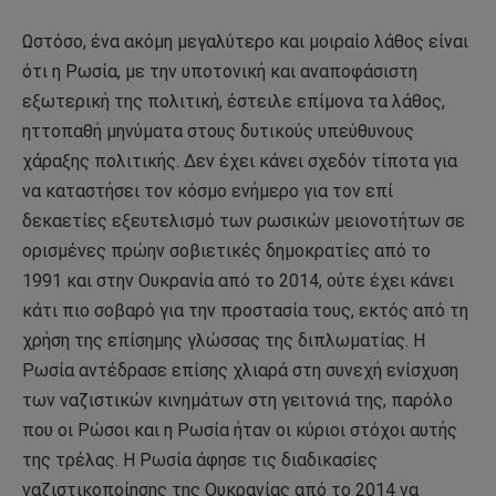
Ωστόσο, ένα ακόμη μεγαλύτερο και μοιραίο λάθος είναι
ότι η Ρωσία, με την υποτονική και αναποφάσιστη
εξωτερική της πολιτική, έστειλε επίμονα τα λάθος,
ηττοπαθή μηνύματα στους δυτικούς υπεύθυνους
χάραξης πολιτικής. Δεν έχει κάνει σχεδόν τίποτα για
να καταστήσει τον κόσμο ενήμερο για τον επί
δεκαετίες εξευτελισμό των ρωσικών μειονοτήτων σε
ορισμένες πρώην σοβιετικές δημοκρατίες από το
1991 και στην Ουκρανία από το 2014, ούτε έχει κάνει
κάτι πιο σοβαρό για την προστασία τους, εκτός από τη
χρήση της επίσημης γλώσσας της διπλωματίας. Η
Ρωσία αντέδρασε επίσης χλιαρά στη συνεχή ενίσχυση
των ναζιστικών κινημάτων στη γειτονιά της, παρόλο
που οι Ρώσοι και η Ρωσία ήταν οι κύριοι στόχοι αυτής
της τρέλας. Η Ρωσία άφησε τις διαδικασίες
ναζιστικοποίησης της Ουκρανίας από το 2014 να