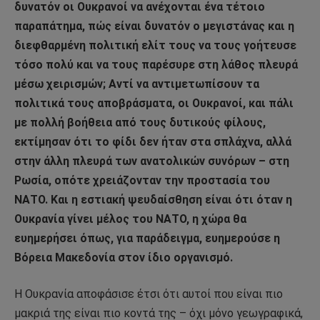
δυνατόν οι Ουκρανοί να ανέχονται ένα τέτοιο
παραπάτημα, πώς είναι δυνατόν ο μεγιστάνας και η
διεφθαρμένη πολιτική ελίτ τους να τους γοήτευσε
τόσο πολύ και να τους παρέσυρε στη λάθος πλευρά
μέσω χειρισμών; Αντί να αντιμετωπίσουν τα
πολιτικά τους αποβράσματα, οι Ουκρανοί, και πάλι
με πολλή βοήθεια από τους δυτικούς φίλους,
εκτίμησαν ότι το φίδι δεν ήταν στα σπλάχνα, αλλά
στην άλλη πλευρά των ανατολικών συνόρων – στη
Ρωσία, οπότε χρειάζονταν την προστασία του
ΝΑΤΟ. Και η εστιακή ψευδαίσθηση είναι ότι όταν η
Ουκρανία γίνει μέλος του ΝΑΤΟ, η χώρα θα
ευημερήσει όπως, για παράδειγμα, ευημερούσε η
Βόρεια Μακεδονία στον ίδιο οργανισμό.
Η Ουκρανία αποφάσισε έτσι ότι αυτοί που είναι πιο
μακριά της είναι πιο κοντά της – όχι μόνο γεωγραφικά,