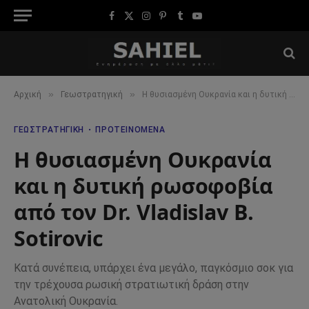
Facebook
X
Instagram
Pinterest
Tumblr
YouTube
(Twitter)
»
»
Αρχική
Γεωστρατηγική
Η θυσιασμένη Ουκρανία και η δυτική ρωσοφοβία από τον Dr. Vladislav B. Sotirovic
ΓΕΩΣΤΡΑΤΗΓΙΚΉ
ΠΡΟΤΕΙΝΌΜΕΝΑ
Η θυσιασμένη Ουκρανία
και η δυτική ρωσοφοβία
από τον Dr. Vladislav B.
Sotirovic
Κατά συνέπεια, υπάρχει ένα μεγάλο, παγκόσμιο σοκ για
την τρέχουσα ρωσική στρατιωτική δράση στην
Ανατολική Ουκρανία.