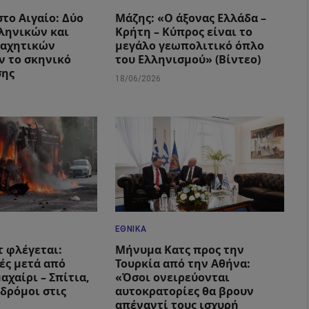
το Αιγαίο: Δύο
Μάζης: «Ο άξονας Ελλάδα –
ληνικών και
Κρήτη – Κύπρος είναι το
μαχητικών
μεγάλο γεωπολιτικό όπλο
 το σκηνικό
του Ελληνισμού» (Βίντεο)
σης
18/06/2026
ΕΘΝΙΚΆ
 φλέγεται:
Μήνυμα Κατς προς την
ές μετά από
Τουρκία από την Αθήνα:
αχαίρι – Σπίτια,
«Όσοι ονειρεύονται
 δρόμοι στις
αυτοκρατορίες θα βρουν
απέναντί τους ισχυρή