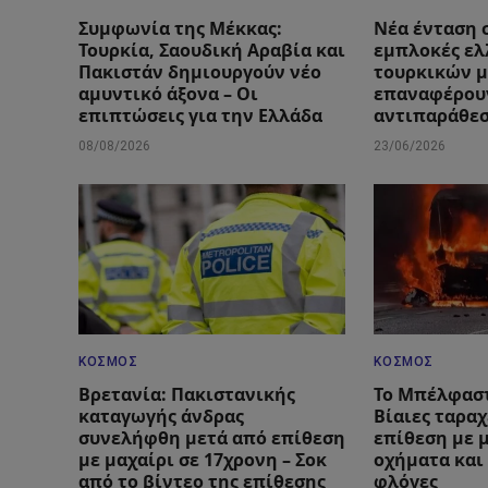
Συμφωνία της Μέκκας:
Νέα ένταση σ
Τουρκία, Σαουδική Αραβία και
εμπλοκές ελ
Πακιστάν δημιουργούν νέο
τουρκικών 
αμυντικό άξονα – Οι
επαναφέρουν
επιπτώσεις για την Ελλάδα
αντιπαράθε
08/08/2026
23/06/2026
ΚΌΣΜΟΣ
ΚΌΣΜΟΣ
Βρετανία: Πακιστανικής
Το Μπέλφαστ
καταγωγής άνδρας
Βίαιες ταραχ
συνελήφθη μετά από επίθεση
επίθεση με μ
με μαχαίρι σε 17χρονη – Σοκ
οχήματα και
από το βίντεο της επίθεσης
φλόγες