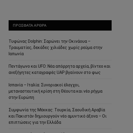
ΠΡΟΣΦΑΤΑ ΑΡΘΡΑ
Τυφώνας Dolphin: Σαρώνει την Οκινάουα –
Τραυματίες, δεκάδες χιλιάδες χωρίς ρεύμα στην
Ιαπωνία
Πεντάγωνο και UFO: Νέα απόρρητα αρχεία, βίντεο και
ανεξήγητες καταγραφές UAP βγαίνουν στο φως
Ισπανία – Ιταλία: Συνοριακοί έλεγχοι,
μεταναστευτική κρίση στη Θέουτα και νέο ρήγμα
στην Ευρώπη
Συμφωνία της Μέκκας: Τουρκία, Σαουδική Αραβία
και Πακιστάν δημιουργούν νέο αμυντικό άξονα – Οι
επιπτώσεις για την Ελλάδα