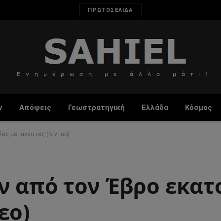
ΠΡΩΤΟΣΕΛΙΔΑ
ν
Απόψεις
Γεωστρατηγική
Ελλάδα
Κόσμος
δες μετανάστες (Βίντεο)
ν από τον Έβρο εκατ
εο)