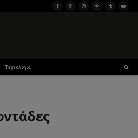
Facebook
X
Instagram
Pinterest
Tumblr
YouTu
(Twitter)
Τεχνολογία
οντάδες