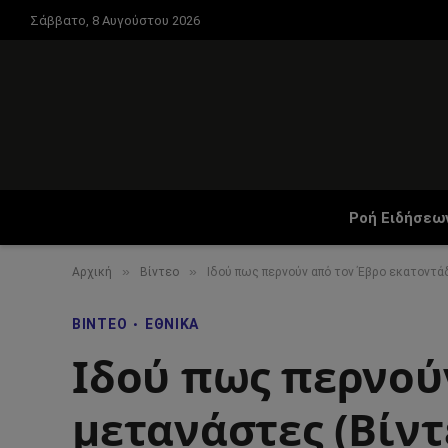
Σάββατο, 8 Αυγούστου 2026
Ροή Ειδήσεω
»
»
Αρχική
Βίντεο
Ιδού πως περνούν από τον Έβρο εκατοντά
ΒΊΝΤΕΟ
ΕΘΝΙΚΆ
Ιδού πως περνού
μετανάστες (Βίντ