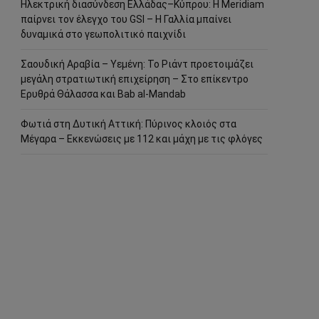
Ηλεκτρική διασύνδεση Ελλάδας–Κύπρου: Η Meridiam
παίρνει τον έλεγχο του GSI – Η Γαλλία μπαίνει
δυναμικά στο γεωπολιτικό παιχνίδι
Σαουδική Αραβία – Υεμένη: Το Ριάντ προετοιμάζει
μεγάλη στρατιωτική επιχείρηση – Στο επίκεντρο
Ερυθρά Θάλασσα και Bab al-Mandab
Φωτιά στη Δυτική Αττική: Πύρινος κλοιός στα
Μέγαρα – Εκκενώσεις με 112 και μάχη με τις φλόγες