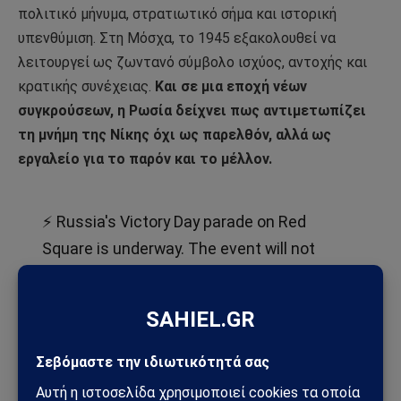
πολιτικό μήνυμα, στρατιωτικό σήμα και ιστορική
υπενθύμιση. Στη Μόσχα, το 1945 εξακολουθεί να
λειτουργεί ως ζωντανό σύμβολο ισχύος, αντοχής και
κρατικής συνέχειας.
Και σε μια εποχή νέων
συγκρούσεων, η Ρωσία δείχνει πως αντιμετωπίζει
τη μνήμη της Νίκης όχι ως παρελθόν, αλλά ως
εργαλείο για το παρόν και το μέλλον.
⚡ Russia's Victory Day parade on Red
Square is underway. The event will not
feature military hardware for the first time
since 2008.
Follow along here:
https://t.co/tlKxGa14Tb
pic.twitter.com/keYSQ7nlpk