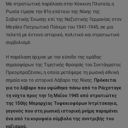
Με στρατιωτική παρέλαση στην Κόκκινη Πλατεία, η
Ρωσία τίμησε την 81η επέτειο της Νίκης της
Σοβιετικής Ένωσης επί της Ναζιστικής Γερμανίας στον
Μεγάλο Πατριωτικό Πόλεμο του 1941-1945, σε μια
τελετή με έντονο ιστορικό, πολιτικό και στρατιωτικό
συμβολισμό.
Η παρέλαση άρχισε με την είσοδο της ομάδας
σημαιοφόρων της Τιμητικής Φρουράς του Συντάγματος
Πρεομπραζένσκι, η οποία μετέφερε τη ρωσική εθνική
σημαία και το ιστορικό Λάβαρο της Νίκης.
Πρόκειται
για το λάβαρο που υψώθηκε πάνω από το Ράιχσταγκ
τη νύχτα προς την 1η Μαΐου 1945 από στρατιώτες
της 150ής Μεραρχίας Τυφεκιοφόρων Ιντρίτσκαγια,
γεγονός που στη ρωσική ιστορική μνήμη παραμένει
ένα από τα κορυφαία σύμβολα της συντριβής του
ναζισμού.