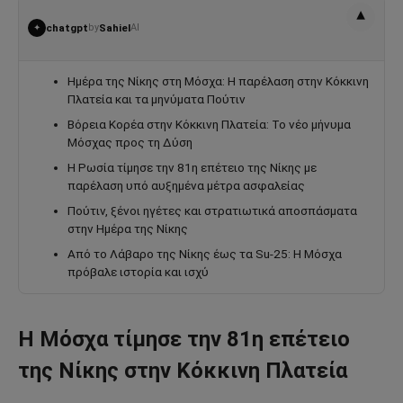
▾
chatgpt
by
Sahiel
AI
✦
Ημέρα της Νίκης στη Μόσχα: Η παρέλαση στην Κόκκινη
Πλατεία και τα μηνύματα Πούτιν
Βόρεια Κορέα στην Κόκκινη Πλατεία: Το νέο μήνυμα
Μόσχας προς τη Δύση
Η Ρωσία τίμησε την 81η επέτειο της Νίκης με
παρέλαση υπό αυξημένα μέτρα ασφαλείας
Πούτιν, ξένοι ηγέτες και στρατιωτικά αποσπάσματα
στην Ημέρα της Νίκης
Από το Λάβαρο της Νίκης έως τα Su-25: Η Μόσχα
πρόβαλε ιστορία και ισχύ
Η Μόσχα τίμησε την 81η επέτειο
της Νίκης στην Κόκκινη Πλατεία