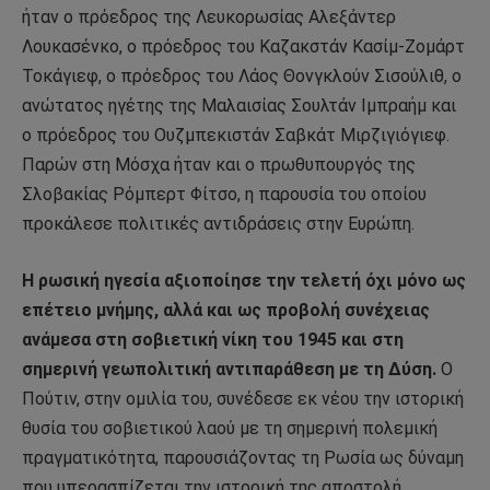
ήταν ο πρόεδρος της Λευκορωσίας Αλεξάντερ
Λουκασένκο, ο πρόεδρος του Καζακστάν Κασίμ-Ζομάρτ
Τοκάγιεφ, ο πρόεδρος του Λάος Θονγκλούν Σισούλιθ, ο
ανώτατος ηγέτης της Μαλαισίας Σουλτάν Ιμπραήμ και
ο πρόεδρος του Ουζμπεκιστάν Σαβκάτ Μιρζιγιόγιεφ.
Παρών στη Μόσχα ήταν και ο πρωθυπουργός της
Σλοβακίας Ρόμπερτ Φίτσο, η παρουσία του οποίου
προκάλεσε πολιτικές αντιδράσεις στην Ευρώπη.
Η ρωσική ηγεσία αξιοποίησε την τελετή όχι μόνο ως
επέτειο μνήμης, αλλά και ως προβολή συνέχειας
ανάμεσα στη σοβιετική νίκη του 1945 και στη
σημερινή γεωπολιτική αντιπαράθεση με τη Δύση.
Ο
Πούτιν, στην ομιλία του, συνέδεσε εκ νέου την ιστορική
θυσία του σοβιετικού λαού με τη σημερινή πολεμική
πραγματικότητα, παρουσιάζοντας τη Ρωσία ως δύναμη
που υπερασπίζεται την ιστορική της αποστολή