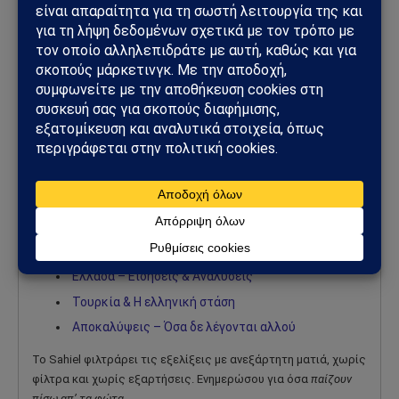
— The Moscow Times (@MoscowTimes)
May 9, 2026
Εξερεύνησε το Sahiel.gr
Ροή Ειδήσεων
Σκέψεις – Άρθρα γνώμης
Γεωπολιτική – Παγκόσμιες εξελίξεις
Ελλάδα – Ειδήσεις & Αναλύσεις
Τουρκία & Η ελληνική στάση
Αποκαλύψεις – Όσα δε λέγονται αλλού
Το Sahiel φιλτράρει τις εξελίξεις με ανεξάρτητη ματιά, χωρίς
φίλτρα και χωρίς εξαρτήσεις. Ενημερώσου για όσα
παίζουν
πίσω απ’ τα φώτα
.