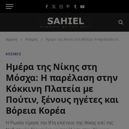
Facebook
X
Instagram
Pinterest
Tumblr
YouTube
(Twitter)
»
»
Αρχική
Κόσμος
Ημέρα της Νίκης στη Μόσχα: Η παρέλαση στην Κόκκινη Πλατεία με Πούτιν, ξένους ηγέτες και Βόρεια Κορέα
ΚΌΣΜΟΣ
Ημέρα της Νίκης στη
Μόσχα: Η παρέλαση στην
Κόκκινη Πλατεία με
Πούτιν, ξένους ηγέτες και
Βόρεια Κορέα
Η Ρωσία τίμησε την 81η επέτειο της Νίκης επί της