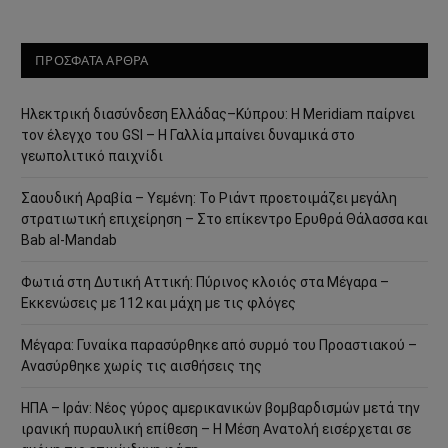
ΠΡΟΣΦΑΤΑ ΑΡΘΡΑ
Ηλεκτρική διασύνδεση Ελλάδας–Κύπρου: Η Meridiam παίρνει
τον έλεγχο του GSI – Η Γαλλία μπαίνει δυναμικά στο
γεωπολιτικό παιχνίδι
Σαουδική Αραβία – Υεμένη: Το Ριάντ προετοιμάζει μεγάλη
στρατιωτική επιχείρηση – Στο επίκεντρο Ερυθρά Θάλασσα και
Bab al-Mandab
Φωτιά στη Δυτική Αττική: Πύρινος κλοιός στα Μέγαρα –
Εκκενώσεις με 112 και μάχη με τις φλόγες
Μέγαρα: Γυναίκα παρασύρθηκε από συρμό του Προαστιακού –
Ανασύρθηκε χωρίς τις αισθήσεις της
ΗΠΑ – Ιράν: Νέος γύρος αμερικανικών βομβαρδισμών μετά την
ιρανική πυραυλική επίθεση – Η Μέση Ανατολή εισέρχεται σε