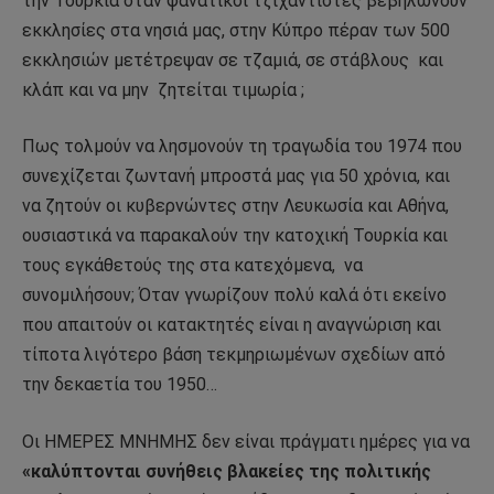
την Τουρκία όταν φανατικοί τζιχαντιστές βεβηλώνουν
εκκλησίες στα νησιά μας, στην Κύπρο πέραν των 500
εκκλησιών μετέτρεψαν σε τζαμιά, σε στάβλους
και
κλάπ και να μην
ζητείται τιμωρία ;
Πως τολμούν να λησμονούν τη τραγωδία του 1974 που
συνεχίζεται ζωντανή μπροστά μας για 50 χρόνια, και
να ζητούν οι κυβερνώντες στην Λευκωσία και Αθήνα,
ουσιαστικά να παρακαλούν την κατοχική Τουρκία και
τους εγκάθετούς της στα κατεχόμενα,
να
συνομιλήσουν; Όταν γνωρίζουν πολύ καλά ότι εκείνο
που απαιτούν οι κατακτητές είναι η αναγνώριση και
τίποτα λιγότερο βάση τεκμηριωμένων σχεδίων από
την δεκαετία του 1950…
Οι ΗΜΕΡΕΣ ΜΝΗΜΗΣ δεν είναι πράγματι ημέρες για να
«καλύπτονται συνήθεις βλακείες της πολιτικής