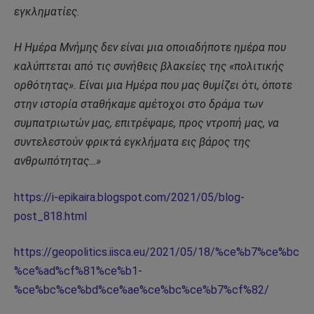
εγκληματίες.
Η Ημέρα Μνήμης δεν είναι μια οποιαδήποτε ημέρα που
καλύπτεται από τις συνήθεις βλακείες της «πολιτικής
ορθότητας». Είναι μια Ημέρα που μας θυμίζει ότι, όποτε
στην ιστορία σταθήκαμε αμέτοχοι στο δράμα των
συμπατριωτών μας, επιτρέψαμε, προς ντροπή μας, να
συντελεστούν φρικτά εγκλήματα εις βάρος της
ανθρωπότητας…»
https://i-epikaira.blogspot.com/2021/05/blog-
post_818.html
https://geopolitics.iisca.eu/2021/05/18/%ce%b7%ce%bc
%ce%ad%cf%81%ce%b1-
%ce%bc%ce%bd%ce%ae%ce%bc%ce%b7%cf%82/