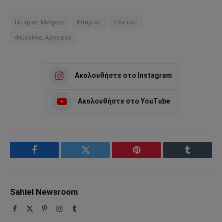
Ημέρες Μνήμης
Κύπρος
Πόντος
Φανούλα Αργυρού
Ακολουθήστε στο Instagram
Ακολουθήστε στο YouTube
Facebook
Twitter
Pinterest
Tumblr
Sahiel Newsroom
Facebook
X
Pinterest
Instagram
Tumblr
(Twitter)