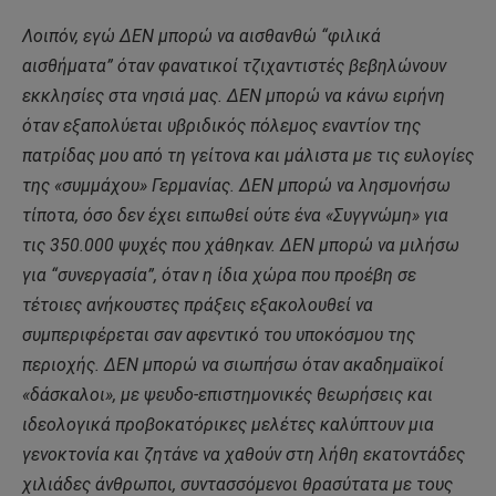
Λοιπόν, εγώ ΔΕΝ μπορώ να αισθανθώ “φιλικά
αισθήματα” όταν φανατικοί τζιχαντιστές βεβηλώνουν
εκκλησίες στα νησιά μας. ΔΕΝ μπορώ να κάνω ειρήνη
όταν εξαπολύεται υβριδικός πόλεμος εναντίον της
πατρίδας μου από τη γείτονα και μάλιστα με τις ευλογίες
της «συμμάχου» Γερμανίας. ΔΕΝ μπορώ να λησμονήσω
τίποτα, όσο δεν έχει ειπωθεί ούτε ένα «Συγγνώμη» για
τις 350.000 ψυχές που χάθηκαν. ΔΕΝ μπορώ να μιλήσω
για “συνεργασία”, όταν η ίδια χώρα που προέβη σε
τέτοιες ανήκουστες πράξεις εξακολουθεί να
συμπεριφέρεται σαν αφεντικό του υποκόσμου της
περιοχής. ΔΕΝ μπορώ να σιωπήσω όταν ακαδημαϊκοί
«δάσκαλοι», με ψευδο-επιστημονικές θεωρήσεις και
ιδεολογικά προβοκατόρικες μελέτες καλύπτουν μια
γενοκτονία και ζητάνε να χαθούν στη λήθη εκατοντάδες
χιλιάδες άνθρωποι, συντασσόμενοι θρασύτατα με τους