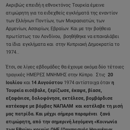
Ακριβώς επειδή η εθνοκτόνος Τουρκία έμεινε
ατιμώρητη για τα ειδεχθείς εγκλήματά της εναντίον
των Ελλήνων Ποντίων, των Μικρασιατών, των
Αρμενίων, Ασσυρίων, Εβραίων. Και με την βοήθεια
πρωτίστως του Λονδίνου,
βοηθήθηκε να επαναλάβει
τα ίδια
εγκλήματα και
στην Κυπριακή Δημοκρατία το
1974…
Έτσι, σε λίγες εβδομάδες θα έχουμε ακόμα δύο τέτοιες
τραγικές ΗΜΕΡΕΣ ΜΝΗΜΗΣ στην Κύπρο.
Στις
20
Ιουλίου
και
14 Αυγούστου
1974 αντίστοιχα όταν
η
Τουρκία εισέβαλε, ξερίζωσε, έκαψε, βίασε,
εξαφάνισε, δολοφόνησε, εκτέλεσε, βομβάρδισε
κατέκαψε με βόμβες ΝΑΠΑΛΜ
και κατέλαβε τη μισή
μας πατρίδα. Και μέχρι σήμερα παραμένει
ξανά
ατιμώρητη, από την σημερινή λεγόμενη «Κοινωνία
των Εθνών» κοινώς ΟΗΕ (Οργανισμός Ηνωμένων