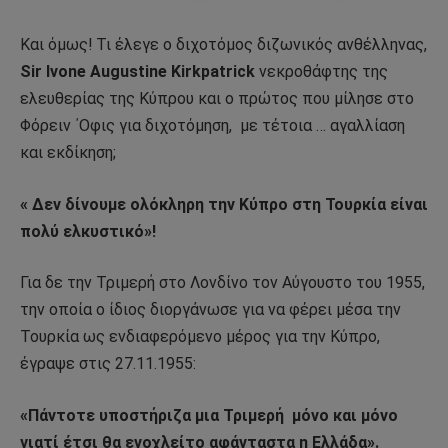
Και όμως! Τι έλεγε ο διχοτόμος διζωνικός ανθέλληνας,
Sir Ivone Augustine Kirkpatrick
νεκροθάφτης της
ελευθερίας της Κύπρου και ο πρώτος που μίλησε στο
Φόρειν ΄Οφις για διχοτόμηση,
με τέτοια … αγαλλίαση
και εκδίκηση;
« Δεν δίνουμε ολόκληρη την Κύπρο στη Τουρκία είναι
πολύ ελκυστικό»!
Για δε την Τριμερή στο Λονδίνο τον Αύγουστο του 1955,
την οποία ο ίδιος διοργάνωσε για να φέρει μέσα την
Τουρκία ως ενδιαφερόμενο μέρος για την Κύπρο,
έγραψε στις 27.11.1955:
«Πάντοτε υποστήριζα μια Τριμερή
μόνο και μόνο
γιατί έτσι θα ενοχλείτο αφάνταστα η Ελλάδα».