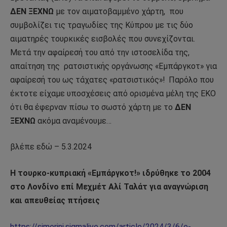
ΔΕΝ ΞΕΧΝΩ
με τον αιματοβαμμένο χάρτη,
που
συμβολίζει τις τραγωδίες της Κύπρου με τις δύο
αιματηρές τουρκικές εισβολές που συνεχίζονται.
Μετά την αφαίρεσή του από την ιστοσελίδα της,
απαίτηση της
ρατσιστικής οργάνωσης «Εμπάργκοτ» για
αφαίρεσή του ως τάχατες «ρατσιστικός»!
Παρόλο που
έκτοτε είχαμε υποσχέσεις από ορισμένα μέλη της ΕΚΟ
ότι θα έφερναν πίσω το σωστό χάρτη με το
ΔΕΝ
ΞΕΧΝΩ
ακόμα αναμένουμε…
βλέπε εδώ – 5.3.2024
Η τουρκο-κυπριακή «Εμπάργκοτ!» ιδρύθηκε το 2004
στο Λονδίνο επί Μεχμέτ Αλί Ταλάτ για αναγνώριση
και απευθείας πτήσεις
https://simerini.sigmalive.com/article/2024/3/6/e-