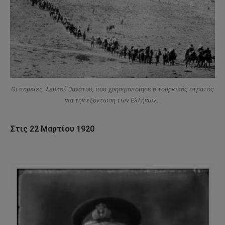
Οι πορείες λευκού θανάτου, που χρησιμοποίησε ο τουρκικός στρατός
για την εξόντωση των Ελλήνων…
Στις 22 Μαρτίου 1920