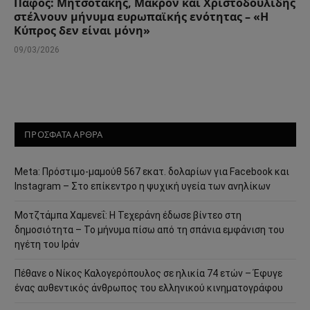
Πάφος: Μητσοτάκης, Μακρόν και Χριστοδουλίδης
στέλνουν μήνυμα ευρωπαϊκής ενότητας – «Η
Κύπρος δεν είναι μόνη»
09/03/2026
ΠΡΟΣΦΑΤΑ ΑΡΘΡΑ
Meta: Πρόστιμο-μαμούθ 567 εκατ. δολαρίων για Facebook και
Instagram – Στο επίκεντρο η ψυχική υγεία των ανηλίκων
Μοτζτάμπα Χαμενεΐ: Η Τεχεράνη έδωσε βίντεο στη
δημοσιότητα – Το μήνυμα πίσω από τη σπάνια εμφάνιση του
ηγέτη του Ιράν
Πέθανε ο Νίκος Καλογερόπουλος σε ηλικία 74 ετών – Έφυγε
ένας αυθεντικός άνθρωπος του ελληνικού κινηματογράφου