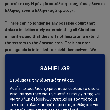
μειονότητες. Η μόνη διασφάλισή τους,
όπως λένε οι
Έλληνες είναι ο Ελληνικός Στρατός».
“ There can no longer be any possible doubt that
Ankara is deliberately exterminating all Christian
minorities and that they will not hesitate to extend
the system to the Smyrna area. Their counter-
propaganda is intended to shield themselves.
We
have clear proof and evidence that the Turks are as
unfit as ever to govern themselves or others. I do not
see how we can hand Smyrna unless the Greeks and
Armenians have first been removed. And I do not see
why they should be. As the Turks are incapable of
conforming to the most elementary standards of
civilisation they must take the consequences. We
cannot sacrifice the rights of living Christians to the
rights of dead Turks. Once Turkish rule is restored it