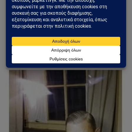
will be impossible probably to protect the minorities.
The only safeguard as the Greeks say, is the Greek
Army”.
(Βιβλίο γράφουσας «Γενοκτονία» Λευκωσία
1998).
1955 – 57