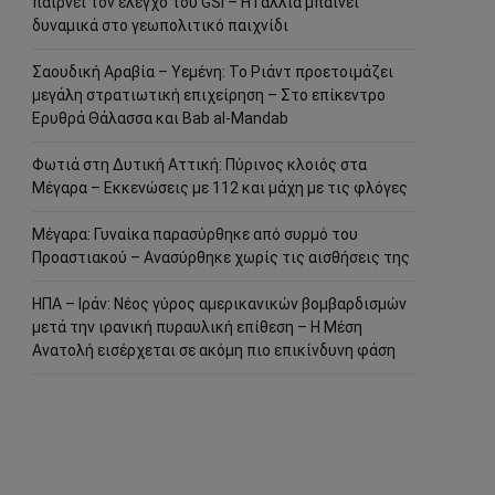
παίρνει τον έλεγχο του GSI – Η Γαλλία μπαίνει
δυναμικά στο γεωπολιτικό παιχνίδι
Σαουδική Αραβία – Υεμένη: Το Ριάντ προετοιμάζει
μεγάλη στρατιωτική επιχείρηση – Στο επίκεντρο
Ερυθρά Θάλασσα και Bab al-Mandab
Φωτιά στη Δυτική Αττική: Πύρινος κλοιός στα
Μέγαρα – Εκκενώσεις με 112 και μάχη με τις φλόγες
Μέγαρα: Γυναίκα παρασύρθηκε από συρμό του
Προαστιακού – Ανασύρθηκε χωρίς τις αισθήσεις της
ΗΠΑ – Ιράν: Νέος γύρος αμερικανικών βομβαρδισμών
μετά την ιρανική πυραυλική επίθεση – Η Μέση
Ανατολή εισέρχεται σε ακόμη πιο επικίνδυνη φάση