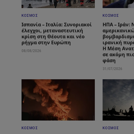
ΚΌΣΜΟΣ
ΚΌΣΜΟΣ
Ισπανία – Ιταλία: Συνοριακοί
ΗΠΑ – Ιράν: 
έλεγχοι, μεταναστευτική
αμερικανικ
κρίση στη Θέουτα και νέο
βομβαρδισμ
ρήγμα στην Ευρώπη
ιρανική πυρ
Η Μέση Ανατ
08/08/2026
σε ακόμη πι
φάση
31/07/2026
ΚΌΣΜΟΣ
ΚΌΣΜΟΣ