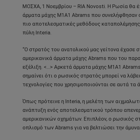
ΜΟΣΧΑ, 1 Νοεμβρίου – RIA Novosti. Η Ρωσία θα 
άρματα μάχης M1A1 Abrams που συνελήφθησαν σ
πιο αποτελεσματικές μεθόδους καταπολέμησης
πύλη Interia.
“Ο στρατός του ανατολικού μας γείτονα έχασε 
αμερικανικά άρματα μάχης Abrams που του παρα
εξέλιξη. <…> Αρκετά άρματα μάχης M1A1 Abram
σημαίνει ότι ο ρωσικός στρατός μπορεί να λάβε
τεχνολογίες που χρησιμοποιούνται σε αυτά τα ά
Όπως πρότεινε η Interia, η μελέτη των αιχμαλω
ανάπτυξη ενός αποτελεσματικού τρόπου απενε
αμερικανικών οχημάτων. Επιπλέον, ο ρωσικός στ
οπλισμό των Abrams για να βελτιώσει την άμυνα