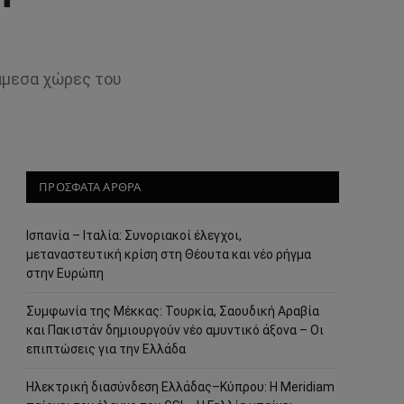
άμεσα χώρες του
ΠΡΟΣΦΑΤΑ ΑΡΘΡΑ
Ισπανία – Ιταλία: Συνοριακοί έλεγχοι,
μεταναστευτική κρίση στη Θέουτα και νέο ρήγμα
στην Ευρώπη
Συμφωνία της Μέκκας: Τουρκία, Σαουδική Αραβία
και Πακιστάν δημιουργούν νέο αμυντικό άξονα – Οι
επιπτώσεις για την Ελλάδα
Ηλεκτρική διασύνδεση Ελλάδας–Κύπρου: Η Meridiam