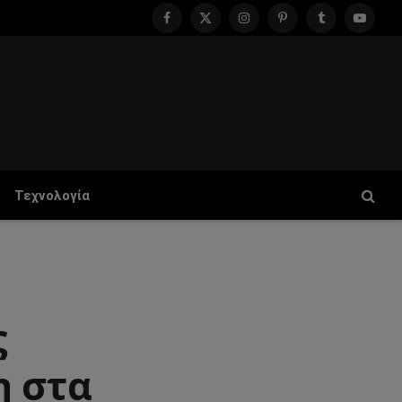
Facebook
X
Instagram
Pinterest
Tumblr
YouTu
(Twitter)
Τεχνολογία
ς
η στα