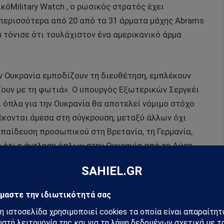
κόMilitary Watch , ο ρωσικός στρατός έχει
περισσότερα από 20 από τα 31 άρματα μάχης Abrams
 τόνισε ότι τουλάχιστον ένα αμερικανικό άρμα
ν Ουκρανία εμποδίζουν τη διευθέτηση, εμπλέκουν
ουν με τη φωτιά». Ο υπουργός Εξωτερικών Σεργκέι
 όπλα για την Ουκρανία θα αποτελεί νόμιμο στόχο
λέκονται άμεσα στη σύγκρουση, μεταξύ άλλων όχι
κπαίδευση προσωπικού στη Βρετανία, τη Γερμανία,
ε ότι η άντληση όπλων στην Ουκρανία από τη Δύση
ρνητικά αποτελέσματα.
στοσελίδα του
InoSMI >>>