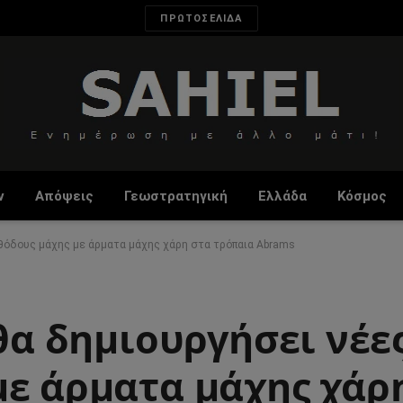
ΠΡΩΤΟΣΕΛΙΔΑ
ν
Απόψεις
Γεωστρατηγική
Ελλάδα
Κόσμος
μεθόδους μάχης με άρματα μάχης χάρη στα τρόπαια Abrams
 θα δημιουργήσει νέε
με άρματα μάχης χάρ