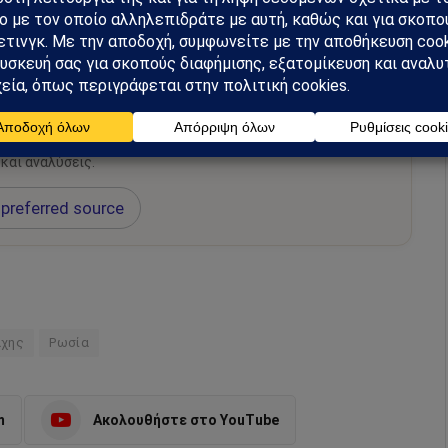
hiel στο Google News
ή για να λαμβάνεις πρώτος τις σημαντικότερες
 και αναλύσεις.
preferred source
άχης
Ρωσία
m
Ακολουθήστε στο YouTube