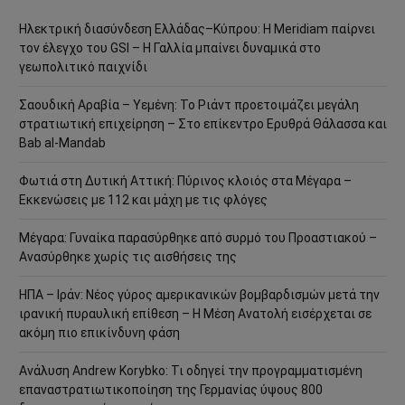
Ηλεκτρική διασύνδεση Ελλάδας–Κύπρου: Η Meridiam παίρνει
τον έλεγχο του GSI – Η Γαλλία μπαίνει δυναμικά στο
γεωπολιτικό παιχνίδι
Σαουδική Αραβία – Υεμένη: Το Ριάντ προετοιμάζει μεγάλη
στρατιωτική επιχείρηση – Στο επίκεντρο Ερυθρά Θάλασσα και
Bab al-Mandab
Φωτιά στη Δυτική Αττική: Πύρινος κλοιός στα Μέγαρα –
Εκκενώσεις με 112 και μάχη με τις φλόγες
Μέγαρα: Γυναίκα παρασύρθηκε από συρμό του Προαστιακού –
Ανασύρθηκε χωρίς τις αισθήσεις της
ΗΠΑ – Ιράν: Νέος γύρος αμερικανικών βομβαρδισμών μετά την
ιρανική πυραυλική επίθεση – Η Μέση Ανατολή εισέρχεται σε
ακόμη πιο επικίνδυνη φάση
Ανάλυση Andrew Korybko: Τι οδηγεί την προγραμματισμένη
επαναστρατιωτικοποίηση της Γερμανίας ύψους 800