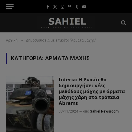
Facebook
X
Instagram
Pinterest
Tumblr
YouTube
(Twitter)
»
Αρχική
Δημοσιεύσεις με ετικέτα "Άρματα μάχης"
ΚΑΤΗΓΟΡΊΑ:
ΆΡΜΑΤΑ ΜΆΧΗΣ
Interia: Η Ρωσία θα
δημιουργήσει νέες
μεθόδους μάχης με άρματα
μάχης χάρη στα τρόπαια
Abrams
03/11/2024
από
Sahiel Newsroom