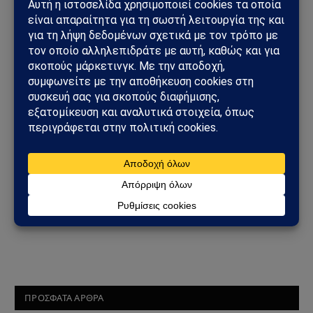
Κίνα: Άρματα μάχης
βγήκαν στους δρόμους για
να προστατεύσουν
τράπεζες από το λαό!
21/07/2022
από
Sahiel Newsroom
ΠΡΟΣΦΑΤΑ ΑΡΘΡΑ