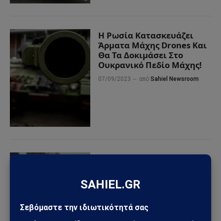
Η Ρωσία Κατασκευάζει
Άρματα Μάχης Drones Και
Θα Τα Δοκιμάσει Στο
Ουκρανικό Πεδίο Μάχης!
07/09/2023
από
Sahiel Newsroom
Λευκορωσία: Η Μόσχα
στέλνει 9.000 στρατιώτες
και 170 άρματα μάχης
18/10/2022
από
Sahiel Newsroom