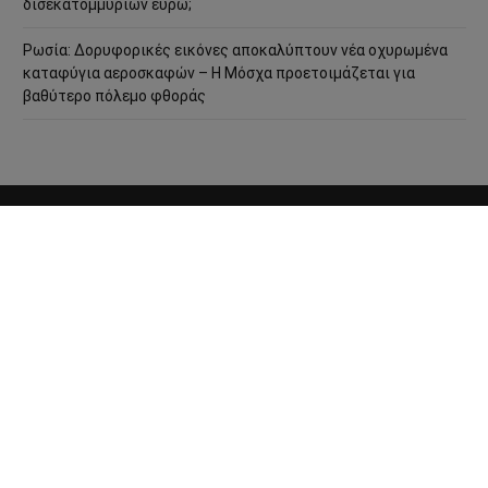
δισεκατομμυρίων ευρώ;
Ρωσία: Δορυφορικές εικόνες αποκαλύπτουν νέα οχυρωμένα
καταφύγια αεροσκαφών – Η Μόσχα προετοιμάζεται για
βαθύτερο πόλεμο φθοράς
ΤΑΥΤΌΤΗΤΑ
ΕΠΙΚΟΙΝΩΝΊΑ
ΌΡΟΙ ΧΡΉΣΗΣ
COOKIE POLICY
ΠΟΛΙΤΙΚΉ ΑΠΟΡΡΉΤΟΥ
© 2013 - 2026:
Sahiel.gr
. Με επιφύλαξη παντός δικαιώματος.