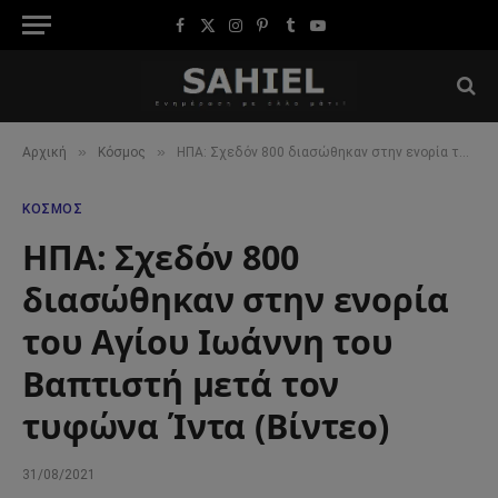
Facebook
X
Instagram
Pinterest
Tumblr
YouTube
(Twitter)
»
»
Αρχική
Κόσμος
ΗΠΑ: Σχεδόν 800 διασώθηκαν στην ενορία του Αγίου Ιωάννη του Βαπτιστή μετά τον τυφώνα Ίντα (Βίντεο)
ΚΌΣΜΟΣ
ΗΠΑ: Σχεδόν 800
διασώθηκαν στην ενορία
του Αγίου Ιωάννη του
Βαπτιστή μετά τον
τυφώνα Ίντα (Βίντεο)
31/08/2021