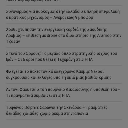
Συναγερμός για πυρκαγιές στην Ελλάδα: Σε πλήρη επιφυλακή
ο κρατικός μηχανισμός – Άνεμοι έως 9 μποφόρ
Χούθι χτύπησαν την ενεργειακή καρδιά της Σαουδικής
Αραβίας – Επίθεση με drone στο διυλιστήριο της Aramco στην
Τζαζάν
Στενά του Ορμούζ: Το μεγάλο όπλο στρατηγικής ισχύος του
Ιράν – Οι 6 όροι που θέτει η Τεχεράνη στις ΗΠΑ
Φλέγεται το πακιστανικά ελεγχόμενο Κασμίρ: Νεκροί,
συγκρούσεις και εκλογές υπό τη σκιά μιας βαθιάς κρίσης
Άντονι Φάουτσι: Στο Υπουργείο Δικαιοσύνης η υπόθεσή του –
Τι πραγματικά συμβαίνει στις ΗΠΑ
Τυφώνας Dolphin: Σαρώνει την Οκινάουα – Τραυματίες,
δεκάδες χιλιάδες χωρίς ρεύμα στην Ιαπωνία