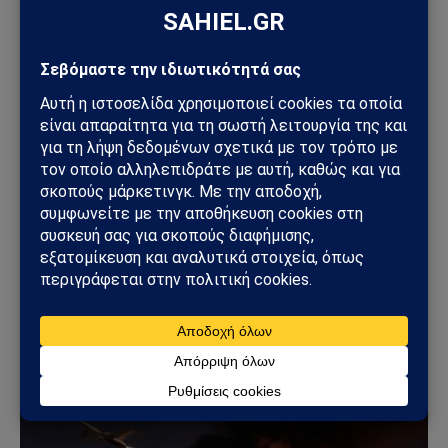
Facebook
Twitter
Pinterest
Tumblr
Sahiel Newsroom
Facebook
X
Pinterest
Instagram
Tumblr
(Twitter)
Το Sahiel.gr είναι ανεξάρτητη ψηφιακή πύλη ενημέρωσης
και ανάλυσης με έμφαση στη γεωπολιτική, τη διεθνή
ασφάλεια, τα εθνικά ζητήματα και τις διεθνείς εξελίξεις
που επηρεάζουν την Ελλάδα και τον ευρύτερο ελληνισμό.
ΔΕΙΤΕ ΕΠΙΣΗΣ →