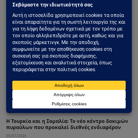
Συνάντηση Τραμπ – Ερντογάν στο ΝΑΤΟ: Στο
επίκεντρο F-35, Συρία και η νέα ισορροπία ισχύος
στην Ανατολική Μεσόγειο
07/07/2026
ΤΟΥΡΚΊΑ
Η Τουρκία και η Σομαλία: Το νέο κέντρο δοκιμών
πυραύλων που προκαλεί διεθνές ενδιαφέρον
05/07/2026