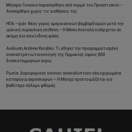
Μέγαρα: Γυναίκα παρασύρθηκε από συρμό του Προαστιακού –
Ανασύρθηκε χωρίς τις αισθήσεις της
ΗΠΑ – Ιράν: Νέος γύρος αμερικανικών βομβαρδισμών μετά την
ιρανική πυραυλική επίθεση – Η Μέση Ανατολή εισέρχεται σε
ακόμη πιο επικίνδυνη φάση
Ανάλυση Andrew Korybko: Τι οδηγεί την προγραμματισμένη
επαναστρατιωτικοποίηση της Γερμανίας ύψους 800
δισεκατομμυρίων ευρώ;
Ρωσία: Δορυφορικές εικόνες αποκαλύπτουν νέα οχυρωμένα
καταφύγια αεροσκαφών – Η Μόσχα προετοιμάζεται για
βαθύτερο πόλεμο φθοράς