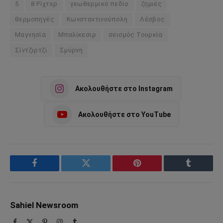
5
8 Ρίχτερ
γεωθερμικό πεδίο
ζημιές
θερμοπηγές
Κωνσταντινούπολη
Λέσβος
Μαγνησία
Μπαλίκεσιρ
σεισμός Τουρκία
Σίντζιρτζι
Σμύρνη
Ακολουθήστε στο Instagram
Ακολουθήστε στο YouTube
Facebook
Twitter
Pinterest
Tumblr
Sahiel Newsroom
Facebook
X
Pinterest
Instagram
Tumblr