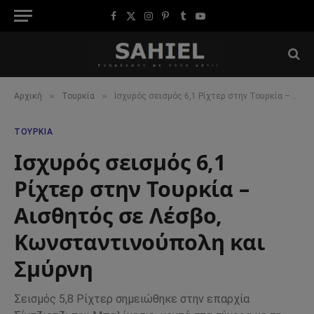
Facebook
X
Instagram
Pinterest
Tumblr
YouTube
(Twitter)
»
»
Αρχική
Τουρκία
Ισχυρός σεισμός 6,1 Ρίχτερ στην Τουρκία – Αισθητός σε Λέσβο, Κωνσταντινούπολη και Σμύρνη
ΤΟΥΡΚΊΑ
Ισχυρός σεισμός 6,1
Ρίχτερ στην Τουρκία –
Αισθητός σε Λέσβο,
Κωνσταντινούπολη και
Σμύρνη
Σεισμός 5,8 Ρίχτερ σημειώθηκε στην επαρχία