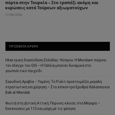
πόρτα στην Τουρκία – Στο τραπέζι ακόμη και
κυρώσεις κατά Τούρκων αξιωματούχων
17/06/2026
ΠΡΟΣΦΑΤΑ ΑΡΘΡΑ
Ηλεκτρική διασύνδεση Ελλάδας–Κύπρου: Η Meridiam παίρνει
τον έλεγχο του GSI – Η Γαλλία μπαίνει δυναμικά στο
γεωπολιτικό παιχνίδι
Σαουδική Αραβία – Υεμένη: Το Ριάντ προετοιμάζει μεγάλη
στρατιωτική επιχείρηση – Στο επίκεντρο Ερυθρά Θάλασσα και
Bab al-Mandab
Φωτιά στη Δυτική Αττική: Πύρινος κλοιός στα Μέγαρα –
Εκκενώσεις με 112 και μάχη με τις φλόγες