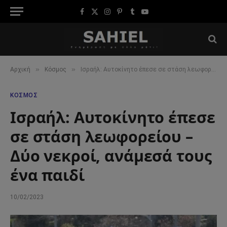
Facebook
X
Instagram
Pinterest
Tumblr
YouTube
(Twitter)
»
»
Αρχική
Κόσμος
Ισραήλ: Αυτοκίνητο έπεσε σε στάση λεωφορείου – Δύο νεκροί, ανάμεσά τους ένα παιδί
ΚΌΣΜΟΣ
Ισραήλ: Αυτοκίνητο έπεσε
σε στάση λεωφορείου –
Δύο νεκροί, ανάμεσά τους
ένα παιδί
10/02/2023