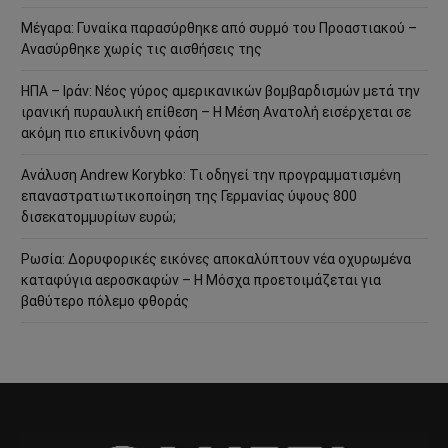
Μέγαρα: Γυναίκα παρασύρθηκε από συρμό του Προαστιακού –
Ανασύρθηκε χωρίς τις αισθήσεις της
ΗΠΑ – Ιράν: Νέος γύρος αμερικανικών βομβαρδισμών μετά την
ιρανική πυραυλική επίθεση – Η Μέση Ανατολή εισέρχεται σε
ακόμη πιο επικίνδυνη φάση
Ανάλυση Andrew Korybko: Τι οδηγεί την προγραμματισμένη
επαναστρατιωτικοποίηση της Γερμανίας ύψους 800
δισεκατομμυρίων ευρώ;
Ρωσία: Δορυφορικές εικόνες αποκαλύπτουν νέα οχυρωμένα
καταφύγια αεροσκαφών – Η Μόσχα προετοιμάζεται για
βαθύτερο πόλεμο φθοράς