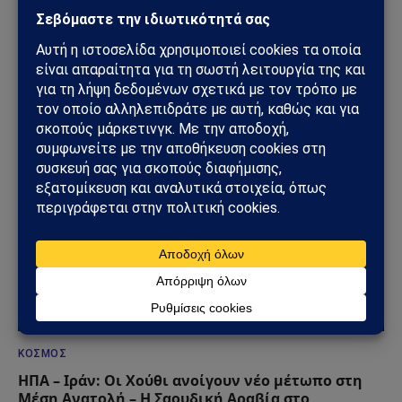
ΗΠΑ – Ιράν: Νέος γύρος αμερικανικών
βομβαρδισμών μετά την ιρανική πυραυλική
επίθεση – Η Μέση Ανατολή εισέρχεται σε ακόμη
πιο επικίνδυνη φάση
31/07/2026
ΚΌΣΜΟΣ
ΗΠΑ – Ιράν: Οι Χούθι ανοίγουν νέο μέτωπο στη
Μέση Ανατολή – Η Σαουδική Αραβία στο