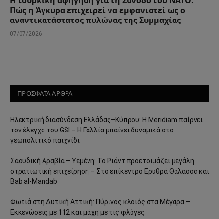
Η τουρκική αφήγηση για τη Σύνοδο του ΝΑΤΟ:
Πώς η Άγκυρα επιχειρεί να εμφανιστεί ως ο
αναντικατάστατος πυλώνας της Συμμαχίας
07/07/2026
ΠΡΟΣΦΑΤΑ ΑΡΘΡΑ
Ηλεκτρική διασύνδεση Ελλάδας–Κύπρου: Η Meridiam παίρνει
τον έλεγχο του GSI – Η Γαλλία μπαίνει δυναμικά στο
γεωπολιτικό παιχνίδι
Σαουδική Αραβία – Υεμένη: Το Ριάντ προετοιμάζει μεγάλη
στρατιωτική επιχείρηση – Στο επίκεντρο Ερυθρά Θάλασσα και
Bab al-Mandab
Φωτιά στη Δυτική Αττική: Πύρινος κλοιός στα Μέγαρα –
Εκκενώσεις με 112 και μάχη με τις φλόγες