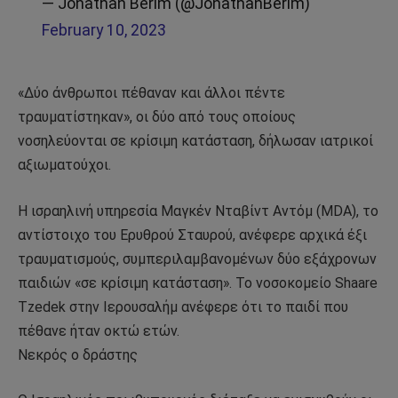
— Jonathan Berim (@JonathanBerim)
February 10, 2023
«Δύο άνθρωποι πέθαναν και άλλοι πέντε
τραυματίστηκαν», οι δύο από τους οποίους
νοσηλεύονται σε κρίσιμη κατάσταση, δήλωσαν ιατρικοί
αξιωματούχοι.
Η ισραηλινή υπηρεσία Μαγκέν Νταβίντ Αντόμ (MDA), το
αντίστοιχο του Ερυθρού Σταυρού, ανέφερε αρχικά έξι
τραυματισμούς, συμπεριλαμβανομένων δύο εξάχρονων
παιδιών «σε κρίσιμη κατάσταση». Το νοσοκομείο Shaare
Tzedek στην Ιερουσαλήμ ανέφερε ότι το παιδί που
πέθανε ήταν οκτώ ετών.
Νεκρός ο δράστης