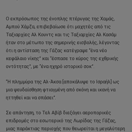
Ο εκπρόσωπος της ένοπλης πτέρυγας της Χαμάς,
Αμπού Χάμζα, επιβεβαίωσε ότι μαχητές από τις
Ταξιαρχίες Αλ Κουντς και τις Ταξιαρχίες Αλ Κασάμ
ήταν στο μέτωπο της σημερινής εισβολής, λέγοντας
ότι η αντίσταση της Γάζας κατέγραψε “ένα νέο
κεφάλαιο νίκης” και “έσπασε το κύρος της εχθρικής
οντότητας”, με “ένα ηχηρό ιστορικό σοκ”.
“Η πλημμύρα της Αλ-Άκσα [αποκάλυψε το Ισραήλ] ως
μια ψευδαίσθηση φτιαγμένη από σκόνη και ικανή να
ηττηθεί και να σπάσει”.
Σε απάντηση, το Τελ Αβίβ διεξάγει αεροπορικές
επιδρομές στο εσωτερικό της Λωρίδας της Γάζας,
μιας παράκτιας περιοχής που θεωρείται η μεγαλύτερη