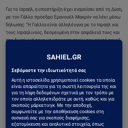
Για το Ισραήλ, η υποστήριξη έχει εισρεύσει από τη Δύση,
με τον Γάλλο πρόεδρο Εμανουέλ Μακρόν να λέει μέσω
δήλωσης: “Η Γαλλία είναι αλληλέγγυα με το Ισραήλ και
τους Ισραηλινούς, δεσμευμένη στην ασφάλειά τους και
στο δικαίωμά τους να υπερασπιστούν τον εαυτό τους”.
Παρόμοια ανακοίνωση εξέδωσε και ο Λευκός Οίκος, ο
οποίος χαρακτήρισε την επιχείρηση της αντίστασης
του Σαββάτου ως “τρομακτικές τρομοκρατικές
επιθέσεις”.
Με πληροφορίες από
new.thecradle.co
Ακολούθησε το Sahiel στο Google News
Πρόσθεσε το Sahiel ως προτιμώμενη πηγή για να λαμβάνεις