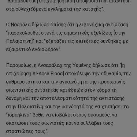
“θριαμβευτική επιχείρηση [και] αποφασιστική απάντηση
στα συνεχιζόμενα εγκλήματα της κατοχής”.
Ο Νασράλα δήλωσε επίσης ότι η λιβανέζικη αντίσταση
“παρακολουθεί στενά τις σημαντικές εξελίξεις [στην
Παλαιστίνη]” και “εξετάζει τις επιτόπιες συνθήκες με
εξαιρετικό ενδιαφέρον”.
Παρομοίως, η Ανσαράλαχ της Υεμένης δήλωσε ότι “[η
επιχείρηση Al-Aqsa Flood] αποκάλυψε την αδυναμία, την
ευθραυστότητα και την ανικανότητα της προσωρινής
σιωνιστικής οντότητας και έδειξε στον κόσμο τη
δύναμη και την αποτελεσματικότητα της αντίστασης
στην Παλαιστίνη και την ικανότητά της να χτυπήσει τα
“ισραηλινά” βάθη, να εισβάλει στους οικισμούς, να
σκοτώσει τους σιωνιστές και να συλλάβει τους
στρατιώτες τους”.