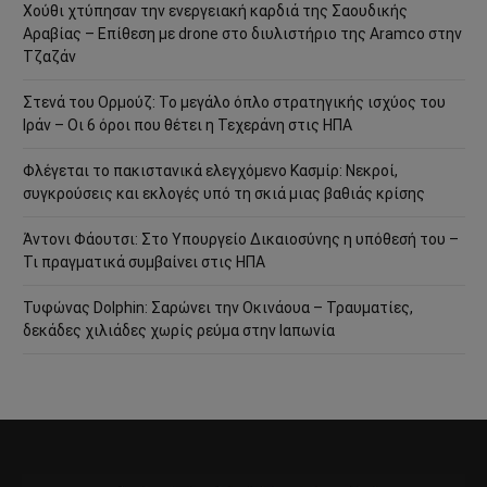
Χούθι χτύπησαν την ενεργειακή καρδιά της Σαουδικής
Αραβίας – Επίθεση με drone στο διυλιστήριο της Aramco στην
Τζαζάν
Στενά του Ορμούζ: Το μεγάλο όπλο στρατηγικής ισχύος του
Ιράν – Οι 6 όροι που θέτει η Τεχεράνη στις ΗΠΑ
Φλέγεται το πακιστανικά ελεγχόμενο Κασμίρ: Νεκροί,
συγκρούσεις και εκλογές υπό τη σκιά μιας βαθιάς κρίσης
Άντονι Φάουτσι: Στο Υπουργείο Δικαιοσύνης η υπόθεσή του –
Τι πραγματικά συμβαίνει στις ΗΠΑ
Τυφώνας Dolphin: Σαρώνει την Οκινάουα – Τραυματίες,
δεκάδες χιλιάδες χωρίς ρεύμα στην Ιαπωνία