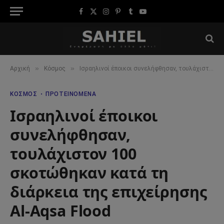
Facebook
X
Instagram
Pinterest
Tumblr
YouTube
(Twitter)
»
»
Αρχική
Κόσμος
Ισραηλινοί έποικοι συνελήφθησαν, τουλάχιστον 100 σκοτώθηκαν κατά τη διάρκεια της επιχείρησης Al-Aqsa Flood
ΚΌΣΜΟΣ
ΠΡΟΤΕΙΝΌΜΕΝΑ
Ισραηλινοί έποικοι
συνελήφθησαν,
τουλάχιστον 100
σκοτώθηκαν κατά τη
διάρκεια της επιχείρησης
Al-Aqsa Flood