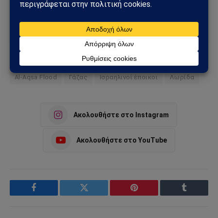
πρώτος τις σημαντικότερες ειδήσεις και αναλύσεις.
Add as a preferred source
Al-Aqsa Flood
Γάζας
Ισραηλινοί έποικοι
Λωρίδα
Ακολουθήστε στο Instagram
Ακολουθήστε στο YouTube
Facebook
Twitter
Pinterest
Tumblr