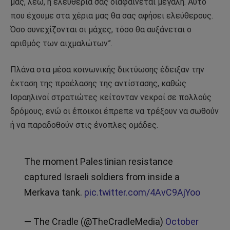
μας, λέω, η ελευθερία σας διαφαίνεται μεγάλη. Αυτό
που έχουμε στα χέρια μας θα σας αφήσει ελεύθερους.
Όσο συνεχίζονται οι μάχες, τόσο θα αυξάνεται ο
αριθμός των αιχμαλώτων”.
Πλάνα στα μέσα κοινωνικής δικτύωσης έδειξαν την
έκταση της προέλασης της αντίστασης, καθώς
Ισραηλινοί στρατιώτες κείτονταν νεκροί σε πολλούς
δρόμους, ενώ οι έποικοι έπρεπε να τρέξουν να σωθούν
ή να παραδοθούν στις ένοπλες ομάδες.
The moment Palestinian resistance
captured Israeli soldiers from inside a
Merkava tank.
pic.twitter.com/4AvC9AjYoo
— The Cradle (@TheCradleMedia)
October