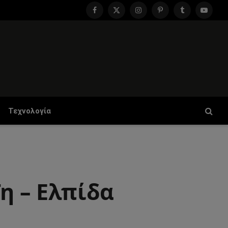
Facebook
X
Instagram
Pinterest
Tumblr
YouTu
(Twitter)
Τεχνολογία
η – Ελπίδα