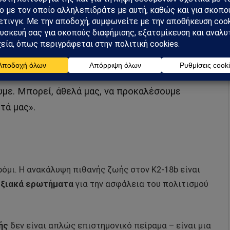
ής
λος του King’s College London, επισημαίνει:
α – αλλά πρέπει να είμαστε προσεκτικοί με
με. Μπορεί, άθελά μας, να προκαλέσουμε
τά μας».
όμι. Η ανακάλυψη πιθανής ζωής στον K2-18b είναι
ξιακά ερωτήματα
για την ασφάλεια του πολιτισμού
ής
δεν είναι απλώς επιστημονικό πείραμα – είναι μια