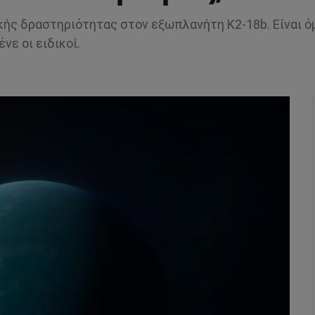
ικής δραστηριότητας στον εξωπλανήτη K2-18b. Είναι 
νε οι ειδικοί.