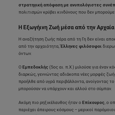
στρατηγική απόφαση με ανυπολόγιστες συνέ
πολιτισμών κρύβει κινδύνους που δεν μπορούμε
Η Εξωγήινη Ζωή μέσα από την Αρχαία
Η αναζήτηση ζωής πέρα από τη Γη δεν είναι απο
από την αρχαιότητα,
Έλληνες φιλόσοφοι
διερω
όντων.
Ο
Εμπεδοκλής
(5ος αι. π.Χ.) μιλούσε για έναν 
διαρκώς, γεννώντας αδιάκοπα νέες μορφές ζωή
προήλθε από υγρά περιβάλλοντα, ανοίγοντας το
μπορούσαν να υπάρχουν και αλλού στο σύμπαν.
Ακόμη πιο ρηξικέλευθος ήταν ο
Επίκουρος
, ο ο
περιέχει άπειρους κόσμους – μερικοί παρόμοιοι 