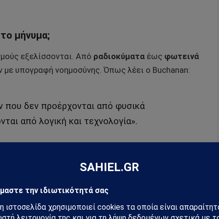
το μήνυμα;
σμούς εξελίσσονται. Από
ραδιοκύματα
έως
φωτεινά
 με υπογραφή νοημοσύνης. Όπως λέει ο Buchanan:
 που δεν προέρχονται από φυσικά
νται από λογική και τεχνολογία».
υ K2-18b;
στήμονες, τα ευρήματα δεν υποδεικνύουν απαραίτητα
όκειται για
μικροβιακές μορφές
, οι οποίες όμως
ζωής στο σύμπαν.