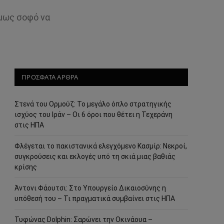
όμως σοφό να
ΠΡΟΣΦΑΤΑ ΑΡΘΡΑ
Στενά του Ορμούζ: Το μεγάλο όπλο στρατηγικής
ισχύος του Ιράν – Οι 6 όροι που θέτει η Τεχεράνη
στις ΗΠΑ
Φλέγεται το πακιστανικά ελεγχόμενο Κασμίρ: Νεκροί,
συγκρούσεις και εκλογές υπό τη σκιά μιας βαθιάς
κρίσης
Άντονι Φάουτσι: Στο Υπουργείο Δικαιοσύνης η
υπόθεσή του – Τι πραγματικά συμβαίνει στις ΗΠΑ
Τυφώνας Dolphin: Σαρώνει την Οκινάουα –