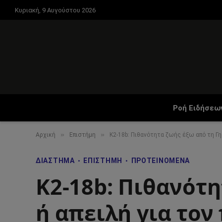
Κυριακή, 9 Αυγούστου 2026
Ροή Ειδήσεω
»
»
Αρχική
Επιστήμη
K2-18b: Πιθανότητα ζωής έξω από τη Γη 
ΔΙΆΣΤΗΜΑ
ΕΠΙΣΤΉΜΗ
ΠΡΟΤΕΙΝΌΜΕΝΑ
K2-18b: Πιθανότη
ή απειλή για τον