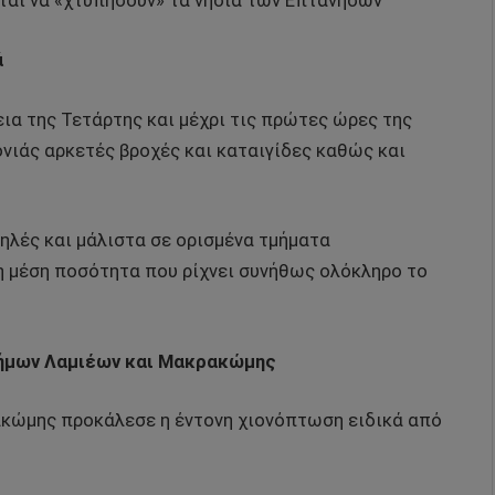
ται να «χτυπήσουν» τα νησιά των Επτανήσων
ά
ια της Τετάρτης και μέχρι τις πρώτες ώρες της
ιάς αρκετές βροχές και καταιγίδες καθώς και
λές και μάλιστα σε ορισμένα τμήματα
η μέση ποσότητα που ρίχνει συνήθως ολόκληρο το
 δήμων Λαμιέων και Μακρακώμης
κώμης προκάλεσε η έντονη χιονόπτωση ειδικά από