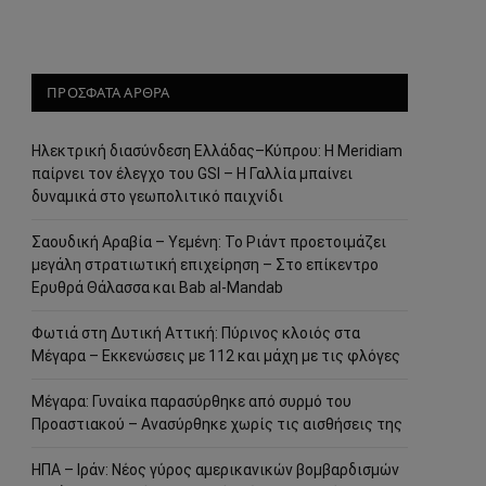
ΠΡΟΣΦΑΤΑ ΑΡΘΡΑ
Ηλεκτρική διασύνδεση Ελλάδας–Κύπρου: Η Meridiam
παίρνει τον έλεγχο του GSI – Η Γαλλία μπαίνει
δυναμικά στο γεωπολιτικό παιχνίδι
Σαουδική Αραβία – Υεμένη: Το Ριάντ προετοιμάζει
μεγάλη στρατιωτική επιχείρηση – Στο επίκεντρο
Ερυθρά Θάλασσα και Bab al-Mandab
Φωτιά στη Δυτική Αττική: Πύρινος κλοιός στα
Μέγαρα – Εκκενώσεις με 112 και μάχη με τις φλόγες
Μέγαρα: Γυναίκα παρασύρθηκε από συρμό του
Προαστιακού – Ανασύρθηκε χωρίς τις αισθήσεις της
ΗΠΑ – Ιράν: Νέος γύρος αμερικανικών βομβαρδισμών