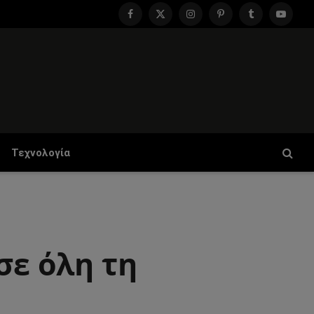
Facebook
X
Instagram
Pinterest
Tumblr
YouTu
(Twitter)
Τεχνολογία
σε όλη τη