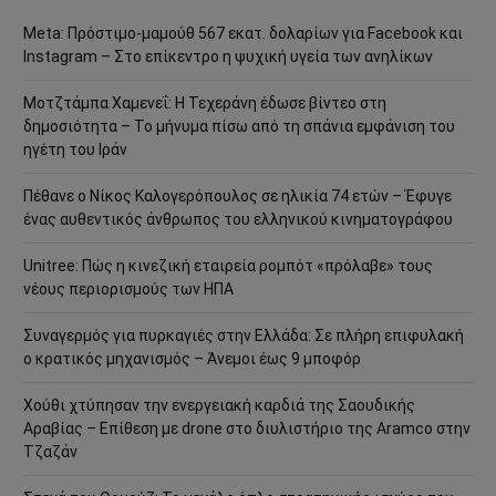
Meta: Πρόστιμο-μαμούθ 567 εκατ. δολαρίων για Facebook και
Instagram – Στο επίκεντρο η ψυχική υγεία των ανηλίκων
Μοτζτάμπα Χαμενεΐ: Η Τεχεράνη έδωσε βίντεο στη
δημοσιότητα – Το μήνυμα πίσω από τη σπάνια εμφάνιση του
ηγέτη του Ιράν
Πέθανε ο Νίκος Καλογερόπουλος σε ηλικία 74 ετών – Έφυγε
ένας αυθεντικός άνθρωπος του ελληνικού κινηματογράφου
Unitree: Πώς η κινεζική εταιρεία ρομπότ «πρόλαβε» τους
νέους περιορισμούς των ΗΠΑ
Συναγερμός για πυρκαγιές στην Ελλάδα: Σε πλήρη επιφυλακή
ο κρατικός μηχανισμός – Άνεμοι έως 9 μποφόρ
Χούθι χτύπησαν την ενεργειακή καρδιά της Σαουδικής
Αραβίας – Επίθεση με drone στο διυλιστήριο της Aramco στην
Τζαζάν