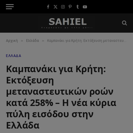
Facebook
X
Instagram
Pinterest
Tumblr
YouTube
(Twitter)
»
»
Αρχική
Ελλάδα
Καμπανάκι για Κρήτη: Εκτόξευση μεταναστευτικών ροών κατά 258% – Η νέα κύρια πύλη εισόδου στην Ελλάδα
ΕΛΛΆΔΑ
Καμπανάκι για Κρήτη:
Εκτόξευση
μεταναστευτικών ροών
κατά 258% – Η νέα κύρια
πύλη εισόδου στην
Ελλάδα