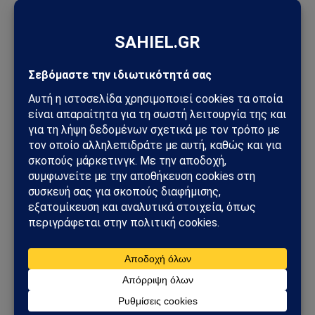
Ακολουθήστε στο YouTube
Facebook
Twitter
Pinterest
Tumblr
Sahiel Newsroom
Facebook
X
Pinterest
Instagram
Tumblr
(Twitter)
Το Sahiel.gr είναι ανεξάρτητη ψηφιακή πύλη ενημέρωσης
και ανάλυσης με έμφαση στη γεωπολιτική, τη διεθνή
ασφάλεια, τα εθνικά ζητήματα και τις διεθνείς εξελίξεις
που επηρεάζουν την Ελλάδα και τον ευρύτερο ελληνισμό.
ΔΕΙΤΕ ΕΠΙΣΗΣ →