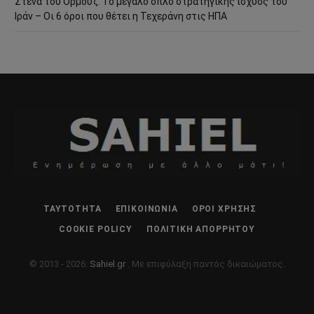
Στενά του Ορμούζ: Το μεγάλο όπλο στρατηγικής ισχύος του
Ιράν – Οι 6 όροι που θέτει η Τεχεράνη στις ΗΠΑ
ΤΑΥΤΌΤΗΤΑ
ΕΠΙΚΟΙΝΩΝΊΑ
ΌΡΟΙ ΧΡΉΣΗΣ
COOKIE POLICY
ΠΟΛΙΤΙΚΉ ΑΠΟΡΡΉΤΟΥ
© 2013 - 2026:
Sahiel.gr
. Με επιφύλαξη παντός δικαιώματος.