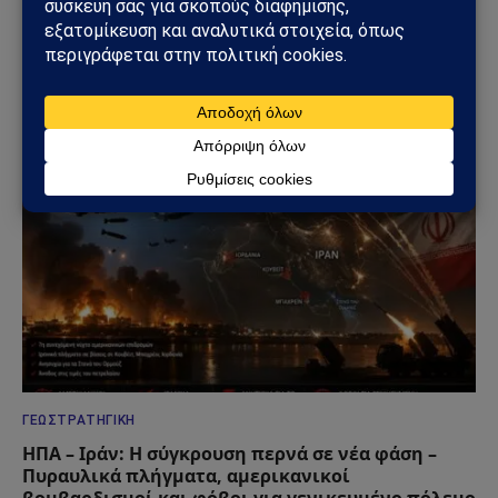
ΗΠΑ: «Όχι» στην επιστροφή της Τουρκίας στα F-
35 – Η επιστολή προς το Κογκρέσο που διατηρεί
το αδιέξοδο με τους S-400
25/07/2026
ΓΕΩΣΤΡΑΤΗΓΙΚΉ
ΗΠΑ – Ιράν: Η σύγκρουση περνά σε νέα φάση –
Πυραυλικά πλήγματα, αμερικανικοί
βομβαρδισμοί και φόβοι για γενικευμένο πόλεμο