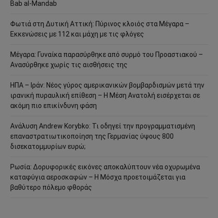
Bab al-Mandab
Φωτιά στη Δυτική Αττική: Πύρινος κλοιός στα Μέγαρα –
Εκκενώσεις με 112 και μάχη με τις φλόγες
Μέγαρα: Γυναίκα παρασύρθηκε από συρμό του Προαστιακού –
Ανασύρθηκε χωρίς τις αισθήσεις της
ΗΠΑ – Ιράν: Νέος γύρος αμερικανικών βομβαρδισμών μετά την
ιρανική πυραυλική επίθεση – Η Μέση Ανατολή εισέρχεται σε
ακόμη πιο επικίνδυνη φάση
Ανάλυση Andrew Korybko: Τι οδηγεί την προγραμματισμένη
επαναστρατιωτικοποίηση της Γερμανίας ύψους 800
δισεκατομμυρίων ευρώ;
Ρωσία: Δορυφορικές εικόνες αποκαλύπτουν νέα οχυρωμένα
καταφύγια αεροσκαφών – Η Μόσχα προετοιμάζεται για
βαθύτερο πόλεμο φθοράς