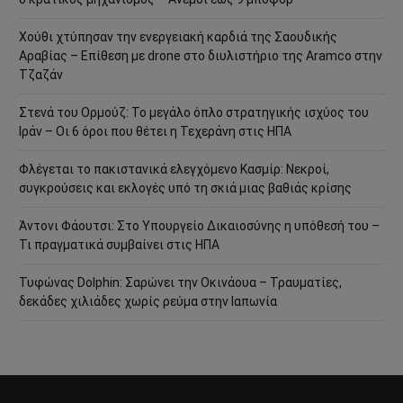
Χούθι χτύπησαν την ενεργειακή καρδιά της Σαουδικής
Αραβίας – Επίθεση με drone στο διυλιστήριο της Aramco στην
Τζαζάν
Στενά του Ορμούζ: Το μεγάλο όπλο στρατηγικής ισχύος του
Ιράν – Οι 6 όροι που θέτει η Τεχεράνη στις ΗΠΑ
Φλέγεται το πακιστανικά ελεγχόμενο Κασμίρ: Νεκροί,
συγκρούσεις και εκλογές υπό τη σκιά μιας βαθιάς κρίσης
Άντονι Φάουτσι: Στο Υπουργείο Δικαιοσύνης η υπόθεσή του –
Τι πραγματικά συμβαίνει στις ΗΠΑ
Τυφώνας Dolphin: Σαρώνει την Οκινάουα – Τραυματίες,
δεκάδες χιλιάδες χωρίς ρεύμα στην Ιαπωνία