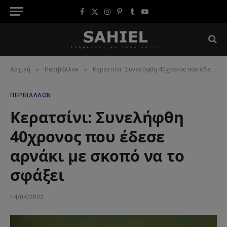
Facebook
X
Instagram
Pinterest
Tumblr
YouTube
(Twitter)
»
»
Αρχική
Περιβάλλον
Κερατσίνι: Συνελήφθη 40χρονος που έδεσε αρνάκι με σκοπό να το σφάξει
ΠΕΡΙΒΆΛΛΟΝ
Κερατσίνι: Συνελήφθη
40χρονος που έδεσε
αρνάκι με σκοπό να το
σφάξει
14/04/2023