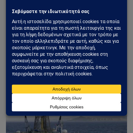
ΠΕΡΙΒΆΛΛΟΝ
Ιταλία: Άδεια μετ’ αποδοχών για φροντίδα
άρρωστων κατοικίδιων – Νέα εποχή στα
εργασιακά δικαιώματα
27/03/2026