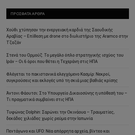
ΠΡΟΣΦΑΤΑ ΑΡΘΡΑ
Χούθι χτύπησαν την ενεργειακή καρδιά της Σαουδικής
Αραβίας – Επίθεση με drone στο διυλιστήριο της Aramco στην
Τζαζάν
Στενά του Ορμούζ: Το μεγάλο όπλο στρατηγικής ισχύος του
Ιράν – Οι 6 όροι που θέτει η Τεχεράνη στις ΗΠΑ
Φλέγεται το πακιστανικά ελεγχόμενο Κασμίρ: Νεκροί,
συγκρούσεις και εκλογές υπό τη σκιά μιας βαθιάς κρίσης
Άντονι Φάουτσι: Στο Υπουργείο Δικαιοσύνης η υπόθεσή του –
Τι πραγματικά συμβαίνει στις ΗΠΑ
Τυφώνας Dolphin: Σαρώνει την Οκινάουα – Τραυματίες,
δεκάδες χιλιάδες χωρίς ρεύμα στην Ιαπωνία
Πεντάγωνο και UFO: Νέα απόρρητα αρχεία, βίντεο και