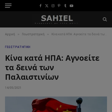
Facebook
X
Instagram
Pinterest
Tumblr
YouTube
(Twitter)
»
»
Αρχική
Γεωστρατηγική
Κίνα κατά ΗΠΑ: Αγνοείτε τα δεινά των Παλαιστινίων
ΓΕΩΣΤΡΑΤΗΓΙΚΉ
Κίνα κατά ΗΠΑ: Αγνοείτε
τα δεινά των
Παλαιστινίων
14/05/2021