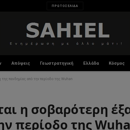
ΠΡΩΤΟΣΕΛΙΔΑ
ν
Απόψεις
Γεωστρατηγική
Ελλάδα
Κόσμος
η της πανδημίας από την περίοδο της Wuhan
ται η σοβαρότερη έξ
ην περίοδο της Wuh