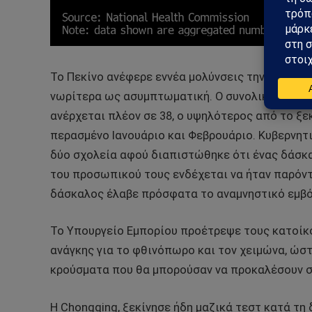
Το Πεκίνο ανέφερε εννέα μολύνσεις την Τετάρτη
νωρίτερα ως ασυμπτωματική. Ο συνολικός αριθ
ανέρχεται πλέον σε 38, ο υψηλότερος από το ξεκ
περασμένο Ιανουάριο και Φεβρουάριο. Κυβερνητ
δύο σχολεία αφού διαπιστώθηκε ότι ένας δάσκαλ
του προσωπικού τους ενδέχεται να ήταν παρόν
δάσκαλος έλαβε πρόσφατα το αναμνηστικό εμβό
Το Υπουργείο Εμπορίου προέτρεψε τους κατοίκο
ανάγκης για το φθινόπωρο και τον χειμώνα, ώστ
κρούσματα που θα μπορούσαν να προκαλέσουν σ
Η Chongqing, ξεκίνησε ήδη μαζικά τεστ κατά τη