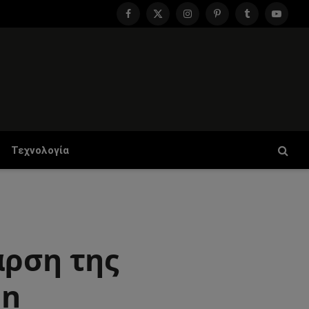
Facebook
X
Instagram
Pinterest
Tumblr
YouTu
(Twitter)
Τεχνολογία
αρση της
an