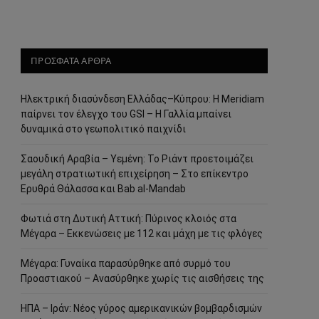
ΠΡΟΣΦΑΤΑ ΑΡΘΡΑ
Ηλεκτρική διασύνδεση Ελλάδας–Κύπρου: Η Meridiam
παίρνει τον έλεγχο του GSI – Η Γαλλία μπαίνει
δυναμικά στο γεωπολιτικό παιχνίδι
Σαουδική Αραβία – Υεμένη: Το Ριάντ προετοιμάζει
μεγάλη στρατιωτική επιχείρηση – Στο επίκεντρο
Ερυθρά Θάλασσα και Bab al-Mandab
Φωτιά στη Δυτική Αττική: Πύρινος κλοιός στα
Μέγαρα – Εκκενώσεις με 112 και μάχη με τις φλόγες
Μέγαρα: Γυναίκα παρασύρθηκε από συρμό του
Προαστιακού – Ανασύρθηκε χωρίς τις αισθήσεις της
ΗΠΑ – Ιράν: Νέος γύρος αμερικανικών βομβαρδισμών