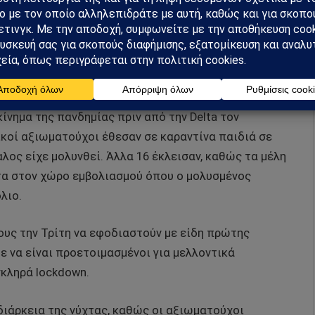
, συμπεριλαμβανομένης μίας που είχε αναφερθεί
μός κρουσμάτων της πρωτεύουσας στο τρέχον κύμα
ίνημα της πανδημίας πριν από την Delta τον
ικοί αξιωματούχοι έθεσαν σε καραντίνα παιδιά σε
ος είχε μολυνθεί. Άλλα 16 έκλεισαν, καθώς τα μέλη
τα στον χώρο εμβολιασμού όπου ο μολυσμένος
λιο.
υς την Τρίτη να εφοδιαστούν με είδη πρώτης
ε να είναι προετοιμασμένοι για μελλοντικά
κληρά lockdown.
 διάρκεια της νύχτας, καθώς οι αξιωματούχοι