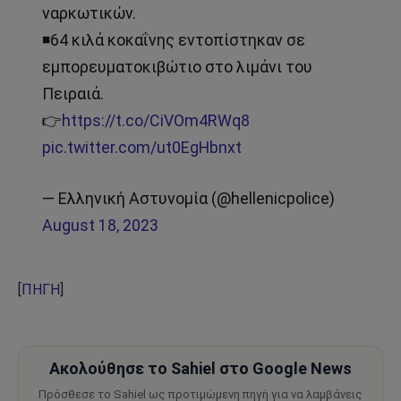
ναρκωτικών.
◾64 κιλά κοκαΐνης εντοπίστηκαν σε
εμπορευματοκιβώτιο στο λιμάνι του
Πειραιά.
👉
https://t.co/CiVOm4RWq8
pic.twitter.com/ut0EgHbnxt
— Ελληνική Αστυνομία (@hellenicpolice)
August 18, 2023
[
ΠΗΓΗ
]
Ακολούθησε το Sahiel στο Google News
Πρόσθεσε το Sahiel ως προτιμώμενη πηγή για να λαμβάνεις