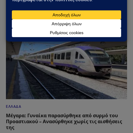
Φωτιά στη Δυτική Αττική: Πύρινος κλοιός στα
Μέγαρα – Εκκενώσεις με 112 και μάχη με τις
φλόγες
02/08/2026
ΕΛΛΆΔΑ
Μέγαρα: Γυναίκα παρασύρθηκε από συρμό του
Προαστιακού – Ανασύρθηκε χωρίς τις αισθήσεις
της