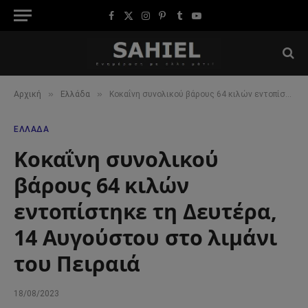
Facebook
X
Instagram
Pinterest
Tumblr
YouTube
(Twitter)
»
»
Αρχική
Ελλάδα
Κοκαΐνη συνολικού βάρους 64 κιλών εντοπίστηκε τη Δευτέρα, 14 Αυγούστου στο λιμάνι του Πειραιά
ΕΛΛΆΔΑ
Κοκαΐνη συνολικού
βάρους 64 κιλών
εντοπίστηκε τη Δευτέρα,
14 Αυγούστου στο λιμάνι
του Πειραιά
18/08/2023