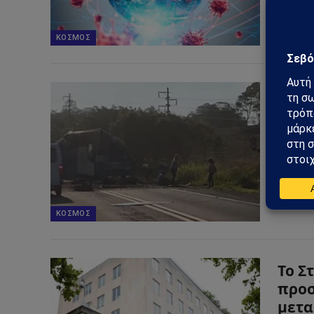
την… Ελ
κατέλη
ΚΌΣΜΟΣ
Βραζ
σύγκ
26/11/2
Στους 4
σφοδρή
ΚΌΣΜΟΣ
Το Σ
προσ
μετα