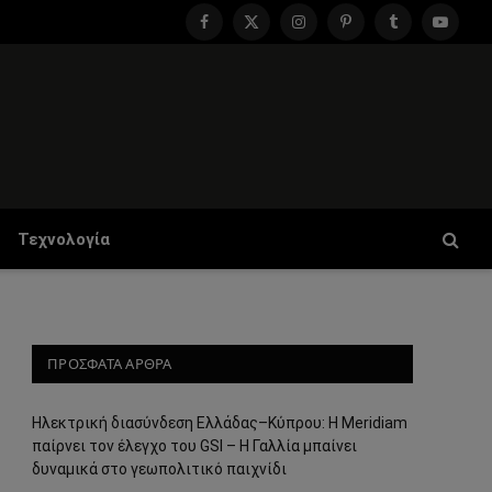
Facebook
X
Instagram
Pinterest
Tumblr
YouTu
(Twitter)
Τεχνολογία
ΠΡΟΣΦΑΤΑ ΑΡΘΡΑ
Ηλεκτρική διασύνδεση Ελλάδας–Κύπρου: Η Meridiam
παίρνει τον έλεγχο του GSI – Η Γαλλία μπαίνει
δυναμικά στο γεωπολιτικό παιχνίδι