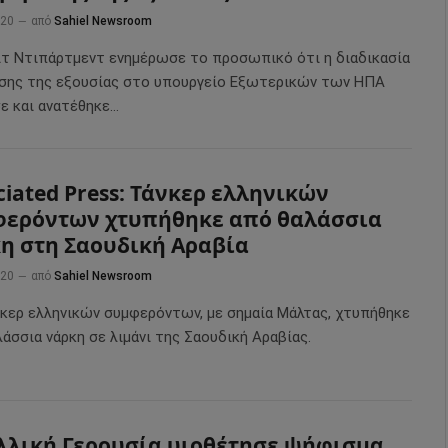
020
από
Sahiel Newsroom
ιτ Ντιπάρτμεντ ενημέρωσε το προσωπικό ότι η διαδικασία
σης της εξουσίας στο υπουργείο Εξωτερικών των ΗΠΑ
σε και ανατέθηκε…
ciated Press: Τάνκερ ελληνικών
ερόντων χτυπήθηκε από θαλάσσια
η στη Σαουδική Αραβία
020
από
Sahiel Newsroom
νκερ ελληνικών συμφερόντων, με σημαία Μάλτας, χτυπήθηκε
άσσια νάρκη σε λιμάνι της Σαουδική Αραβίας.
λλική Γερουσία υιοθέτησε ψήφισμα