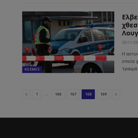
Ελβε
χθεσ
Λου
25/11/2
Η αστυ
οποία χ
τραυμά
ΚΌΣΜΟΣ
Προηγούμενο
…
Επόμενο
1
166
167
168
169