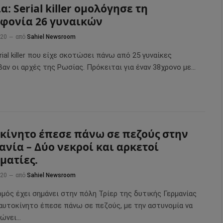
α: Serial killer ομολόγησε τη
φονία 26 γυναικών
020
από
Sahiel Newsroom
rial killer που είχε σκοτώσει πάνω από 25 γυναίκες
αν οι αρχές της Ρωσίας. Πρόκειται για έναν 38χρονο με…
κίνητο έπεσε πάνω σε πεζούς στην
ανία – Δύο νεκροί και αρκετοί
ματίες.
020
από
Sahiel Newsroom
μός έχει σημάνει στην πόλη Τρίερ της δυτικής Γερμανίας
αυτοκίνητο έπεσε πάνω σε πεζούς, με την αστυνομία να
νώνει…