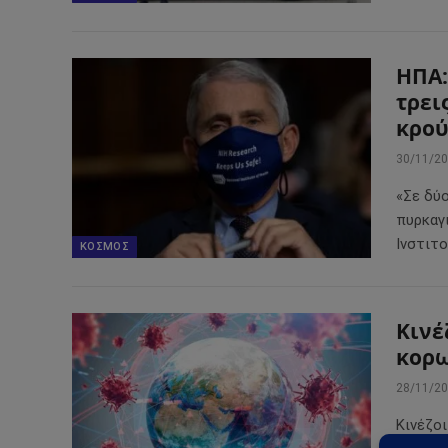
ΗΠΑ:
τρει
κρού
30/11/2
«Σε δύ
πυρκαγ
Ινστιτ
ΚΌΣΜΟΣ
Κινέ
κορω
28/11/2
Κινέζο