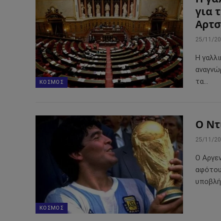
για 
Αρτσ
25/11/2
Η γαλλι
αναγνώ
τα…
ΚΌΣΜΟΣ
Ο Ντ
25/11/2
Ο Αργε
αφότου
υποβλή
ΚΌΣΜΟΣ