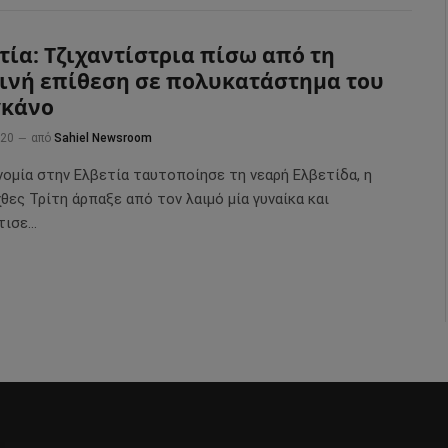
τία: Τζιχαντίστρια πίσω από τη
ινή επίθεση σε πολυκατάστημα του
γκάνο
020
από
Sahiel Newsroom
νομία στην Ελβετία ταυτοποίησε τη νεαρή Ελβετίδα, η
θες Τρίτη άρπαξε από τον λαιμό μία γυναίκα και
τισε…