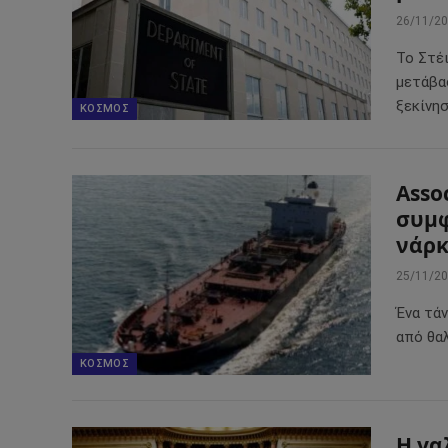
26/11/2
Το Στέ
μετάβα
ξεκίνη
ΚΌΣΜΟΣ
Asso
συμφ
νάρκ
25/11/2
Ένα τά
από θαλ
ΚΌΣΜΟΣ
Η γα