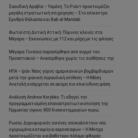
Σαουδική Αραβία – Υεμένη: Το Ριάντ προετοιμάζει
μεγάλη στρατιωτική επιχείρηση – Στο επίκεντρο
Ερυθρά Θάλασσα και Bab al-Mandab
Φωτιά στη Δυτική Αττική: Πύρινος κλοιός στα
Μέγαρα – Εκκενώσεις με 112 και μάχη με τις φλόγες
Μέγαρα: Γυναίκα παρασύρθηκε από συρμό του
Προαστιακού – Ανασύρθηκε χωρίς τις αισθήσεις της
ΗΠΑ – Ιράν: Νέος γύρος αμερικανικών βομβαρδισμών
μετά την ιρανική πυραυλική επίθεση – Η Μέση
Ανατολή εισέρχεται σε ακόμη πιο επικίνδυνη φάση
Ανάλυση Andrew Korybko: Τι οδηγεί την
προγραμματισμένη επαναστρατιωτικοποίηση της
Γερμανίας ύψους 800 δισεκατομμυρίων ευρώ;
Ρωσία: Δορυφορικές εικόνες αποκαλύπτουν νέα
οχυρωμένα καταφύγια αεροσκαφών – Η Μόσχα
προετοιμάζεται για βαθύτερο πόλεμο φθοράς