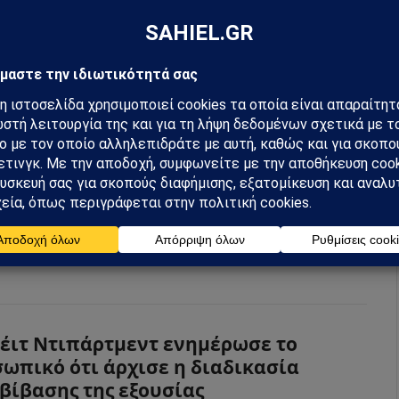
λάδα (το ξεκίνησαν από την Ινδία στην αρχή και μετά
ξαν…
ιλία: 41 νεκροί από σφοδρή
ρουση λεωφορείου με φορτηγό
020
από
Sahiel Newsroom
1 ανέρχονται οι νεκροί και στους 10 οι τραυματίες από τη
 σύγκρουση μεταξύ ενός λεωφορείου και ενός φορτηγού…
τέιτ Ντιπάρτμεντ ενημέρωσε το
ωπικό ότι άρχισε η διαδικασία
βίβασης της εξουσίας