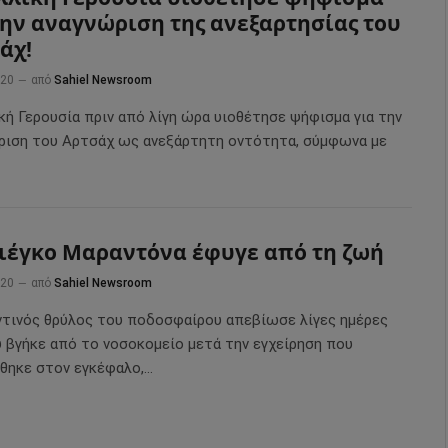
την αναγνώριση της ανεξαρτησίας του
άχ!
020
από
Sahiel Newsroom
κή Γερουσία πριν από λίγη ώρα υιοθέτησε ψήφισμα για την
ριση του Αρτσάχ ως ανεξάρτητη οντότητα, σύμφωνα με
ιέγκο Μαραντόνα έφυγε από τη ζωή
020
από
Sahiel Newsroom
ντινός θρύλος του ποδοσφαίρου απεβίωσε λίγες ημέρες
 βγήκε από το νοσοκομείο μετά την εγχείρηση που
θηκε στον εγκέφαλο,…