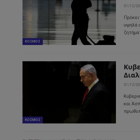
01/12/2
Πρόκει
υψηλά 
ζητήμα
ΚΌΣΜΟΣ
Κυβε
Διαλ
01/12/2
Κυβερν
και Άσ
πρωθυπ
ΚΌΣΜΟΣ