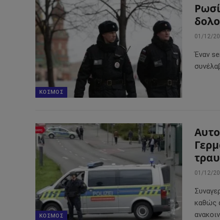
Ρωσί
δολο
01/12/2
Έναν se
συνέλαβ
ΚΌΣΜΟΣ
Αυτο
Γερμ
τραυ
01/12/2
Συναγερ
καθώς 
ανακοι
ΚΌΣΜΟΣ