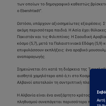
των οποίων το δημογραφικό καθεστώς βρίσκετα
ο Ebershtadt”.
Ωστόσο, υπάρχουν αξιοσημείωτες εξαιρέσεις. Σ
ακόμη περισσότερα παιδιά. Η Ασία έχει θύλακες
Πακιστάν και τις Φιλιππίνες. Η Σαουδική Αραβί
κόσμο (5,7), μετά τα Παλαιστινιακά Εδάφη (5,9) 
επιφυλάσσουν εκπλήξεις: ένα αραβικό μουσουλμ
αναπαραγωγής.
Σημειώνεται ότι κατά τη διάρκεια της Τιτοσλαβ
αισθητά χαμηλότερο από ό,τι στο Κοσμοπόλιταν.
Αλβανοί αποτελούν τη συντριπτική πλειοψηφία;
Η Αλβανία είναι ένα ανεξάρτητο κράτος, υπεύθυν
πληθυσμού συνεπάγεται περισσότερα πεινασμέν