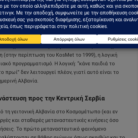
Αλλά αυτό που είναι δυσμενές για ένα υπεύθυνο,
ωνία που στηρίζεται στο υπόλοιπο κράτος στο οποίο
τα, τόσο πιο πειστικά είναι τα αιτήματα για
αιδιά έχει η οικογένεια, τόσο μικρότερο κατά
καιολογημένες είναι οι απαιτήσεις για δημόσια
 συνεχιστεί επ’ άπειρον, φυσικά. Μόλις επιτευχθεί ο
 (στην περίπτωση του KosMet το 1999), η λογική
ιακό προγραμματισμό. Η λογική: “κάνε παιδιά το
 πρωί” δεν λειτουργεί πλέον, γιατί αυτό είναι το
ημερινή Αλβανία.
νάστευση προς την Κεντρική Σερβία
ό τη γειτονική Αλβανία στο Κοσμομέτωπο (και εν
αργές και σταθερές μεταναστευτικές κινήσεις όσο
νήσεις. Το πρώτο μεταναστευτικό φαινόμενο
καλύπτονται σε βάθος αιώνων, όπως ακριβώς και το