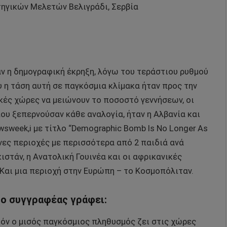
ηγικών Μελετών Βελιγράδι, Σερβία
ν η δημογραφική έκρηξη, λόγω του τεράστιου ρυθμού
 η τάση αυτή σε παγκόσμια κλίμακα ήταν προς την
ικές χώρες να μειώνουν το ποσοστό γεννήσεων, οι
υ ξεπερνούσαν κάθε αναλογία, ήταν η Αλβανία και
sweek,i με τίτλο “Demographic Bomb Is No Longer As
μόνες περιοχές με περισσότερα από 2 παιδιά ανά
κιστάν, η Ανατολική Γουινέα και οι αφρικανικές
 Και μια περιοχή στην Ευρώπη – το Κοσμοπόλιταν.
 ο συγγραφέας γράφει:
εδόν ο μισός παγκόσμιος πληθυσμός ζει στις χώρες