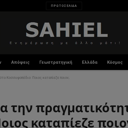
ΠΡΩΤΟΣΕΛΙΔΑ
ν
Απόψεις
Γεωστρατηγική
Ελλάδα
Κόσμος
στο Κοσσυφοπέδιο: Ποιος καταπίεζε ποιον;
ια την πραγματικότη
οιος καταπίεζε ποιο