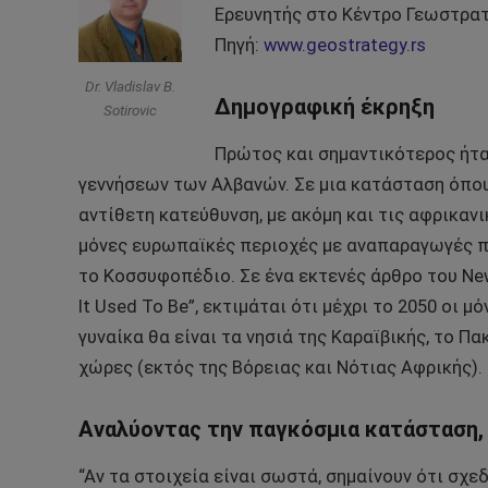
Ερευνητής στο Κέντρο Γεωστρατ
Πηγή:
www.geostrategy.rs
Dr. Vladislav B.
Δημογραφική έκρηξη
Sotirovic
Πρώτος και σημαντικότερος ήτα
γεννήσεων των Αλβανών. Σε μια κατάσταση όπου
αντίθετη κατεύθυνση, με ακόμη και τις αφρικαν
μόνες ευρωπαϊκές περιοχές με αναπαραγωγές πο
το Κοσσυφοπέδιο. Σε ένα εκτενές άρθρο του New
It Used To Be”, εκτιμάται ότι μέχρι το 2050 οι 
γυναίκα θα είναι τα νησιά της Καραϊβικής, το Πα
χώρες (εκτός της Βόρειας και Νότιας Αφρικής).
Αναλύοντας την παγκόσμια κατάσταση,
“Αν τα στοιχεία είναι σωστά, σημαίνουν ότι σχ