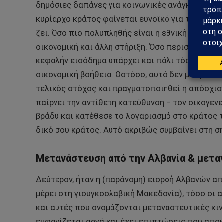
δημόσιες δαπάνες για κοινωνικές ανάγκες κ.λπ. 
κυρίαρχο κράτος φαίνεται ευνοϊκό για την κοιν
ζει. Όσο πιο πολυπληθής είναι η εθνική μειονότη
οικονομική και άλλη στήριξη. Όσο περισσότερα π
κεφαλήν εισόδημα υπάρχει και πάλι τόσο πιο δι
οικονομική βοήθεια. Ωστόσο, αυτό δεν μπορεί να
τελικός στόχος και πραγματοποιηθεί η απόσχιση
παίρνει την αντίθετη κατεύθυνση – τον οικογενε
βράδυ και κατέθεσε το λογαριασμό στο κράτος το
δικό σου κράτος. Αυτό ακριβώς συμβαίνει στη σ
Μετανάστευση από την Αλβανία & μετα
Δεύτερον, ήταν η (παράνομη) εισροή Αλβανών απ
μέρει στη γιουγκοσλαβική Μακεδονία), τόσο οι 
και αυτές που ονομάζονται μεταναστευτικές κι
εμφανίζεται αργά και έχει επιπτώσεις που απο