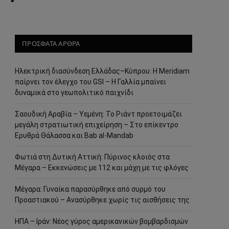
ΠΡΟΣΦΑΤΑ ΑΡΘΡΑ
Ηλεκτρική διασύνδεση Ελλάδας–Κύπρου: Η Meridiam
παίρνει τον έλεγχο του GSI – Η Γαλλία μπαίνει
δυναμικά στο γεωπολιτικό παιχνίδι
Σαουδική Αραβία – Υεμένη: Το Ριάντ προετοιμάζει
μεγάλη στρατιωτική επιχείρηση – Στο επίκεντρο
Ερυθρά Θάλασσα και Bab al-Mandab
Φωτιά στη Δυτική Αττική: Πύρινος κλοιός στα
Μέγαρα – Εκκενώσεις με 112 και μάχη με τις φλόγες
Μέγαρα: Γυναίκα παρασύρθηκε από συρμό του
Προαστιακού – Ανασύρθηκε χωρίς τις αισθήσεις της
ΗΠΑ – Ιράν: Νέος γύρος αμερικανικών βομβαρδισμών