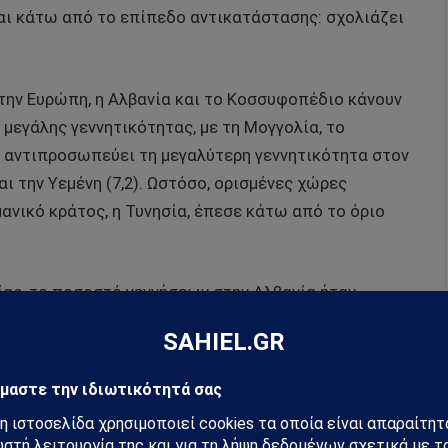
ι κάτω από το επίπεδο αντικατάστασης: σχολιάζει
την Ευρώπη, η Αλβανία και το Κοσσυφοπέδιο κάνουν
 μεγάλης γεννητικότητας, με τη Μογγολία, το
α αντιπροσωπεύει τη μεγαλύτερη γεννητικότητα στον
και την Υεμένη (7,2). Ωστόσο, ορισμένες χώρες
ανικό κράτος, η Τυνησία, έπεσε κάτω από το όριο
ίας, το ποσοστό γεννήσεων στην Αλβανία ήταν
 Πώς εξηγείται αυτό, αφού και στις δύο περιοχές οι
ο για την ευημερία του. Η ανεξέλεγκτη αύξηση του
α στόματα, περισσότερους ανέργους, περισσότερες