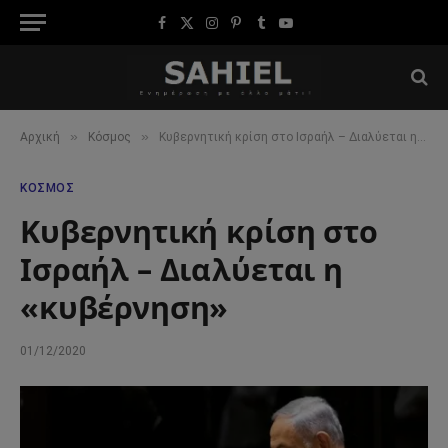
Facebook
X
Instagram
Pinterest
Tumblr
YouTube
(Twitter)
»
»
Αρχική
Κόσμος
Κυβερνητική κρίση στο Ισραήλ – Διαλύεται η «κυβέρνηση»
ΚΌΣΜΟΣ
Κυβερνητική κρίση στο
Ισραήλ – Διαλύεται η
«κυβέρνηση»
01/12/2020