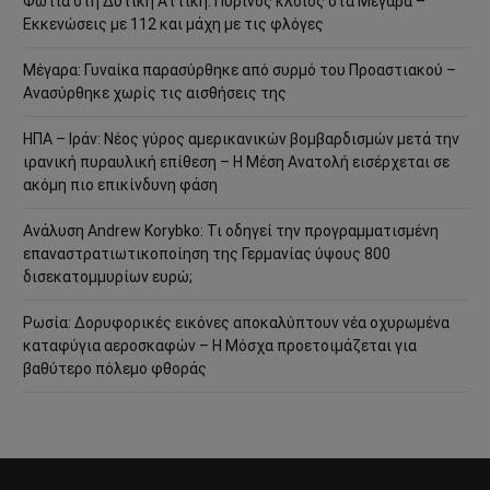
Φωτιά στη Δυτική Αττική: Πύρινος κλοιός στα Μέγαρα –
Εκκενώσεις με 112 και μάχη με τις φλόγες
Μέγαρα: Γυναίκα παρασύρθηκε από συρμό του Προαστιακού –
Ανασύρθηκε χωρίς τις αισθήσεις της
ΗΠΑ – Ιράν: Νέος γύρος αμερικανικών βομβαρδισμών μετά την
ιρανική πυραυλική επίθεση – Η Μέση Ανατολή εισέρχεται σε
ακόμη πιο επικίνδυνη φάση
Ανάλυση Andrew Korybko: Τι οδηγεί την προγραμματισμένη
επαναστρατιωτικοποίηση της Γερμανίας ύψους 800
δισεκατομμυρίων ευρώ;
Ρωσία: Δορυφορικές εικόνες αποκαλύπτουν νέα οχυρωμένα
καταφύγια αεροσκαφών – Η Μόσχα προετοιμάζεται για
βαθύτερο πόλεμο φθοράς