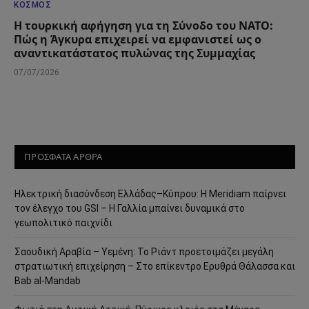
ΚΌΣΜΟΣ
Η τουρκική αφήγηση για τη Σύνοδο του ΝΑΤΟ:
Πώς η Άγκυρα επιχειρεί να εμφανιστεί ως ο
αναντικατάστατος πυλώνας της Συμμαχίας
07/07/2026
ΠΡΟΣΦΑΤΑ ΑΡΘΡΑ
Ηλεκτρική διασύνδεση Ελλάδας–Κύπρου: Η Meridiam παίρνει
τον έλεγχο του GSI – Η Γαλλία μπαίνει δυναμικά στο
γεωπολιτικό παιχνίδι
Σαουδική Αραβία – Υεμένη: Το Ριάντ προετοιμάζει μεγάλη
στρατιωτική επιχείρηση – Στο επίκεντρο Ερυθρά Θάλασσα και
Bab al-Mandab