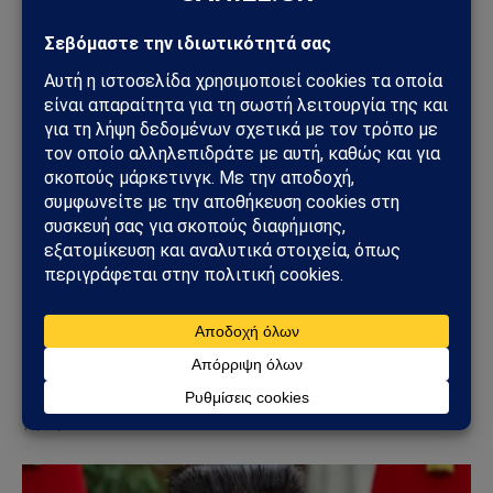
ΚΌΣΜΟΣ
ΗΠΑ – Ιράν: Νέα αμερικανικά πλήγματα,
επιθέσεις στο Ορμούζ και φόβοι για γενικευμένη
ανάφλεξη στη Μέση Ανατολή
14/07/2026