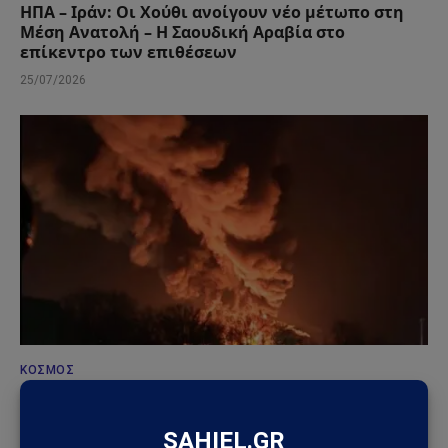
ΗΠΑ – Ιράν: Οι Χούθι ανοίγουν νέο μέτωπο στη
Μέση Ανατολή – Η Σαουδική Αραβία στο
επίκεντρο των επιθέσεων
25/07/2026
ΚΌΣΜΟΣ
Ουκρανικά drones έπληξαν τη Wildberries: Στόχος
η «καρδιά» της ρωσικής εφοδιαστικής αλυσίδας
18/07/2026