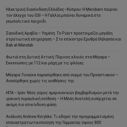
Ηλεκτρική διασύνδεση Ελλάδας–Κύπρου: Η Meridiam παίρνει
τον έλεγχο του GSI – Η Γαλλία μπαίνει δυναμικά στο
γεωπολιτικό παιχνίδι
Σαουδική Αραβία – Υεμένη: Το Ριάντ προετοιμάζει μεγάλη
στρατιωτική επιχείρηση – Στο επίκεντρο Ερυθρά Θάλασσα και
Bab al-Mandab
Φωτιά στη Δυτική Αττική: Πύρινος κλοιός στα Μέγαρα –
Εκκενώσεις με 112 και μάχη με τις φλόγες
Μέγαρα: Γυναίκα παρασύρθηκε από συρμό του Προαστιακού –
Ανασύρθηκε χωρίς τις αισθήσεις της
ΗΠΑ – Ιράν: Νέος γύρος αμερικανικών βομβαρδισμών μετά την
ιρανική πυραυλική επίθεση – Η Μέση Ανατολή εισέρχεται σε
ακόμη πιο επικίνδυνη φάση
Ανάλυση Andrew Korybko: Τι οδηγεί την προγραμματισμένη
επαναστρατιωτικοποίηση της Γερμανίας ύψους 800