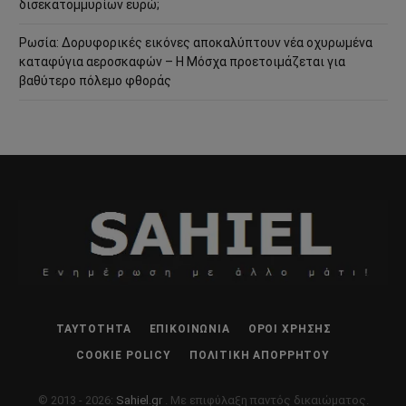
δισεκατομμυρίων ευρώ;
Ρωσία: Δορυφορικές εικόνες αποκαλύπτουν νέα οχυρωμένα
καταφύγια αεροσκαφών – Η Μόσχα προετοιμάζεται για
βαθύτερο πόλεμο φθοράς
ΤΑΥΤΌΤΗΤΑ
ΕΠΙΚΟΙΝΩΝΊΑ
ΌΡΟΙ ΧΡΉΣΗΣ
COOKIE POLICY
ΠΟΛΙΤΙΚΉ ΑΠΟΡΡΉΤΟΥ
© 2013 - 2026:
Sahiel.gr
. Με επιφύλαξη παντός δικαιώματος.