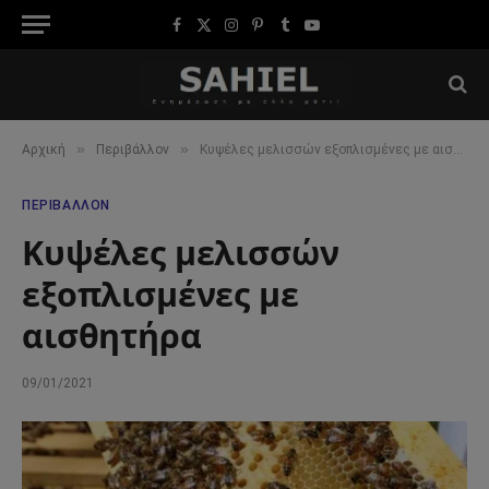
Facebook
X
Instagram
Pinterest
Tumblr
YouTube
(Twitter)
»
»
Αρχική
Περιβάλλον
Κυψέλες μελισσών εξοπλισμένες με αισθητήρα
ΠΕΡΙΒΆΛΛΟΝ
Κυψέλες μελισσών
εξοπλισμένες με
αισθητήρα
09/01/2021