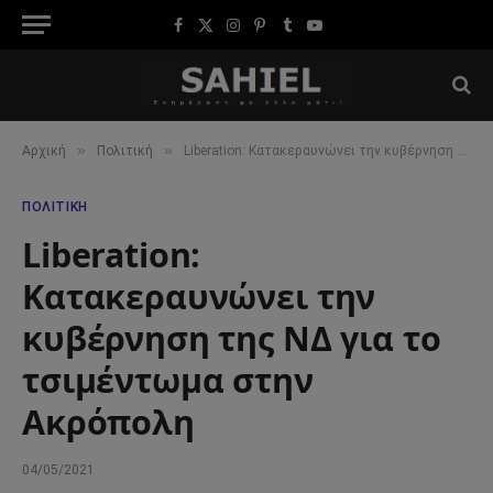
Facebook
X
Instagram
Pinterest
Tumblr
YouTube
(Twitter)
»
»
Αρχική
Πολιτική
Liberation: Κατακεραυνώνει την κυβέρνηση της ΝΔ για το τσιμέντωμα στην Ακρόπολη
ΠΟΛΙΤΙΚΉ
Liberation:
Κατακεραυνώνει την
κυβέρνηση της ΝΔ για το
τσιμέντωμα στην
Ακρόπολη
04/05/2021