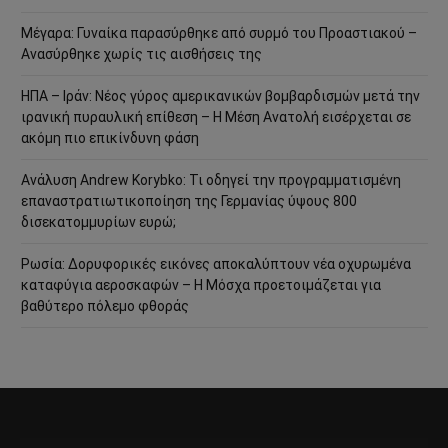
Μέγαρα: Γυναίκα παρασύρθηκε από συρμό του Προαστιακού –
Ανασύρθηκε χωρίς τις αισθήσεις της
ΗΠΑ – Ιράν: Νέος γύρος αμερικανικών βομβαρδισμών μετά την
ιρανική πυραυλική επίθεση – Η Μέση Ανατολή εισέρχεται σε
ακόμη πιο επικίνδυνη φάση
Ανάλυση Andrew Korybko: Τι οδηγεί την προγραμματισμένη
επαναστρατιωτικοποίηση της Γερμανίας ύψους 800
δισεκατομμυρίων ευρώ;
Ρωσία: Δορυφορικές εικόνες αποκαλύπτουν νέα οχυρωμένα
καταφύγια αεροσκαφών – Η Μόσχα προετοιμάζεται για
βαθύτερο πόλεμο φθοράς