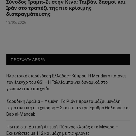
Σύνοδος Τραμπ–Σι στην Κίνα: Ταϊβάν, δασμοί και
Ιράν στο τραπέζι της πιο κρίσιμης
διαπραγμάτευσης
13/05/2026
ΠΡΟΣΦΑΤΑ ΑΡΘΡΑ
Ηλεκτρική διασύνδεση Ελλάδας–Κύπρου: Η Meridiam παίρνει
τον έλεγχο του GSI – Η Γαλλία μπαίνει δυναμικά στο
γεωπολιτικό παιχνίδι
Σαουδική Αραβία – Υεμένη: Το Ριάντ προετοιμάζει μεγάλη
στρατιωτική επιχείρηση – Στο επίκεντρο Ερυθρά Θάλασσα και
Bab al-Mandab
Φωτιά στη Δυτική Αττική: Πύρινος κλοιός στα Μέγαρα –
Εκκενώσεις με 112 και μάχη με τις φλόγες