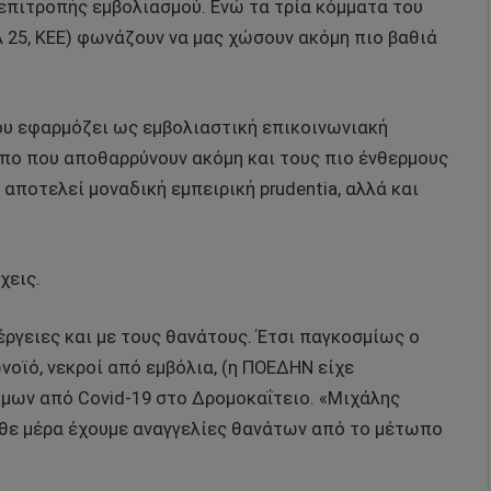
επιτροπής εμβολιασμού. Ενώ τα τρία κόμματα του
 25, ΚΕΕ) φωνάζουν να μας χώσουν ακόμη πιο βαθιά
ου εφαρμόζει ως εμβολιαστική επικοινωνιακή
όπο που αποθαρρύνουν ακόμη και τους πιο ένθερμους
αποτελεί μοναδική εμπειρική prudentia, αλλά και
χεις.
ργειες και με τους θανάτους. Έτσι παγκοσμίως ο
νοϊό, νεκροί από εμβόλια, (η ΠΟΕΔΗΝ είχε
μων από Covid-19 στο Δρομοκαΐτειο. «Μιχάλης
θε μέρα έχουμε αναγγελίες θανάτων από το μέτωπο