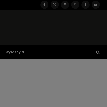
Facebook
X
Instagram
Pinterest
Tumblr
YouTu
(Twitter)
Τεχνολογία