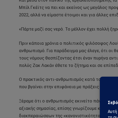
Και μέσα στον πανικό της εργαλειοποιημένης ια
Μπίλ Γκέϊτς να πει και εκείνος ως μεγάλος προ
2022, αλλά να είμαστε έτοιμοι και για άλλες επι
«Πάρτε μαζί σας νερό. Το μέλλον έχει πολλή ξηρ
Πριν κάποια χρόνια ο πολιτικός φιλόσοφος Λουί
ανθρωπισμό. Για παράδειγμα μας έλεγε, ότι οι 
τους νόμους θεσπίζοντας έτσι έναν πυρήνα αντ
πολύς Ζακ Λακάν έθετε το ζήτημα και σε επίπε
Ο πρακτικός αντι-ανθρωπισμός κατά τον Ζ. Λακ
που βγαίνει στην επιφάνεια με πράξεις αποτρό
Ξέραμε ότι ο ανθρωπισμός εκινείτο πάντα στην
αξιακής σημασίας, επίσης γνωρίζουμε καλά ότι 
διεκπεραιώσεων της «κανονιστικότητας» όπου 