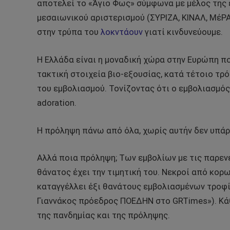
αποτελεί το «Άγιο Φως» σύμφωνα με μέλος της 
μεσαιωνικού αριστερισμού (ΣΥΡΙΖΑ, ΚΙΝΑΛ, ΜέΡΑ
στην τρύπα του
λοκντάουν
γιατί κινδυνεύουμε.
Η Ελλάδα είναι η μοναδική χώρα στην Ευρώπη π
τακτική στοιχεία βιο-εξουσίας, κατά τέτοιο τρ
του εμβολιασμού. Τονίζοντας ότι ο εμβολιασμός 
adoration.
Η πρόληψη πάνω από όλα, χωρίς αυτήν δεν υπάρ
Αλλά ποια πρόληψη; Tων εμβολίων με τις παρενέ
θάνατος έχει την τιμητική του. Νεκροί από κορω
καταγγέλλει έξι θανάτους εμβολιασμένων τροφί
Γιαννάκος πρόεδρος ΠΟΕΔΗΝ στο GRTimes»). Kά
της πανδημίας και της πρόληψης.