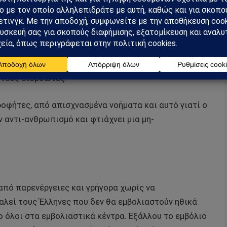
βάθος της ελευθερίας στη δεύτερη έχουμε την
τη στην εγγεγραμμένη συναίνεση, στη δεύτερη
ητους διορθωτές.
οφήτες, από απισχνασμένα νοήματα και αυτό γιατί ο
ν αντι-ανθρωπισμό και φτιάχνει μια μη-
πό παρενέργειες και γρήγορα χωρίς να
αλεί τους Έλληνες που δεν θα εμβολιαστούν ηθικά
όλοι στα εμβολιαστικά κέντρα. Εξάλλου το εμβόλιο