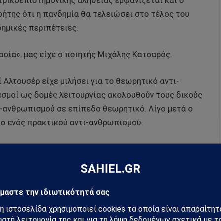
τρικοεπιστημονικής αλήθειας εμφανίζεται και ο
φήτης ότι η πανδημία θα τελειώσει στο τέλος του
δημικές περιπέτειες.
ασία», μας είχε ο ποιητής Μιχάλης Κατσαρός.
 Αλτουσέρ είχε μιλήσει για το θεωρητικό αντι-
θεσμοί ως δομές λειτουργίας ακολουθούν τους δικούς
ι-ανθρωπισμού σε επίπεδο θεωρητικό. Λίγο μετά ο
δο ενός πρακτικού αντι-ανθρωπισμού.
άν ενοικεί στον άνθρωπο ως μια διαβολική διάσταση
παιες κάτω από την ταμπέλα «Άουσβιτς» .
 εμβάθυνση που ήθελε να ανελκύσει τη φανέρωση της
ο αντι-ανθρωπισμός κινείται στην τροχιά των
δεν υπάρχει αντιστρεπτότητα.