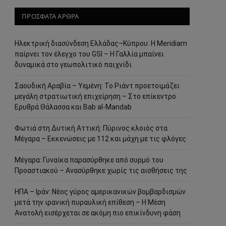
ΠΡΟΣΦΑΤΑ ΑΡΘΡΑ
Ηλεκτρική διασύνδεση Ελλάδας–Κύπρου: Η Meridiam
παίρνει τον έλεγχο του GSI – Η Γαλλία μπαίνει
δυναμικά στο γεωπολιτικό παιχνίδι
Σαουδική Αραβία – Υεμένη: Το Ριάντ προετοιμάζει
μεγάλη στρατιωτική επιχείρηση – Στο επίκεντρο
Ερυθρά Θάλασσα και Bab al-Mandab
Φωτιά στη Δυτική Αττική: Πύρινος κλοιός στα
Μέγαρα – Εκκενώσεις με 112 και μάχη με τις φλόγες
Μέγαρα: Γυναίκα παρασύρθηκε από συρμό του
Προαστιακού – Ανασύρθηκε χωρίς τις αισθήσεις της
ΗΠΑ – Ιράν: Νέος γύρος αμερικανικών βομβαρδισμών
μετά την ιρανική πυραυλική επίθεση – Η Μέση
Ανατολή εισέρχεται σε ακόμη πιο επικίνδυνη φάση