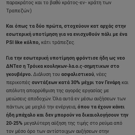
παρακράτος και το βαθύ κράτος-εν- κράτη των
Τραπεζών.)
Και όπως τα δύο πρώτα, στοχεύουν κατ αρχάς στην
εσωτερική υποτίμηση για να ενισχυθούν πάλι με ένα
PSI like κόλπο,
κάτι τράπεζες.
Για την εσωτερική υποτίμηση φρόντισε ήδη ως νεο
ΔΝΤεσ η Τρόικα κουληκων-λα.ο.ς-σημητικων στο
γκουβέρνο.
Διάλυση του
ασφαλιστικού
, νέες
περικοπές
συντάξεων κατά 30%
μέχρι τον Γενάρη
και
απόλυτη απορρύθμιση της αγοράς εργασίας με
μειώσεις αποδοχών. Όλα αυτά εν μέσω αυξήσεων των
πάντων, με μοχλό την ενέργεια,
όπου τα έχουν κάνει
ήδη μπάχαλο και δεν μπορούν να δικαιολογήσουν την
20-25%
μεγαλύτερη αύξηση της τιμής στο ρεύμα από
τον μέσο όρο των αντίστοιχων αυξήσεων στην