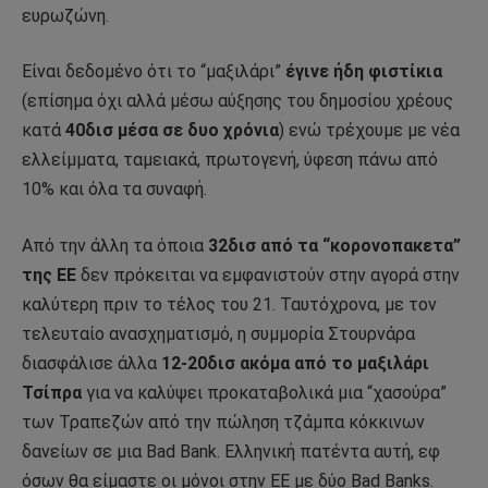
ευρωζώνη.
Είναι δεδομένο ότι το “μαξιλάρι”
έγινε ήδη φιστίκια
(επίσημα όχι αλλά μέσω αύξησης του δημοσίου χρέους
κατά
40δισ μέσα σε δυο χρόνια
) ενώ τρέχουμε με νέα
ελλείμματα, ταμειακά, πρωτογενή, ύφεση πάνω από
10% και όλα τα συναφή.
Από την άλλη τα όποια
32δισ από τα “κορονοπακετα”
της ΕΕ
δεν πρόκειται να εμφανιστούν στην αγορά στην
καλύτερη πριν το τέλος του 21. Ταυτόχρονα, με τον
τελευταίο ανασχηματισμό, η συμμορία Στουρνάρα
διασφάλισε άλλα
12-20δισ ακόμα από το μαξιλάρι
Τσίπρα
για να καλύψει προκαταβολικά μια “χασούρα”
των Τραπεζών από την πώληση τζάμπα κόκκινων
δανείων σε μια Bad Bank. Ελληνική πατέντα αυτή, εφ
όσων θα είμαστε οι μόνοι στην ΕΕ με δύο Bad Banks.