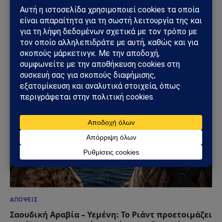
ασφάλεια, τα εθνικά ζητήματα και τις διεθνείς εξελίξεις
που επηρεάζουν την Ελλάδα και τον ευρύτερο ελληνισμό.
ΔΕΙΤΕ ΕΠΙΣΗΣ →
ΑΠΌΨΕΙΣ
Σαουδική Αραβία – Υεμένη: Το Ριάντ προετοιμάζει