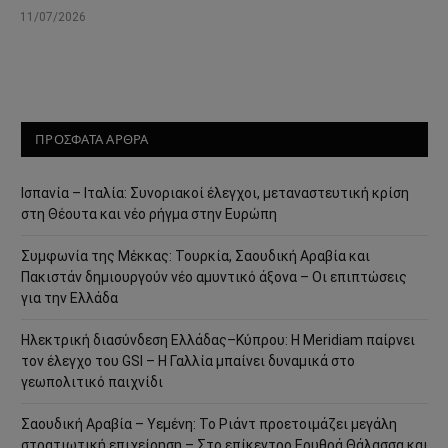
11/07/2026
ΠΡΟΣΦΑΤΑ ΑΡΘΡΑ
Ισπανία – Ιταλία: Συνοριακοί έλεγχοι, μεταναστευτική κρίση
στη Θέουτα και νέο ρήγμα στην Ευρώπη
Συμφωνία της Μέκκας: Τουρκία, Σαουδική Αραβία και
Πακιστάν δημιουργούν νέο αμυντικό άξονα – Οι επιπτώσεις
για την Ελλάδα
Ηλεκτρική διασύνδεση Ελλάδας–Κύπρου: Η Meridiam παίρνει
τον έλεγχο του GSI – Η Γαλλία μπαίνει δυναμικά στο
γεωπολιτικό παιχνίδι
Σαουδική Αραβία – Υεμένη: Το Ριάντ προετοιμάζει μεγάλη
στρατιωτική επιχείρηση – Στο επίκεντρο Ερυθρά Θάλασσα και