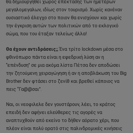
θα δημιουργηθεί χώρος επέκτασης των ημετέρων
μεγαλομεγαλων, ιδίως στον τουρισμό. Χωρίς κανέναν
ουσιαστικό έλεγχο στο ποιον θα ενισχύουν και χωρίς
την έγκριση αυτών των πολιτικών από το εκλογικό
σώμα, που του έταξαν τελείως άλλα!
Θα έχουν αντιδράσεις;;
Ένα τρίτο lockdown μέσα στο
φθινόπωρο πάντα είναι η εφεδρική λύση αν η
“επένδυση” σε μια ακόμα λίστα Πέτσα δεν αποδώσει
την ζητούμενη χειραγώγηση ή αν η αποβλάκωση του Big
Brother δεν φτάσει στο ζενίθ και βρεθεί κάποιος να
πεις “Γα@@σαι”.
Ναι, οι νεοφιλελε δεν γουστάρουν, λέει, το κράτος
επειδή δεν αφήνει ελεύθερες τις αγορές να
αναπτυχθούν από εκείνο το δήθεν αόρατο χέρι, που
πλέον είναι πολύ ορατό στις παλινδρομικές κινήσεις