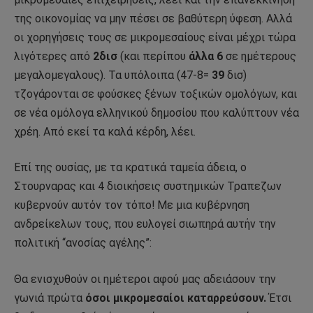
της οικονομίας να μην πέσει σε βαθύτερη ύφεση. Αλλά
οι χορηγήσεις τους σε μικρομεσαίους είναι μέχρι τώρα
λιγότερες από
2δισ
(και περίπου
άλλα 6
σε ημέτερους
μεγαλομεγαλους). Τα υπόλοιπα (47-8=
39
δισ)
τζογάρονται σε φούσκες ξένων τοξικών ομολόγων, και
σε νέα ομόλογα ελληνικού δημοσίου που καλύπτουν νέα
χρέη. Από εκεί τα καλά κέρδη, λέει.
Επί της ουσίας, με τα κρατικά ταμεία άδεια, ο
Στουρναρας και 4 διοικήσεις συστημικών Τραπεζων
κυβερνούν αυτόν τον τόπο! Με μια κυβέρνηση
ανδρείκελων τους, που ευλογεί σιωπηρά αυτήν την
πολιτική “ανοσίας αγέλης”:
Θα ενισχυθούν οι ημέτεροι αφού μας αδειάσουν την
γωνιά πρώτα
όσοι μικρομεσαίοι καταρρεύσουν.
Έτσι