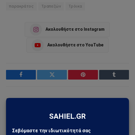
παρακράτος
Τραπεζών
Τρόικα
Ακολουθήστε στο Instagram
Ακολουθήστε στο YouTube
Facebook
Twitter
Pinterest
Tumblr
Sahiel Newsroom
Facebook
X
Pinterest
Instagram
Tumblr
(Twitter)
Το Sahiel.gr είναι ανεξάρτητη ψηφιακή πύλη ενημέρωσης
και ανάλυσης με έμφαση στη γεωπολιτική, τη διεθνή