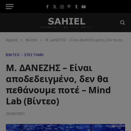
Facebook
X
Instagram
Pinterest
Tumblr
YouTube
(Twitter)
»
»
Αρχική
Βίντεο
Μ. ΔΑΝΕΖΗΣ – Είναι αποδεδειγμένο, δεν θα πεθάνουμε ποτέ – Mind Lab (Βίντεο)
ΒΊΝΤΕΟ
ΕΠΙΣΤΉΜΗ
Μ. ΔΑΝΕΖΗΣ – Είναι
αποδεδειγμένο, δεν θα
πεθάνουμε ποτέ – Mind
Lab (Βίντεο)
20/08/2021