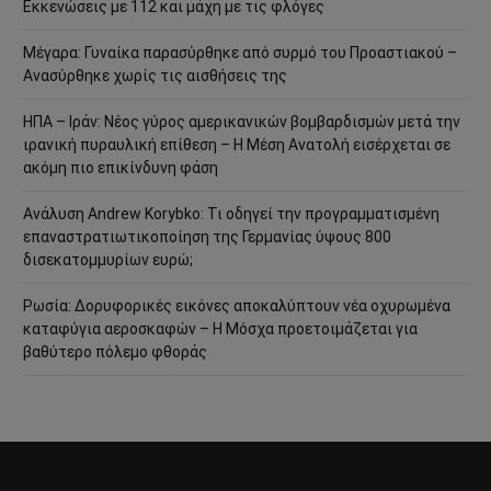
Εκκενώσεις με 112 και μάχη με τις φλόγες
Μέγαρα: Γυναίκα παρασύρθηκε από συρμό του Προαστιακού –
Ανασύρθηκε χωρίς τις αισθήσεις της
ΗΠΑ – Ιράν: Νέος γύρος αμερικανικών βομβαρδισμών μετά την
ιρανική πυραυλική επίθεση – Η Μέση Ανατολή εισέρχεται σε
ακόμη πιο επικίνδυνη φάση
Ανάλυση Andrew Korybko: Τι οδηγεί την προγραμματισμένη
επαναστρατιωτικοποίηση της Γερμανίας ύψους 800
δισεκατομμυρίων ευρώ;
Ρωσία: Δορυφορικές εικόνες αποκαλύπτουν νέα οχυρωμένα
καταφύγια αεροσκαφών – Η Μόσχα προετοιμάζεται για
βαθύτερο πόλεμο φθοράς