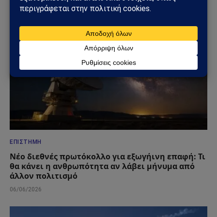
10/06/2026
ΕΠΙΣΤΉΜΗ
Νέο διεθνές πρωτόκολλο για εξωγήινη επαφή: Τι
θα κάνει η ανθρωπότητα αν λάβει μήνυμα από
άλλον πολιτισμό
06/06/2026