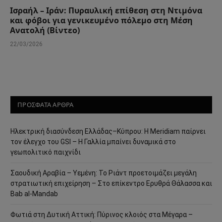
Ισραήλ – Ιράν: Πυραυλική επίθεση στη Ντιμόνα
και φόβοι για γενικευμένο πόλεμο στη Μέση
Ανατολή (Βίντεο)
22/03/2026
ΠΡΟΣΦΑΤΑ ΑΡΘΡΑ
Ηλεκτρική διασύνδεση Ελλάδας–Κύπρου: Η Meridiam παίρνει
τον έλεγχο του GSI – Η Γαλλία μπαίνει δυναμικά στο
γεωπολιτικό παιχνίδι
Σαουδική Αραβία – Υεμένη: Το Ριάντ προετοιμάζει μεγάλη
στρατιωτική επιχείρηση – Στο επίκεντρο Ερυθρά Θάλασσα και
Bab al-Mandab
Φωτιά στη Δυτική Αττική: Πύρινος κλοιός στα Μέγαρα –