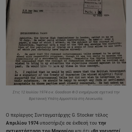
Στις 12 Ιουλίου 1974 ο κ. Goodison Φ.Ο ενημέρωσε σχετικά την
Βρετανική Υπάτη Αρμοστεία στη Λευκωσία.
Ο περίεργος Συνταγματάρχης G. Stocker τέλος
Απριλίου 1974
υποστήριξε σε έκθεσή του
την
αντικατάσταση του Μακαρίου
και ότι «
θα χρειαστεί