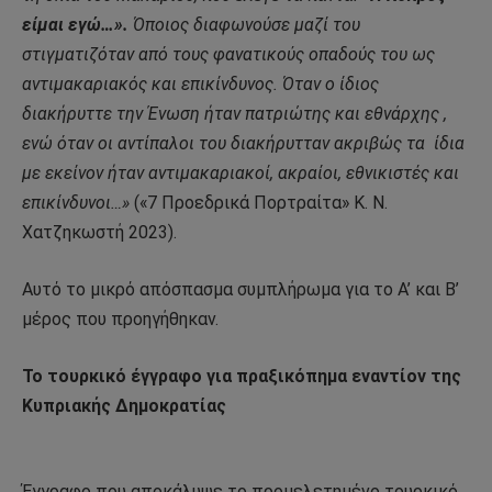
είμαι εγώ…».
Όποιος διαφωνούσε μαζί του
στιγματιζόταν από τους φανατικούς οπαδούς του ως
αντιμακαριακός και επικίνδυνος. Όταν ο ίδιος
διακήρυττε την Ένωση ήταν πατριώτης και εθνάρχης ,
ενώ όταν οι αντίπαλοι του διακήρυτταν ακριβώς τα
ίδια
με εκείνον ήταν αντιμακαριακοί, ακραίοι, εθνικιστές και
επικίνδυνοι…»
(«7 Προεδρικά Πορτραίτα» Κ. Ν.
Χατζηκωστή 2023).
Αυτό το μικρό απόσπασμα συμπλήρωμα για το Α’ και Β’
μέρος που προηγήθηκαν.
Το τουρκικό έγγραφο για πραξικόπημα εναντίον της
Κυπριακής Δημοκρατίας
Έγγραφο που αποκάλυψε το προμελετημένο τουρκικό