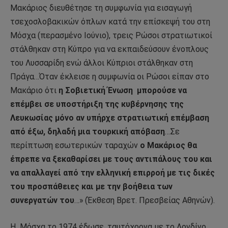
Μακάριος διευθέτησε τη συμφωνία για εισαγωγή
τσεχοσλοβακικών όπλων κατά την επίσκεψή του στη
Μόσχα (περασμένο Ιούνιο), τρεις Ρώσοι στρατιωτικοί
στάλθηκαν στη Κύπρο για να εκπαιδεύσουν ένοπλους
του Λυσσαρίδη ενώ άλλοι Κύπριοι στάλθηκαν στη
Πράγα…Όταν έκλεισε η συμφωνία οι Ρώσοι είπαν στο
Μακάριο ότι
η Σοβιετική Ένωση
μπορούσε να
επέμβει σε υποστήριξη της κυβέρνησης της
Λευκωσίας μόνο αν υπήρχε στρατιωτική επέμβαση
από έξω, δηλαδή μια τουρκική απόβαση
…Σε
περίπτωση εσωτερικών ταραχών
ο Μακάριος θα
έπρεπε να ξεκαθαρίσει με τους αντιπάλους του και
να απαλλαγεί από την ελληνική επιρροή με τις δικές
του προσπάθειες και με την βοήθεια των
συνεργατών του
…» (Έκθεση Βρετ. Πρεσβείας Αθηνών).
Η
Μόσχα το 1974 έδωσε, ταυτόχρονα με το Λονδίνο,