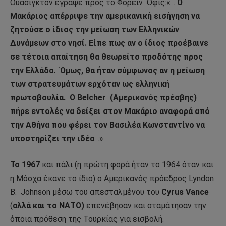
Ουάσιγκτον έγραψε προς το Φόρειν ΄Οφις:«…
Ο
Μακάριος απέρριψε την αμερικανική εισήγηση να
ζητούσε ο ίδιος την μείωση των Ελληνικών
Δυνάμεων στο νησί. Είπε πως αν ο ίδιος προέβαινε
σε τέτοια απαίτηση θα θεωρείτο προδότης προς
την Ελλάδα. ΄Ομως, θα ήταν σύμφωνος αν η μείωση
των στρατευμάτων ερχόταν ως ελληνική
πρωτοβουλία.
Ο Belcher
(Αμερικανός πρέσβης)
πήρε εντολές να δείξει στον Μακάριο αναφορά από
την Αθήνα που φέρει τον Βασιλέα Κωνσταντίνο να
υποστηρίζει την ιδέα
…»
Το 1967
και πάλι (η πρώτη φορά ήταν το 1964 όταν και
η Μόσχα έκανε το ίδιο) ο Αμερικανός πρόεδρος Lyndon
B.
Johnson μέσω του απεσταλμένου του
Cyrus Vance
(
αλλά και το ΝΑΤΟ)
επενέβησαν και σταμάτησαν την
όποια πρόθεση της Τουρκίας για εισβολή.