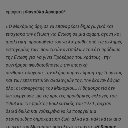
γράφει η
Φανούλα Αργυρού
*
«
Ο Μακάριος άρχισε να επαναφέρει δημαγωγικά και
εποχιακά την αξίωση για Ένωση σε μια άχαρη, άγονη και
απολίτικη
προσπάθειά του να λυτρωθεί από τις σκληρές
κατηγορίες των
πολιτικών αντιπάλων του ότι πρόδωσε
την Ένωση για
να γίνει Πρόεδρος του κράτους…την
συντήρηση ψευδαισθήσεων, την εποχική
συνθηματολόγηση, την πλήρη παραγνώριση της Τουρκίας
και των επεκτατικών αλαλαγμών της, την έκαναν δόγμα
όλοι οι συνεργάτες του Μακαρίου… Η δημοκρατία δεν
λειτουργούσε…με τις πρώτες προεδρικές εκλογές του
1968 και τις πρώτες βουλευτικές του 1970 , άρχισε
δειλά δειλά και νοθευμένα να λειτουργεί μια
στοιχειώδης δημοκρατική ζωή, αλλά και πάλι κάτω από
τη σκιά του Μακαρίου, που έλεγε τα πάντα. «
Η Κύπρος