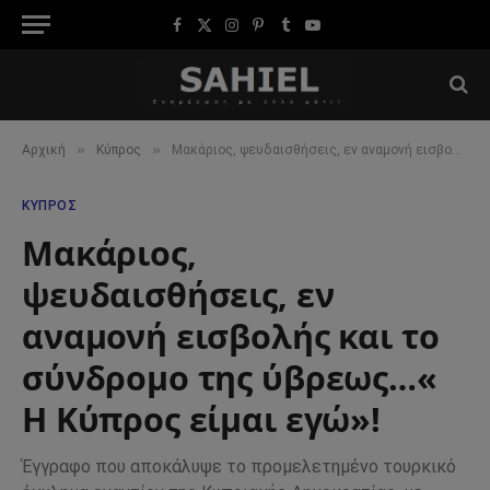
Facebook
X
Instagram
Pinterest
Tumblr
YouTube
(Twitter)
»
»
Αρχική
Κύπρος
Μακάριος, ψευδαισθήσεις, εν αναμονή εισβολής και το σύνδρομο της ύβρεως…« Η Κύπρος είμαι εγώ»!
ΚΎΠΡΟΣ
Μακάριος,
ψευδαισθήσεις, εν
αναμονή εισβολής και το
σύνδρομο της ύβρεως…«
Η Κύπρος είμαι εγώ»!
Έγγραφο που αποκάλυψε το προμελετημένο τουρκικό