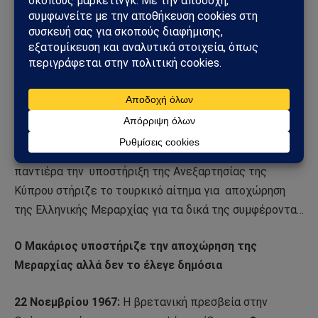
πρώτα εντός ημερών (η Αθήνα
μαζί με την Μεραρχία
απέσυρε και τον Γ. Γρίβα) και το τρίτο,
ο Μακάριος
το υποστήριζε το 1974…
Το Νοέμβριο 1967,
η
Μόσχα υποκινούσε με ψίθυρους
για πραξικόπημα από την Ελλάδα…
Στις 5 Ιουλίου 1967
ο Ρώσος
πρέσβης στο Λονδίνο προέβη σε ένα δριμύ
κατηγορητήριο εναντίον
της ελληνικής κυβέρνησης (σε
συνάντησή του στο Φόρειν ΄Οφις)… Η Μόσχα με
παντιέρα την
υποστήριξη της Ανεξαρτησίας της
Κύπρου στήριζε το τουρκικό αίτημα για
αποχώρηση
της Ελληνικής Μεραρχίας για τα δικά της συμφέροντα…
Ο Μακάριος υποστήριζε την αποχώρηση της
Μεραρχίας αλλά δεν το έλεγε δημόσια
22 Νοεμβρίου 1967:
Η βρετανική πρεσβεία στην