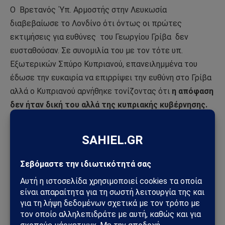
Ο
Βρετανός ΄Υπ. Αρμοστής στην Λευκωσία
διαβεβαίωσε το Λονδίνο ότι όντως οι πρώτες
εκτιμήσεις για ευθύνες
του Γεωργίου Γρίβα
δεν
ευσταθούσαν. Σε συνομιλία του με τον τότε υπ.
Εξωτερικών Σπύρο Κυπριανού, επανειλημμένα του
έδωσε την ευκαιρία να επιρρίψει την ευθύνη στο Γρίβα
αλλά ο Κυπριανού αρνήθηκε τονίζοντας ότι
η απόφαση
δεν ήταν δική του αλλά της κυπριακής κυβέρνησης.
Το επεισόδιο
αυτό εκμεταλλεύτηκε άγρια η
Τουρκία, μεγαλοποίησε το θέμα και
αντέδρασε
απειλώντας με εισβολή και απαιτώντας την
αποχώρηση της Ελληνικής Μεραρχίας, του Γεώργιου
Γρίβα και διάλυση της Εθνικής Φρουράς
(τη διάλυση
της τελευταίας υποστήριζαν και οι Βρετανοί καθώς
και την αποχώρηση της Ε.Μ).
Κατάφερε τα δύο