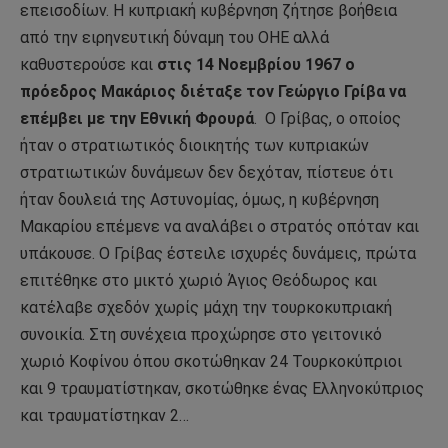
επεισοδίων. Η κυπριακή κυβέρνηση ζήτησε βοήθεια
από την ειρηνευτική δύναμη του ΟΗΕ αλλά
καθυστερούσε και
στις 14 Νοεμβρίου 1967
ο
πρόεδρος Μακάριος διέταξε τον Γεώργιο Γρίβα να
επέμβει με την Εθνική Φρουρά
.
Ο Γρίβας, ο οποίος
ήταν ο στρατιωτικός διοικητής των κυπριακών
στρατιωτικών δυνάμεων δεν δεχόταν, πίστευε ότι
ήταν δουλειά της Αστυνομίας, όμως, η κυβέρνηση
Μακαρίου επέμενε να αναλάβει ο στρατός οπόταν και
υπάκουσε. Ο Γρίβας έστειλε ισχυρές δυνάμεις, πρώτα
επιτέθηκε στο μικτό χωριό Άγιος Θεόδωρος και
κατέλαβε σχεδόν χωρίς μάχη την τουρκοκυπριακή
συνοικία. Στη συνέχεια προχώρησε στο γειτονικό
χωριό Κοφίνου όπου σκοτώθηκαν 24 Τουρκοκύπριοι
και 9 τραυματίστηκαν, σκοτώθηκε ένας Ελληνοκύπριος
και τραυματίστηκαν 2…