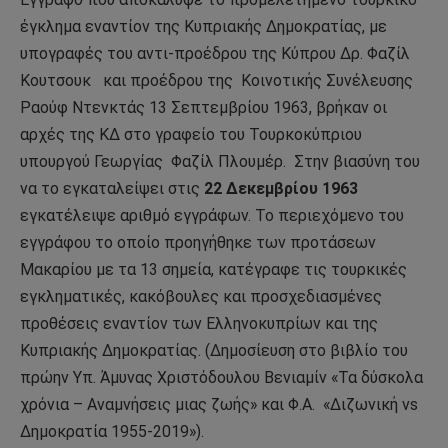
έγκλημα εναντίον της Κυπριακής Δημοκρατίας, με
υπογραφές του αντι-προέδρου της Κύπρου Δρ. Φαζίλ
Κουτσουκ
και προέδρου της
Κοινοτικής Συνέλευσης
Ραούφ Ντενκτάς 13 Σεπτεμβρίου 1963, βρήκαν οι
αρχές της ΚΔ στο γραφείο του Τουρκοκύπριου
υπουργού Γεωργίας
Φαζίλ Πλουμέρ.
Στην βιασύνη του
να το εγκαταλείψει στις
22 Δεκεμβρίου 1963
εγκατέλειψε αριθμό εγγράφων. Το περιεχόμενο του
εγγράφου το οποίο προηγήθηκε των προτάσεων
Μακαρίου με τα 13 σημεία, κατέγραφε τις τουρκικές
εγκληματικές, κακόβουλες και προσχεδιασμένες
προθέσεις εναντίον των Ελληνοκυπρίων και της
Κυπριακής Δημοκρατίας. (Δημοσίευση στο βιβλίο του
πρώην Υπ. Άμυνας Χριστόδουλου Βενιαμίν «Τα δύσκολα
χρόνια – Αναμνήσεις μιας ζωής» και Φ.Α.
«Διζωνική vs
Δημοκρατία 1955-2019»).