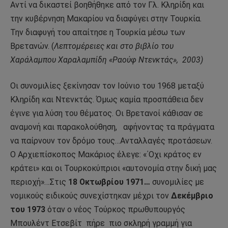
Αντί να δικαστεί βοηθήθηκε από τον Γλ. Κληρίδη και
την κυβέρνηση Μακαρίου να διαφύγει στην Τουρκία.
Την διαφυγή του απαίτησε η Τουρκία μέσω των
Βρετανών. (
Λεπτομέρειες και στο βιβλίο του
Χαράλαμπου Χαραλαμπίδη «Ραούφ Ντενκτάς»,
2003)
Οι συνομιλίες ξεκίνησαν τον Ιούνιο του 1968 μεταξύ
Κληρίδη και Ντενκτάς. Όμως καμία προσπάθεια δεν
έγινε για λύση του θέματος. Οι Βρετανοί κάθισαν σε
αναμονή και παρακολούθηση,
αφήνοντας τα πράγματα
να παίρνουν τον δρόμο τους…Ανταλλαγές προτάσεων.
Ο Αρχιεπίσκοπος Μακάριος έλεγε: «΄Οχι κράτος εν
κράτει» και οι Τουρκοκύπριοι «αυτονομία στην δική μας
περιοχή»…Στις
18 Οκτωβρίου 1971…
συνομιλίες με
νομικούς ειδικούς συνεχίστηκαν μέχρι τον
Δεκέμβριο
του 1973
όταν ο νέος Τούρκος πρωθυπουργός
Μπουλέντ Ετσεβίτ
πήρε
πιο σκληρή γραμμή για