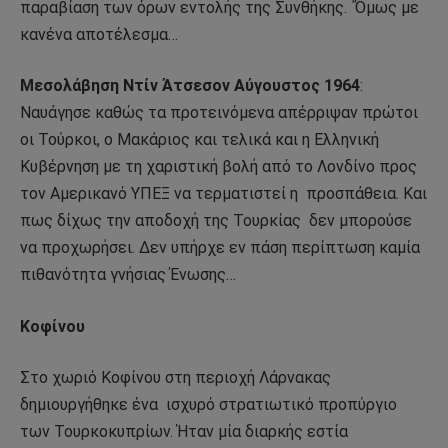
παραβίαση των όρων εντολής της Συνθήκης. ΄Όμως με
κανένα αποτέλεσμα…
Μεσολάβηση Ντίν Άτσεσον Αύγουστος 1964
:
Ναυάγησε καθώς τα προτεινόμενα απέρριψαν πρώτοι
οι Τούρκοι, ο Μακάριος και τελικά και η Ελληνική
Κυβέρνηση με τη χαριστική βολή από το Λονδίνο προς
τον Αμερικανό ΥΠΕΞ να τερματιστεί η
προσπάθεια. Και
πως δίχως την αποδοχή της Τουρκίας
δεν μπορούσε
να προχωρήσει. Δεν υπήρχε εν πάση περίπτωση καμία
πιθανότητα γνήσιας Ένωσης…
Κοφίνου
Στο χωριό Κοφίνου στη περιοχή Λάρνακας
δημιουργήθηκε ένα
ισχυρό στρατιωτικό προπύργιο
των Τουρκοκυπρίων. Ήταν μία διαρκής εστία