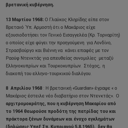
βρετανική κυβέρνηση.
13 Μαρτίου 1968:
Ο Γλαύκος Κληρίδης είπε στον
Βρετανό ΄Υπ. Αρμοστή ότι ο Μακάριος είχε
εξουσιοδοτήσει τον Γενικό Εισαγγελέα (Κρ. Τορναρίτη)
ο οποίος είχε φύγει την προηγούμενη
για Λονδίνο,
Στρασβούργο και Βιέννη να
κάνει επαφές με τον
Ραούφ Ντενκτάς για απευθείας συνομιλίες
μεταξύ
Ελληνοκυπρίων και Τουρκοκυπρίων.
Στόχος,
η
διακοπή του ελληνο-τουρκικού διαλόγου.
8
Απριλίου 1968
: Η βρετανική «Guardian» έγραψε « ο
Μακάριος έστειλε νέο διαβατήριο στον Ντενκτάς».
Ο
αρχιτρομοκράτης, που η κυβέρνηση Μακαρίου από
το 1964 θεωρούσε προδότη της πατρίδας του και
πράκτορα ξένων δυνάμεων και ένοχο εγκλημάτων
(δηλώσεις Υπεξ Σπ. Κυπριανού 5.8.1965),
δεν θα