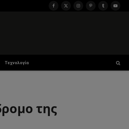
Facebook
X
Instagram
Pinterest
Tumblr
YouTu
(Twitter)
Τεχνολογία
δρομο της