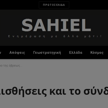
ΠΡΩΤΟΣΕΛΙΔΑ
ν
Απόψεις
Γεωστρατηγική
Ελλάδα
Κόσμος
ομο της ύβρεως…
ισθήσεις και το σύν