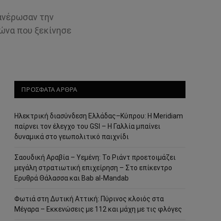
φανέρωσαν την
γώνα που ξεκίνησε
ΠΡΟΣΦΑΤΑ ΑΡΘΡΑ
Ηλεκτρική διασύνδεση Ελλάδας–Κύπρου: Η Meridiam
παίρνει τον έλεγχο του GSI – Η Γαλλία μπαίνει
δυναμικά στο γεωπολιτικό παιχνίδι
Σαουδική Αραβία – Υεμένη: Το Ριάντ προετοιμάζει
μεγάλη στρατιωτική επιχείρηση – Στο επίκεντρο
Ερυθρά Θάλασσα και Bab al-Mandab
Φωτιά στη Δυτική Αττική: Πύρινος κλοιός στα
Μέγαρα – Εκκενώσεις με 112 και μάχη με τις φλόγες