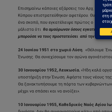
Επισημαίνω κάποιες εξάρσεις του Αρχ. Μακαρί
Κύπρου επιστρατεύθηκαν αφετέρου. Θυσιάζοντας
ένα σκοπό, που εγκατέλειψε πρώτος ο ίδιος πο
μάλιστα ότι
θα αμαύρωναν όσους εγκατέλειπαν τ
μπορούσε να τους προστατεύσει
από την οργή του
24 Ιουνίου 1951 στο χωριό Λύση
.
«Θέλουμε ΄Εν
Ένωσης. Θα συνεχίσουμε τον αγώνα αγονάτιστοι
30 Ιανουαρίου 1952, Λευκωσία.
«Ήδη καλά οργαν
υποστήριξη στην Ένωση. Αφήστε τους νέους τη
Θα ξανακτυπήσουμε τη πόρτα των κυβερνώντων. 
μέχρι να σπάσει και να ανοίξει».
10 Ιανουαρίου 1955, Καθεδρικός Ναός Αγίου Ι
δυνάστη. Δεν θα συνεργαστούμε κάτω από οποιε