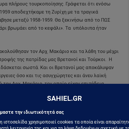
θυρα πλήρους τουρκοποίησης. Γράφεται ότι ενόσω
 1959 αποδεχτήκαμε τη Ζυρίχη με τα τραγικά
λάβησε μεταξύ 1958-1959. Θα ξεκινήσω από το ΠΩΣ
ψάρι βρωμάει από το κεφάλι». Τα
υπόλοιπα ήταν
ακολούθησαν τον Αρχ. Μακάριο και τα λάθη του μέχρι
τροφής της πατρίδας μας Βρετανοί και Τούρκοι.
Η
 διδάσκεται σωστά. Και οι Βρετανοί μας αποκάλυψαν
έργειες όσο και τις ασυγχώρητες και άνευ λαϊκή
 τον Αρχ. Μακάριο, τον οποίο είχαν επιτήδεια
τον επέλεξαν ως πιο ευέλικτο γι΄αυτούς ως ηγέτη
 Ένωση της Κύπρου με την Ελλάδα. Με πολιτικό
ικό τον Στρατηγό Γρίβα Διγενή.