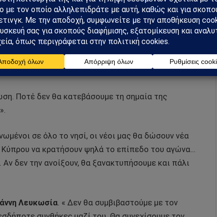
ου υπέρ της Ένωσης
αφενός
και το πως οι νέοι της
 τις ζωές τους πριν καλά καλά τις γνωρίσουν,
για
υ τους παρότρυνε, (Μακάριος). Φοβερίζοντας τους
ον στόχο της ΄Ενωσης ως
προδότε
ς και δεν θα
 λαού
.
ωση. Ποτέ δεν θα κατεβάσουμε τη σημαία της
».
ωμένοι σε όλο το νησί, οι νέοι μας θα δώσουν νέα
ς Κύπρου να κρατήσουν ψηλά το επίπεδο του αγώνα…
Αν δεν την ανοίξουν, θα ξανακτυπήσουμε και πάλι
ωάννη Λευκωσία
. « Δεν θα συμβιβαστούμε με τον
σδήποτε συνθήκες μαζί του. Θα συνεχίσουμε τον