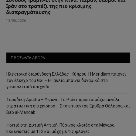
Ιράν στο τραπέζι της πιο κρίσιμης
διαπραγμάτευσης
13/05/2026
ΠΡΟΣΦΑΤΑ ΑΡΘΡΑ
Ηλεκτρική διασύνδεση Ελλάδας–Κύπρου: Η Meridiam παίρνει
τον έλεγχο του GSI – Η Γαλλία μπαίνει δυναμικά στο
γεωπολιτικό παιχνίδι
Σαουδική Αραβία – Υεμένη: Το Ριάντ προετοιμάζει μεγάλη
στρατιωτική επιχείρηση – Στο επίκεντρο Ερυθρά Θάλασσα και
Bab al-Mandab
Φωτιά στη Δυτική Αττική: Πύρινος κλοιός στα Μέγαρα –
Εκκενώσεις με 112 και μάχη με τις φλόγες