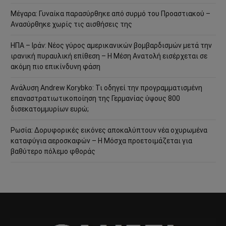
Μέγαρα: Γυναίκα παρασύρθηκε από συρμό του Προαστιακού –
Ανασύρθηκε χωρίς τις αισθήσεις της
ΗΠΑ – Ιράν: Νέος γύρος αμερικανικών βομβαρδισμών μετά την
ιρανική πυραυλική επίθεση – Η Μέση Ανατολή εισέρχεται σε
ακόμη πιο επικίνδυνη φάση
Ανάλυση Andrew Korybko: Τι οδηγεί την προγραμματισμένη
επαναστρατιωτικοποίηση της Γερμανίας ύψους 800
δισεκατομμυρίων ευρώ;
Ρωσία: Δορυφορικές εικόνες αποκαλύπτουν νέα οχυρωμένα
καταφύγια αεροσκαφών – Η Μόσχα προετοιμάζεται για
βαθύτερο πόλεμο φθοράς