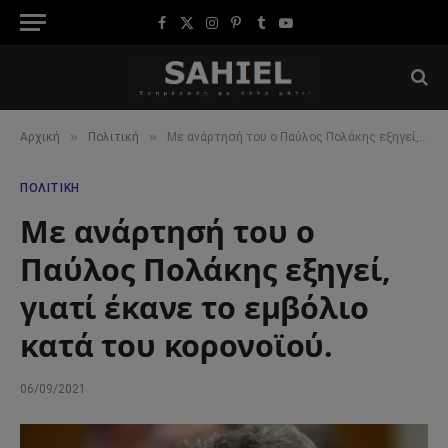
Facebook
X
Instagram
Pinterest
Tumblr
YouTube
(Twitter)
»
»
Αρχική
Πολιτική
Με ανάρτησή του ο Παύλος Πολάκης εξηγεί, γιατί έκανε το εμβόλιο κατά του κορονοϊού.
ΠΟΛΙΤΙΚΉ
Με ανάρτησή του ο
Παύλος Πολάκης εξηγεί,
γιατί έκανε το εμβόλιο
κατά του κορονοϊού.
06/09/2021