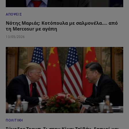
ΑΠΌΨΕΙΣ
Νότης Μαριάς: Κοτόπουλα με σαλμονέλα…. από
τη Mercosur με αγάπη
13/05/2026
ΠΟΛΙΤΙΚΉ
Σύνοδος Τραμπ–Σι στην Κίνα: Ταϊβάν, δασμοί και