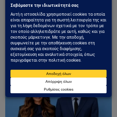
Sahiel Newsroom
Facebook
X
Pinterest
Instagram
Tumblr
(Twitter)
Το Sahiel.gr είναι ανεξάρτητη ψηφιακή πύλη ενημέρωσης
και ανάλυσης με έμφαση στη γεωπολιτική, τη διεθνή
ασφάλεια, τα εθνικά ζητήματα και τις διεθνείς εξελίξεις
που επηρεάζουν την Ελλάδα και τον ευρύτερο ελληνισμό.
ΔΕΙΤΕ ΕΠΙΣΗΣ →