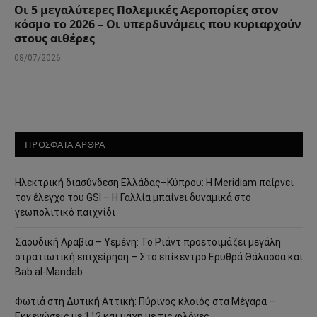
Οι 5 μεγαλύτερες Πολεμικές Αεροπορίες στον
κόσμο το 2026 – Οι υπερδυνάμεις που κυριαρχούν
στους αιθέρες
08/07/2026
ΠΡΟΣΦΑΤΑ ΑΡΘΡΑ
Ηλεκτρική διασύνδεση Ελλάδας–Κύπρου: Η Meridiam παίρνει
τον έλεγχο του GSI – Η Γαλλία μπαίνει δυναμικά στο
γεωπολιτικό παιχνίδι
Σαουδική Αραβία – Υεμένη: Το Ριάντ προετοιμάζει μεγάλη
στρατιωτική επιχείρηση – Στο επίκεντρο Ερυθρά Θάλασσα και
Bab al-Mandab
Φωτιά στη Δυτική Αττική: Πύρινος κλοιός στα Μέγαρα –
Εκκενώσεις με 112 και μάχη με τις φλόγες