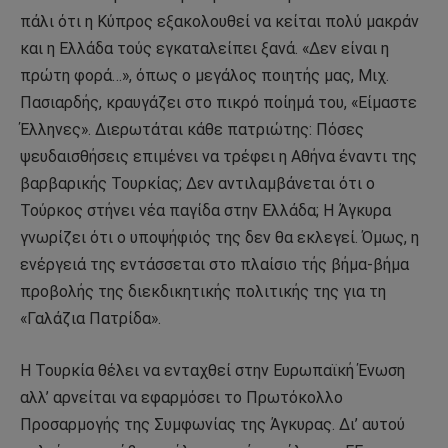
πάλι ότι η Κύπρος εξακολουθεί να κείται πολύ μακράν
και η Ελλάδα τούς εγκαταλείπει ξανά. «Δεν είναι η
πρώτη φορά…», όπως ο μεγάλος ποιητής μας, Μιχ.
Πασιαρδής, κραυγάζει στο πικρό ποίημά του, «Είμαστε
Έλληνες». Διερωτάται κάθε πατριώτης: Πόσες
ψευδαισθήσεις επιμένει να τρέφει η Αθήνα έναντι της
βαρβαρικής Τουρκίας; Δεν αντιλαμβάνεται ότι ο
Τούρκος στήνει νέα παγίδα στην Ελλάδα; Η Άγκυρα
γνωρίζει ότι ο υποψήφιός της δεν θα εκλεγεί. Όμως, η
ενέργειά της εντάσσεται στο πλαίσιο τής βήμα-βήμα
προβολής της διεκδικητικής πολιτικής της για τη
«Γαλάζια Πατρίδα».
Η Τουρκία θέλει να ενταχθεί στην Ευρωπαϊκή Ένωση
αλλ’ αρνείται να εφαρμόσει το Πρωτόκολλο
Προσαρμογής της Συμφωνίας της Άγκυρας. Δι’ αυτού