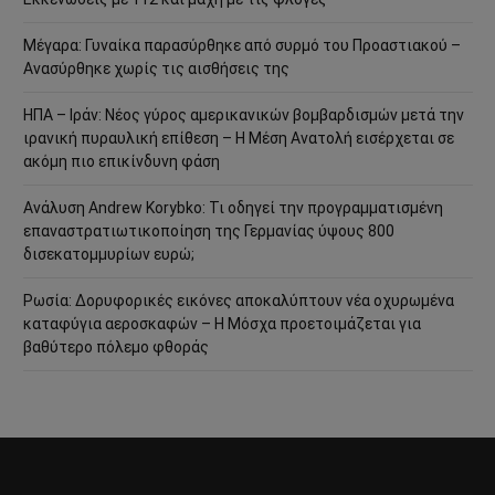
Μέγαρα: Γυναίκα παρασύρθηκε από συρμό του Προαστιακού –
Ανασύρθηκε χωρίς τις αισθήσεις της
ΗΠΑ – Ιράν: Νέος γύρος αμερικανικών βομβαρδισμών μετά την
ιρανική πυραυλική επίθεση – Η Μέση Ανατολή εισέρχεται σε
ακόμη πιο επικίνδυνη φάση
Ανάλυση Andrew Korybko: Τι οδηγεί την προγραμματισμένη
επαναστρατιωτικοποίηση της Γερμανίας ύψους 800
δισεκατομμυρίων ευρώ;
Ρωσία: Δορυφορικές εικόνες αποκαλύπτουν νέα οχυρωμένα
καταφύγια αεροσκαφών – Η Μόσχα προετοιμάζεται για
βαθύτερο πόλεμο φθοράς