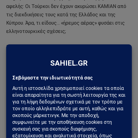
αφελής: Οι Τούρκοι δεν έχουν ακυρώσει ΚΑΜΙΑΝ από
τις διεκδικήσεις τους κατά της Ελλάδος και της
Κύπρου. Άρα, τι είδους… «ήρεμος αέρας» φυσάει στις
ελληνοτουρκικές σχέσεις;
Με πληροφορίες από
simerini.sigmalive.com
Ακολουθήστε το
Sahiel.gr στο Google News
και
μάθετε πρώτοι όλες τις ειδήσεις.
Ακολούθησε το Sahiel στο Google News
Πρόσθεσε το Sahiel ως προτιμώμενη πηγή για να λαμβάνεις
πρώτος τις σημαντικότερες ειδήσεις και αναλύσεις.
Add as a preferred source