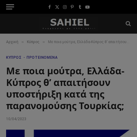
Facebook
X
Instagram
Pinterest
Tumblr
YouTube
(Twitter)
»
»
Αρχική
Κύπρος
Με ποια μούτρα, Ελλάδα-Κύπρος θ’ απαιτήσουν υποστήριξη κατά της παρανομούσης Τουρκίας;
ΚΎΠΡΟΣ
ΠΡΟΤΕΙΝΌΜΕΝΑ
Με ποια μούτρα, Ελλάδα-
Κύπρος θ’ απαιτήσουν
υποστήριξη κατά της
παρανομούσης Τουρκίας;
10/04/2023