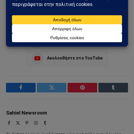
Ελλάδα
Κύπρος
Σάββας Ιακωβίδης
Τουρκίας
Ακολουθήστε στο Instagram
Ακολουθήστε στο YouTube
Facebook
Twitter
Pinterest
Tumblr
Sahiel Newsroom
Facebook
X
Pinterest
Instagram
Tumblr
(Twitter)