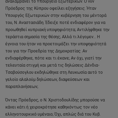
αναλαμβάνει το Υπουργείο Εξωτερικών. Ο νυν
Πρόεδρος της Κύπρου οφείλει εξηγήσεις. Ήταν
Υπουργός Εξωτερικών στην κυβέρνηση του μέντορά
του, Ν. Αναστασιάδη. Έδειξε ποτέ ενδιαφέρον για να
προωθηθεί κυπριακή υποψηφιότητα; Αντιλήφθηκε την
τεράστια σημασία της θέσης; Αλλά τι λέγομεν… Η
έγνοια του ήταν να προετοιμάζει την υποψηφιότητά
του για την Προεδρία της Δημοκρατίας. Αν
ενδιαφέρθηκε, πότε και τι έκανε; Αν όχι, γιατί την
τελευταία στιγμή και μετά τις δηλώσεις Δένδια-
Τσαβούσογλου εκδηλώθηκε στη Λευκωσία αυτό το
γελοίο αλαλούμ δηλώσεων, διαψεύσεων και
παραπλανήσεων;
Όντας Πρόεδρος, ο Ν. Χριστοδουλίδης μπορούσε να
κάνει κάτι ή χειροκρότησε καθηκόντως τον νέο
ελληνοτουρκικό υμέναιο; Όχι, απλώς διά του Κυβ.