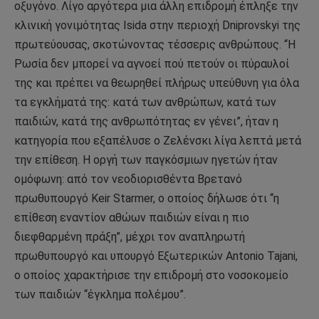
οξυγόνο. Λίγο αργότερα μια άλλη επιδρομή έπληξε την
κλινική γονιμότητας Isida στην περιοχή Dniprovskyi της
πρωτεύουσας, σκοτώνοντας τέσσερις ανθρώπους. “Η
Ρωσία δεν μπορεί να αγνοεί πού πετούν οι πύραυλοί
της και πρέπει να θεωρηθεί πλήρως υπεύθυνη για όλα
τα εγκλήματά της: κατά των ανθρώπων, κατά των
παιδιών, κατά της ανθρωπότητας εν γένει”, ήταν η
κατηγορία που εξαπέλυσε ο Ζελένσκι λίγα λεπτά μετά
την επίθεση. Η οργή των παγκόσμιων ηγετών ήταν
ομόφωνη: από τον νεοδιορισθέντα Βρετανό
πρωθυπουργό Keir Starmer, ο οποίος δήλωσε ότι “η
επίθεση εναντίον αθώων παιδιών είναι η πιο
διεφθαρμένη πράξη”, μέχρι τον αναπληρωτή
πρωθυπουργό και υπουργό Εξωτερικών Antonio Tajani,
ο οποίος χαρακτήρισε την επιδρομή στο νοσοκομείο
των παιδιών “έγκλημα πολέμου”.