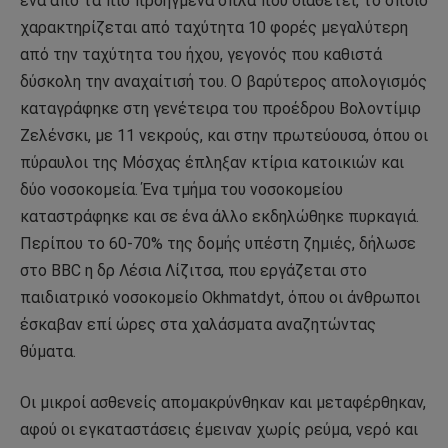
ένα από τα πιο προηγμένα όπλα που διαθέτει, το οποίο
χαρακτηρίζεται από ταχύτητα 10 φορές μεγαλύτερη
από την ταχύτητα του ήχου, γεγονός που καθιστά
δύσκολη την αναχαίτισή του. Ο βαρύτερος απολογισμός
καταγράφηκε στη γενέτειρα του προέδρου Βολοντίμιρ
Ζελένσκι, με 11 νεκρούς, και στην πρωτεύουσα, όπου οι
πύραυλοι της Μόσχας έπληξαν κτίρια κατοικιών και
δύο νοσοκομεία. Ένα τμήμα του νοσοκομείου
καταστράφηκε και σε ένα άλλο εκδηλώθηκε πυρκαγιά.
Περίπου το 60-70% της δομής υπέστη ζημιές, δήλωσε
στο BBC η δρ Λέσια Λίζιτσα, που εργάζεται στο
παιδιατρικό νοσοκομείο Okhmatdyt, όπου οι άνθρωποι
έσκαβαν επί ώρες στα χαλάσματα αναζητώντας
θύματα.
Οι μικροί ασθενείς απομακρύνθηκαν και μεταφέρθηκαν,
αφού οι εγκαταστάσεις έμειναν χωρίς ρεύμα, νερό και