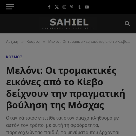
Facebook
X
Instagram
Pinterest
Tumblr
YouTube
(Twitter)
»
»
Αρχική
Κόσμος
Μελόνι: Οι τρομακτικές εικόνες από το Κίεβο δείχνουν την πραγματική βούληση της Μόσχας
ΚΌΣΜΟΣ
Μελόνι: Οι τρομακτικές
εικόνες από το Κίεβο
δείχνουν την πραγματική
βούληση της Μόσχας
Όταν κάποιος επιτίθεται στον άμαχο πληθυσμό με
αυτόν τον τρόπο, με αυτή τη σφοδρότητα,
παρενοχλώντας παιδιά, τα μηνύματα που έρχονται