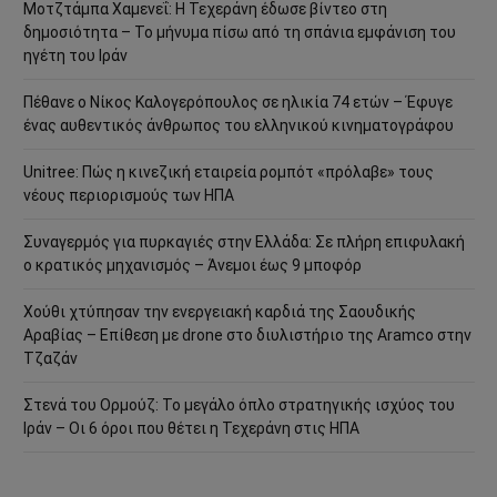
Μοτζτάμπα Χαμενεΐ: Η Τεχεράνη έδωσε βίντεο στη
δημοσιότητα – Το μήνυμα πίσω από τη σπάνια εμφάνιση του
ηγέτη του Ιράν
Πέθανε ο Νίκος Καλογερόπουλος σε ηλικία 74 ετών – Έφυγε
ένας αυθεντικός άνθρωπος του ελληνικού κινηματογράφου
Unitree: Πώς η κινεζική εταιρεία ρομπότ «πρόλαβε» τους
νέους περιορισμούς των ΗΠΑ
Συναγερμός για πυρκαγιές στην Ελλάδα: Σε πλήρη επιφυλακή
ο κρατικός μηχανισμός – Άνεμοι έως 9 μποφόρ
Χούθι χτύπησαν την ενεργειακή καρδιά της Σαουδικής
Αραβίας – Επίθεση με drone στο διυλιστήριο της Aramco στην
Τζαζάν
Στενά του Ορμούζ: Το μεγάλο όπλο στρατηγικής ισχύος του
Ιράν – Οι 6 όροι που θέτει η Τεχεράνη στις ΗΠΑ