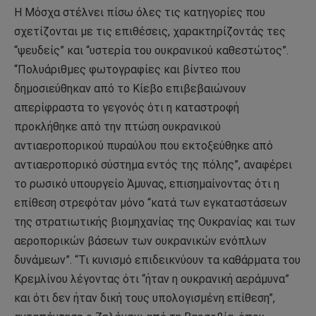
Η Μόσχα στέλνει πίσω όλες τις κατηγορίες που
σχετίζονται με τις επιθέσεις, χαρακτηρίζοντάς τες
“ψευδείς” και “υστερία του ουκρανικού καθεστώτος”.
“Πολυάριθμες φωτογραφίες και βίντεο που
δημοσιεύθηκαν από το Κίεβο επιβεβαιώνουν
απερίφραστα το γεγονός ότι η καταστροφή
προκλήθηκε από την πτώση ουκρανικού
αντιαεροπορικού πυραύλου που εκτοξεύθηκε από
αντιαεροπορικό σύστημα εντός της πόλης”, αναφέρει
το ρωσικό υπουργείο Άμυνας, επισημαίνοντας ότι η
επίθεση στρεφόταν μόνο “κατά των εγκαταστάσεων
της στρατιωτικής βιομηχανίας της Ουκρανίας και των
αεροπορικών βάσεων των ουκρανικών ενόπλων
δυνάμεων”. “Τι κυνισμό επιδεικνύουν τα καθάρματα του
Κρεμλίνου λέγοντας ότι “ήταν η ουκρανική αεράμυνα”
και ότι δεν ήταν δική τους υπολογισμένη επίθεση”,