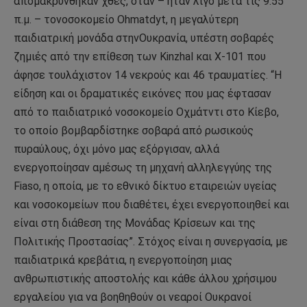
απομακρύνθηκαν χθες, όταν – ήταν λίγο μετά τις 9.55
π.μ. – τονοσοκομείο Ohmatdyt, η μεγαλύτερη
παιδιατρική μονάδα στηνΟυκρανία, υπέστη σοβαρές
ζημιές από την επίθεση των Kinzhal και X-101 που
άφησε τουλάχιστον 14 νεκρούς και 46 τραυματίες. “Η
είδηση και οι δραματικές εικόνες που μας έφτασαν
από το παιδιατρικό νοσοκομείο Οχμάτντι στο Κίεβο,
το οποίο βομβαρδίστηκε σοβαρά από ρωσικούς
πυραύλους, όχι μόνο μας εξόργισαν, αλλά
ενεργοποίησαν αμέσως τη μηχανή αλληλεγγύης της
Fiaso, η οποία, με το εθνικό δίκτυο εταιρειών υγείας
και νοσοκομείων που διαθέτει, έχει ενεργοποιηθεί και
είναι στη διάθεση της Μονάδας Κρίσεων και της
Πολιτικής Προστασίας”. Στόχος είναι η συνεργασία, με
παιδιατρικά κρεβάτια, η ενεργοποίηση μιας
ανθρωπιστικής αποστολής και κάθε άλλου χρήσιμου
εργαλείου για να βοηθηθούν οι νεαροί Ουκρανοί