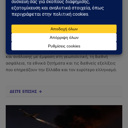
Facebook
Twitter
Pinterest
Tumblr
Sahiel Newsroom
Facebook
X
Pinterest
Instagram
Tumblr
(Twitter)
Το Sahiel.gr είναι ανεξάρτητη ψηφιακή πύλη ενημέρωσης
και ανάλυσης με έμφαση στη γεωπολιτική, τη διεθνή
ασφάλεια, τα εθνικά ζητήματα και τις διεθνείς εξελίξεις
που επηρεάζουν την Ελλάδα και τον ευρύτερο ελληνισμό.
ΔΕΙΤΕ ΕΠΙΣΗΣ →