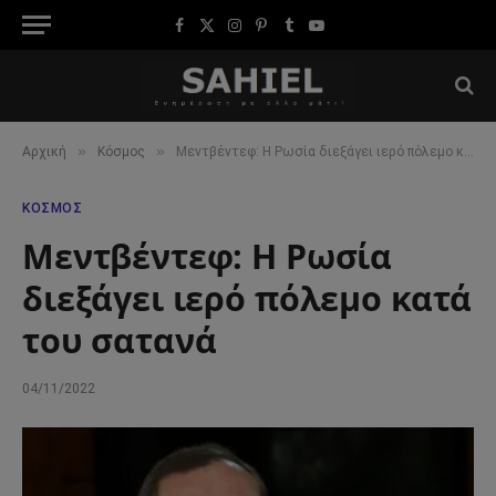
Facebook
X
Instagram
Pinterest
Tumblr
YouTube
(Twitter)
»
»
Αρχική
Κόσμος
Μεντβέντεφ: Η Ρωσία διεξάγει ιερό πόλεμο κατά του σατανά
ΚΌΣΜΟΣ
Μεντβέντεφ: Η Ρωσία
διεξάγει ιερό πόλεμο κατά
του σατανά
04/11/2022