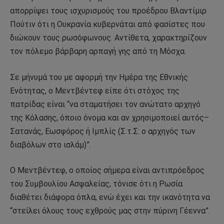
απορρίψει τους ισχυρισμούς του προέδρου Βλαντίμιρ
Πούτιν ότι η Ουκρανία κυβερνάται από φασίστες που
διώκουν τους ρωσόφωνους. Αντίθετα, χαρακτηρίζουν
τον πόλεμο βάρβαρη αρπαγή γης από τη Μόσχα.
Σε μήνυμά του με αφορμή την Ημέρα της Εθνικής
Ενότητας, ο Μεντβέντεφ είπε ότι στόχος της
πατρίδας είναι “να σταματήσει τον ανώτατο αρχηγό
της Κόλασης, όποιο όνομα και αν χρησιμοποιεί αυτός–
Σατανάς, Εωσφόρος ή Ιμπλίς (Σ.τ.Σ: ο αρχηγός των
διαβόλων στο ισλάμ)”.
Ο Μεντβέντεφ, ο οποίος σήμερα είναι αντιπρόεδρος
του Συμβουλίου Ασφαλείας, τόνισε ότι η Ρωσία
διαθέτει διάφορα όπλα, ενώ έχει και την ικανότητα να
“στείλει όλους τους εχθρούς μας στην πύρινη Γέεννα”.