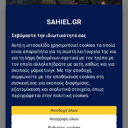
ΚΌΣΜΟΣ
ΗΠΑ – Ιράν: Οι Χούθι ανοίγουν νέο μέτωπο στη
Μέση Ανατολή – Η Σαουδική Αραβία στο
επίκεντρο των επιθέσεων
25/07/2026