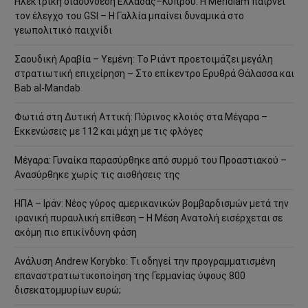
Ηλεκτρική διασύνδεση Ελλάδας–Κύπρου: Η Meridiam παίρνει
τον έλεγχο του GSI – Η Γαλλία μπαίνει δυναμικά στο
γεωπολιτικό παιχνίδι
Σαουδική Αραβία – Υεμένη: Το Ριάντ προετοιμάζει μεγάλη
στρατιωτική επιχείρηση – Στο επίκεντρο Ερυθρά Θάλασσα και
Bab al-Mandab
Φωτιά στη Δυτική Αττική: Πύρινος κλοιός στα Μέγαρα –
Εκκενώσεις με 112 και μάχη με τις φλόγες
Μέγαρα: Γυναίκα παρασύρθηκε από συρμό του Προαστιακού –
Ανασύρθηκε χωρίς τις αισθήσεις της
ΗΠΑ – Ιράν: Νέος γύρος αμερικανικών βομβαρδισμών μετά την
ιρανική πυραυλική επίθεση – Η Μέση Ανατολή εισέρχεται σε
ακόμη πιο επικίνδυνη φάση
Ανάλυση Andrew Korybko: Τι οδηγεί την προγραμματισμένη
επαναστρατιωτικοποίηση της Γερμανίας ύψους 800
δισεκατομμυρίων ευρώ;