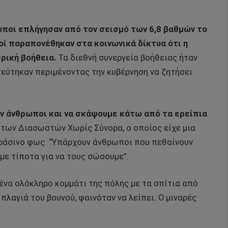
ωποι επλήγησαν από τον σεισμό των 6,8 βαθμών το
οί παραπονέθηκαν στα κοινωνικά δίκτυα ότι η
ρική βοήθεια.
Τα διεθνή συνεργεία βοήθειας ήταν
τεύτηκαν περιμένοντας την κυβέρνηση να ζητήσει
ύν άνθρωποι και να σκάψουμε κάτω από τα ερείπια
ς των Διασωστών Χωρίς Σύνορα, ο οποίος είχε μια
πράσινο φως. “Υπάρχουν άνθρωποι που πεθαίνουν
με τίποτα για να τους σώσουμε”.
ένα ολόκληρο κομμάτι της πόλης με τα σπίτια από
πλαγιά του βουνού, φαινόταν να λείπει. Ο μιναρές