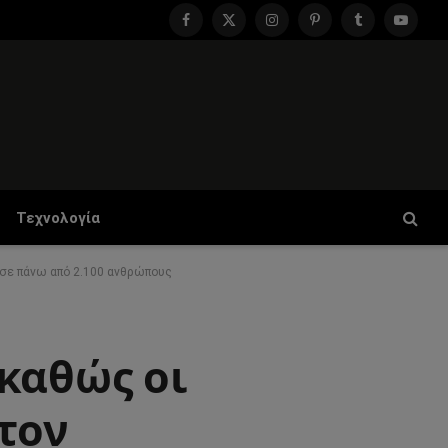
Facebook
X
Instagram
Pinterest
Tumblr
YouTu
(Twitter)
Τεχνολογία
 σε πάνω από 2.100 ανθρώπους
καθώς οι
τον