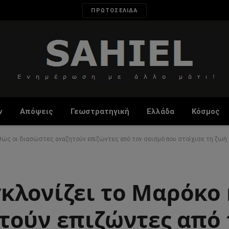
ΠΡΩΤΟΣΕΛΙΔΑ
ν
Απόψεις
Γεωστρατηγική
Ελλάδα
Κόσμος
ώς οι διασώστες αναζητούν επιζώντες από τον σεισμό που στοίχισε τη ζωή
κλονίζει το Μαρόκο 
τούν επιζώντες από 