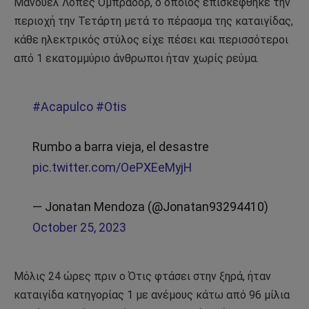
Μανουέλ Λόπες Ομπραδόρ, ο οποίος επισκέφθηκε την
περιοχή την Τετάρτη μετά το πέρασμα της καταιγίδας,
κάθε ηλεκτρικός στύλος είχε πέσει και περισσότεροι
από 1 εκατομμύριο άνθρωποι ήταν χωρίς ρεύμα.
#Acapulco
#Otis
Rumbo a barra vieja, el desastre
pic.twitter.com/OePXEeMyjH
— Jonatan Mendoza (@Jonatan93294410)
October 25, 2023
Μόλις 24 ώρες πριν ο Ότις φτάσει στην ξηρά, ήταν
καταιγίδα κατηγορίας 1 με ανέμους κάτω από 96 μίλια