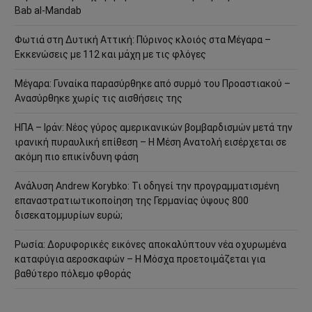
Bab al-Mandab
Φωτιά στη Δυτική Αττική: Πύρινος κλοιός στα Μέγαρα –
Εκκενώσεις με 112 και μάχη με τις φλόγες
Μέγαρα: Γυναίκα παρασύρθηκε από συρμό του Προαστιακού –
Ανασύρθηκε χωρίς τις αισθήσεις της
ΗΠΑ – Ιράν: Νέος γύρος αμερικανικών βομβαρδισμών μετά την
ιρανική πυραυλική επίθεση – Η Μέση Ανατολή εισέρχεται σε
ακόμη πιο επικίνδυνη φάση
Ανάλυση Andrew Korybko: Τι οδηγεί την προγραμματισμένη
επαναστρατιωτικοποίηση της Γερμανίας ύψους 800
δισεκατομμυρίων ευρώ;
Ρωσία: Δορυφορικές εικόνες αποκαλύπτουν νέα οχυρωμένα
καταφύγια αεροσκαφών – Η Μόσχα προετοιμάζεται για
βαθύτερο πόλεμο φθοράς