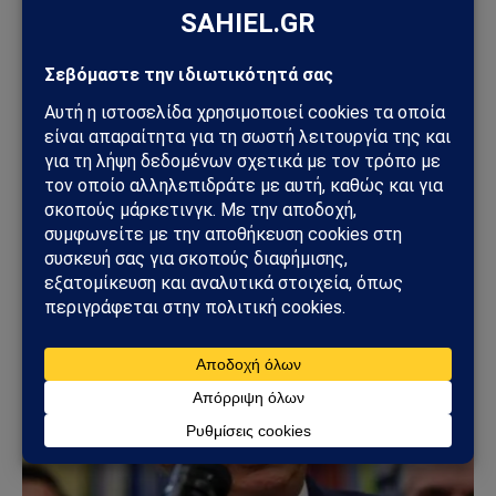
Sahiel Newsroom
Facebook
X
Pinterest
Instagram
Tumblr
(Twitter)
Το Sahiel.gr είναι ανεξάρτητη ψηφιακή πύλη ενημέρωσης
και ανάλυσης με έμφαση στη γεωπολιτική, τη διεθνή
ασφάλεια, τα εθνικά ζητήματα και τις διεθνείς εξελίξεις
που επηρεάζουν την Ελλάδα και τον ευρύτερο ελληνισμό.
ΔΕΙΤΕ ΕΠΙΣΗΣ →