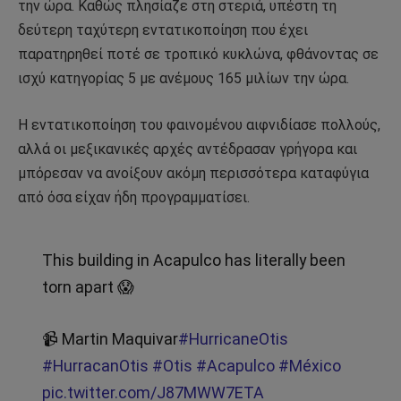
την ώρα. Καθώς πλησίαζε στη στεριά, υπέστη τη
δεύτερη ταχύτερη εντατικοποίηση που έχει
παρατηρηθεί ποτέ σε τροπικό κυκλώνα, φθάνοντας σε
ισχύ κατηγορίας 5 με ανέμους 165 μιλίων την ώρα.
Η εντατικοποίηση του φαινομένου αιφνιδίασε πολλούς,
αλλά οι μεξικανικές αρχές αντέδρασαν γρήγορα και
μπόρεσαν να ανοίξουν ακόμη περισσότερα καταφύγια
από όσα είχαν ήδη προγραμματίσει.
This building in Acapulco has literally been
torn apart 😱
📹 Martin Maquivar
#HurricaneOtis
#HurracanOtis
#Otis
#Acapulco
#México
pic.twitter.com/J87MWW7ETA