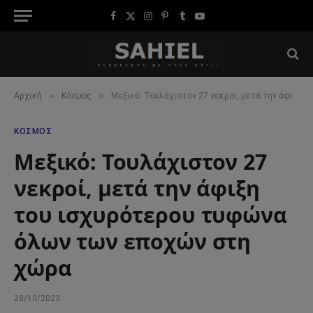
Facebook
X
Instagram
Pinterest
Tumblr
YouTube
(Twitter)
»
»
Αρχική
Κόσμος
Μεξικό: Τουλάχιστον 27 νεκροί, μετά την άφιξη του ισχυρότερου τυφώνα όλων των εποχών στη χώρα
ΚΌΣΜΟΣ
Μεξικό: Τουλάχιστον 27
νεκροί, μετά την άφιξη
του ισχυρότερου τυφώνα
όλων των εποχών στη
χώρα
28/10/2023