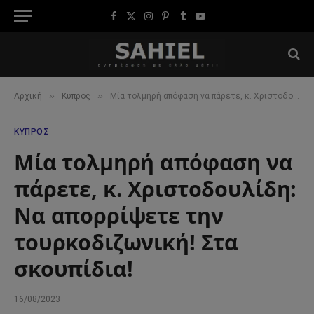
Facebook
X
Instagram
Pinterest
Tumblr
YouTube
(Twitter)
»
»
Αρχική
Κύπρος
Μία τολμηρή απόφαση να πάρετε, κ. Χριστοδουλίδη: Να απορρίψετε την τουρκοδιζωνική! Στα σκουπίδια!
ΚΎΠΡΟΣ
Μία τολμηρή απόφαση να
πάρετε, κ. Χριστοδουλίδη:
Να απορρίψετε την
τουρκοδιζωνική! Στα
σκουπίδια!
16/08/2023