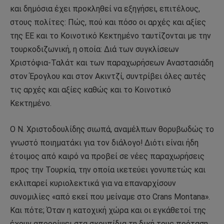
και δημόσια έχει προκληθεί να εξηγήσει, επιτέλους,
στους πολίτες: Πώς, πού και πόσο οι αρχές και αξίες
της ΕΕ και το Κοινοτικό Κεκτημένο ταυτίζονται με την
τουρκοδιζωνική, η οποία: Διά των συγκλίσεων
Χριστόφια-Ταλάτ και των παραχωρήσεων Αναστασιάδη
στον Έρογλου και στον Ακιντζί, συντρίβει όλες αυτές
τις αρχές και αξίες καθώς και το Κοινοτικό
Κεκτημένο.
Ο Ν. Χριστοδουλίδης σιωπά, αναμέλπων θορυβωδώς το
γνωστό ποιηματάκι για τον διάλογο! Διότι είναι ήδη
έτοιμος από καιρό να προβεί σε νέες παραχωρήσεις
προς την Τουρκία, την οποία ικετεύει γονυπετώς και
εκλιπαρεί κυριολεκτικά για να επαναρχίσουν
συνομιλίες «από εκεί που μείναμε στο Crans Montana».
Και πότε; Όταν η κατοχική χώρα και οι εγκάθετοί της
έχουν απορρίψει στα σκουπίδια τη δική τους πρόταση