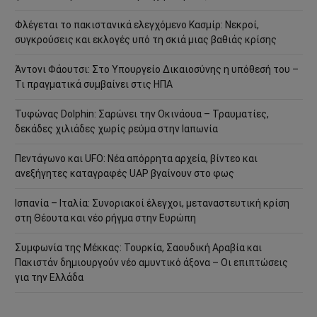
Φλέγεται το πακιστανικά ελεγχόμενο Κασμίρ: Νεκροί,
συγκρούσεις και εκλογές υπό τη σκιά μιας βαθιάς κρίσης
Άντονι Φάουτσι: Στο Υπουργείο Δικαιοσύνης η υπόθεσή του –
Τι πραγματικά συμβαίνει στις ΗΠΑ
Τυφώνας Dolphin: Σαρώνει την Οκινάουα – Τραυματίες,
δεκάδες χιλιάδες χωρίς ρεύμα στην Ιαπωνία
Πεντάγωνο και UFO: Νέα απόρρητα αρχεία, βίντεο και
ανεξήγητες καταγραφές UAP βγαίνουν στο φως
Ισπανία – Ιταλία: Συνοριακοί έλεγχοι, μεταναστευτική κρίση
στη Θέουτα και νέο ρήγμα στην Ευρώπη
Συμφωνία της Μέκκας: Τουρκία, Σαουδική Αραβία και
Πακιστάν δημιουργούν νέο αμυντικό άξονα – Οι επιπτώσεις
για την Ελλάδα