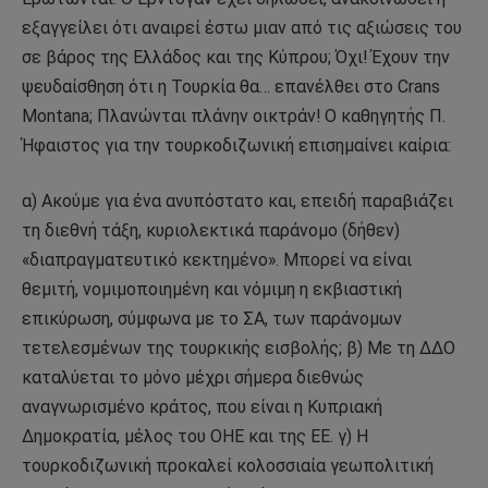
εξαγγείλει ότι αναιρεί έστω μιαν από τις αξιώσεις του
σε βάρος της Ελλάδος και της Κύπρου; Όχι! Έχουν την
ψευδαίσθηση ότι η Τουρκία θα… επανέλθει στο Crans
Montana; Πλανώνται πλάνην οικτράν! Ο καθηγητής Π.
Ήφαιστος για την τουρκοδιζωνική επισημαίνει καίρια:
α) Ακούμε για ένα ανυπόστατο και, επειδή παραβιάζει
τη διεθνή τάξη, κυριολεκτικά παράνομο (δήθεν)
«διαπραγματευτικό κεκτημένο». Μπορεί να είναι
θεμιτή, νομιμοποιημένη και νόμιμη η εκβιαστική
επικύρωση, σύμφωνα με το ΣΑ, των παράνομων
τετελεσμένων της τουρκικής εισβολής; β) Με τη ΔΔΟ
καταλύεται το μόνο μέχρι σήμερα διεθνώς
αναγνωρισμένο κράτος, που είναι η Κυπριακή
Δημοκρατία, μέλος του ΟΗΕ και της ΕΕ. γ) Η
τουρκοδιζωνική προκαλεί κολοσσιαία γεωπολιτική