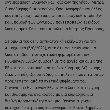
αντιπαράθεση Ελλήνων και Τούρκων της νήσου, Μέτρα
Οικοδόμησης Εμπιστοσύνης, Όροι Αναφοράς και άλλες
κουτοπόνηρες πολιτικές φιοριτούρες, καθ’ υπόδειξιν
και υποβολή των Εγγλέζων παντεποπτών. Τι είδους
λύση οραματίζεται και επιδιώκει ο Κύπριος Πρόεδρος;
Σε ομιλία του στην αντικατοχική εκδήλωση για την
Αμμόχωστο (5/8/2023), είπε ότι: Δουλεύει «για μια
λύση στη βάση των σχετικών ψηφισμάτων των
Ηνωμένων Εθνών, συμβατή με τις αρχές και αξίες της
ΕΕ και το ευρωπαϊκό κεκτημένο, λύση της Διζωνικής,
Δικοινοτικής Ομοσπονδίας, με πολιτική ισότητα, όπως
προβλέπεται από τα σχετικά ψηφίσματα του
Οργανισμού Ηνωμένων Εθνών. Μια λύση λειτουργική
και βιώσιμη, για ένα κράτος με μια κυριαρχία, μια
διεθνή προσωπικότητα και μια ιθαγένεια, χωρίς
κατοχικούς στρατούς και εγγυήσεις». Επανειλημμένα