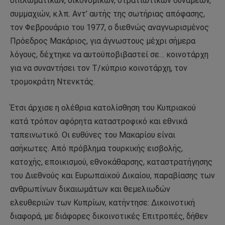
διπλωματικών, οικονομικών, στρατιωτικών δυνάμεων,
συμμαχιών, κ.λπ. Αντ’ αυτής της σωτήριας απόφασης,
τον Φεβρουάριο του 1977, ο διεθνώς αναγνωρισμένος
Πρόεδρος Μακάριος, για άγνωστους μέχρι σήμερα
λόγους, δέχτηκε να αυτοϋποβιβαστεί σε… κοινοτάρχη
για να συναντήσει τον Τ/κύπριο κοινοτάρχη, τον
τρομοκράτη Ντενκτάς.
Έτσι άρχισε η ολέθρια κατολίσθηση του Κυπριακού
κατά τρόπον αφόρητα καταστροφικό και εθνικά
ταπεινωτικό. Οι ευθύνες του Μακαρίου είναι
ασήκωτες. Από πρόβλημα τουρκικής εισβολής,
κατοχής, εποικισμού, εθνοκάθαρσης, καταστρατήγησης
του Διεθνούς και Ευρωπαϊκού Δικαίου, παραβίασης των
ανθρωπίνων δικαιωμάτων και θεμελιωδών
ελευθεριών των Κυπρίων, κατήντησε: Δικοινοτική
διαφορά, με διάφορες δικοινοτικές Επιτροπές, δήθεν