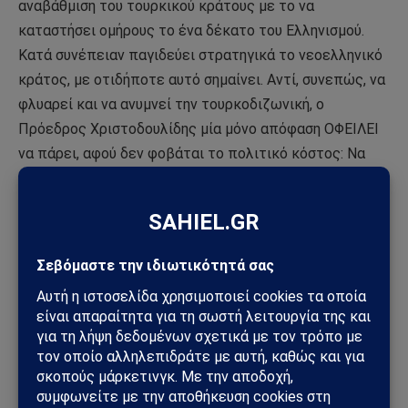
αναβάθμιση του τουρκικού κράτους με το να
καταστήσει ομήρους το ένα δέκατο του Ελληνισμού.
Κατά συνέπειαν παγιδεύει στρατηγικά το νεοελληνικό
κράτος, με οτιδήποτε αυτό σημαίνει. Αντί, συνεπώς, να
φλυαρεί και να ανυμνεί την τουρκοδιζωνική, ο
Πρόεδρος Χριστοδουλίδης μία μόνο απόφαση ΟΦΕΙΛΕΙ
να πάρει, αφού δεν φοβάται το πολιτικό κόστος: Να
απορρίψει… χτες την τουρκοδιζωνική! Στα σκουπίδια!
Να χαράξει νέα στρατηγική και να διασώσει την
Κυπριακή Δημοκρατία και τον Ελληνισμό,
θωρακίζοντας έτσι γεωπολιτικά την Ελλάδα. Τολμά;
Δεν έχει τα πολιτικά κότσια! Γι’ αυτό η Κύπρος οδεύει
με καλπασμούς προς τουρκοποίηση…
Με πληροφορίες από
simerini.sigmalive.com