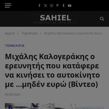
Facebook
X
Instagram
Pinterest
Tumblr
YouTube
(Twitter)
»
»
Αρχική
Τεχνολογία
Μιχάλης Καλογεράκης ο ερευνητής που κατάφερε να κινήσει το αυτοκίνητο με …μηδέν ευρώ (Βίντεο)
ΤΕΧΝΟΛΟΓΊΑ
Μιχάλης Καλογεράκης ο
ερευνητής που κατάφερε
να κινήσει το αυτοκίνητο
με …μηδέν ευρώ (Βίντεο)
05/09/2021