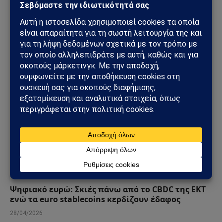
Το Μεταβατικό Στάδιο της Τεχνητής Νοημοσύνης:
Πώς η AI Αρχίζει να Δημιουργεί τον Διάδοχό της
07/06/2026
ΟΙΚΟΝΟΜΊΑ
Ψηφιακό ευρώ: Σκιές πάνω από το CBDC της ΕΚΤ
ενώ τα euro stablecoins κερδίζουν έδαφος
28/04/2026