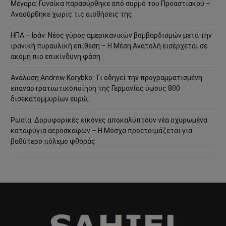
Μέγαρα: Γυναίκα παρασύρθηκε από συρμό του Προαστιακού –
Ανασύρθηκε χωρίς τις αισθήσεις της
ΗΠΑ – Ιράν: Νέος γύρος αμερικανικών βομβαρδισμών μετά την
ιρανική πυραυλική επίθεση – Η Μέση Ανατολή εισέρχεται σε
ακόμη πιο επικίνδυνη φάση
Ανάλυση Andrew Korybko: Τι οδηγεί την προγραμματισμένη
επαναστρατιωτικοποίηση της Γερμανίας ύψους 800
δισεκατομμυρίων ευρώ;
Ρωσία: Δορυφορικές εικόνες αποκαλύπτουν νέα οχυρωμένα
καταφύγια αεροσκαφών – Η Μόσχα προετοιμάζεται για
βαθύτερο πόλεμο φθοράς