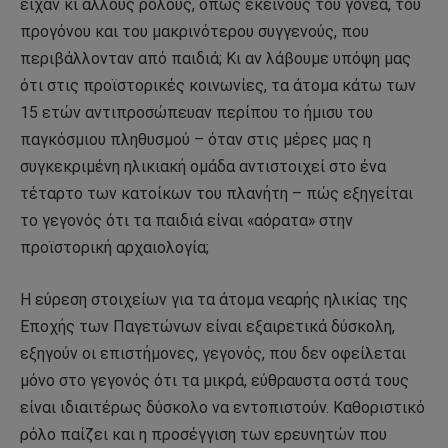
είχαν κι άλλους ρόλους, όπως εκείνους του γονέα, του
προγόνου και του μακρινότερου συγγενούς, που
περιβάλλονταν από παιδιά; Κι αν λάβουμε υπόψη μας
ότι στις προϊστορικές κοινωνίες, τα άτομα κάτω των
15 ετών αντιπροσώπευαν περίπου το ήμισυ του
παγκόσμιου πληθυσμού – όταν στις μέρες μας η
συγκεκριμένη ηλικιακή ομάδα αντιστοιχεί στο ένα
τέταρτο των κατοίκων του πλανήτη – πώς εξηγείται
το γεγονός ότι τα παιδιά είναι «αόρατα» στην
προϊστορική αρχαιολογία;
Η εύρεση στοιχείων για τα άτομα νεαρής ηλικίας της
Εποχής των Παγετώνων είναι εξαιρετικά δύσκολη,
εξηγούν οι επιστήμονες, γεγονός, που δεν οφείλεται
μόνο στο γεγονός ότι τα μικρά, εύθραυστα οστά τους
είναι ιδιαιτέρως δύσκολο να εντοπιστούν. Καθοριστικό
ρόλο παίζει και η προσέγγιση των ερευνητών που