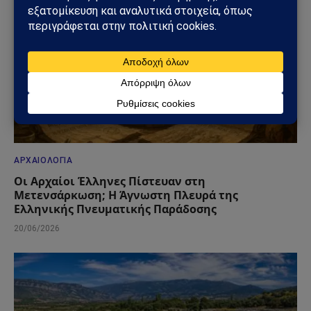
ΑΡΧΑΙΟΛΟΓΊΑ
Οι Αρχαίοι Έλληνες Πίστευαν στη
Μετενσάρκωση; Η Άγνωστη Πλευρά της
Ελληνικής Πνευματικής Παράδοσης
20/06/2026