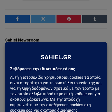
Facebook
Twitter
Pinterest
Tumblr
Sahiel Newsroom
Facebook
X
Pinterest
Instagram
Tumblr
(Twitter)
Το Sahiel.gr είναι ανεξάρτητη ψηφιακή πύλη ενημέρωσης
και ανάλυσης με έμφαση στη γεωπολιτική, τη διεθνή
ασφάλεια, τα εθνικά ζητήματα και τις διεθνείς εξελίξεις
που επηρεάζουν την Ελλάδα και τον ευρύτερο ελληνισμό.
ΔΕΙΤΕ ΕΠΙΣΗΣ →