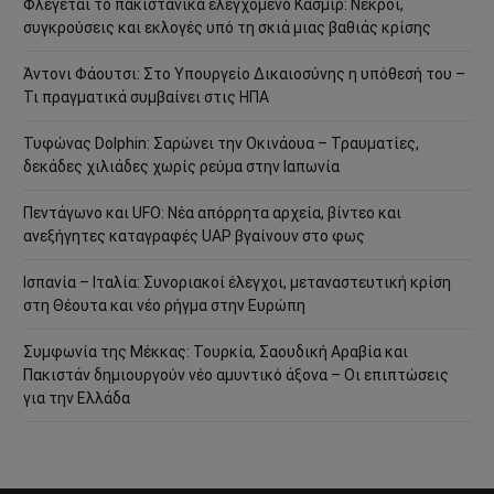
Φλέγεται το πακιστανικά ελεγχόμενο Κασμίρ: Νεκροί,
συγκρούσεις και εκλογές υπό τη σκιά μιας βαθιάς κρίσης
Άντονι Φάουτσι: Στο Υπουργείο Δικαιοσύνης η υπόθεσή του –
Τι πραγματικά συμβαίνει στις ΗΠΑ
Τυφώνας Dolphin: Σαρώνει την Οκινάουα – Τραυματίες,
δεκάδες χιλιάδες χωρίς ρεύμα στην Ιαπωνία
Πεντάγωνο και UFO: Νέα απόρρητα αρχεία, βίντεο και
ανεξήγητες καταγραφές UAP βγαίνουν στο φως
Ισπανία – Ιταλία: Συνοριακοί έλεγχοι, μεταναστευτική κρίση
στη Θέουτα και νέο ρήγμα στην Ευρώπη
Συμφωνία της Μέκκας: Τουρκία, Σαουδική Αραβία και
Πακιστάν δημιουργούν νέο αμυντικό άξονα – Οι επιπτώσεις
για την Ελλάδα